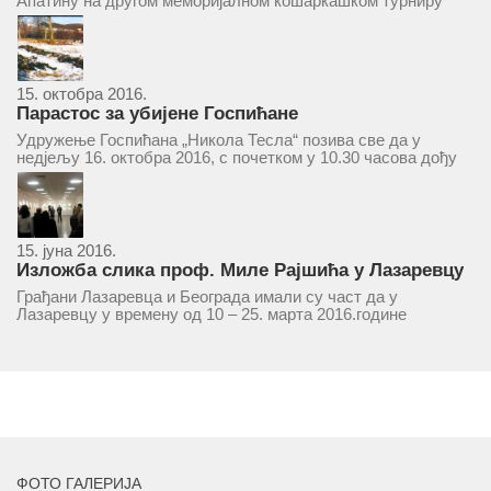
Апатину на другом меморијалном кошаркашком турниру
„Милан Маљковић Маљак“. Као и прошле године,
учествоваће екипе Госпића, Личког Осика, Плашког, као и
комбинована екипа кошаркаша из...
15. октобра 2016.
Парастос за убијене Госпићане
Удружење Госпићана „Никола Тесла“ позива све да у
недјељу 16. октобра 2016, с почетком у 10.30 часова дођу
у цркву Светог оца Николаја у Борчи (Улица Вука Караџића
1), гдје ће бити служен парастос за...
15. јуна 2016.
Изложба слика проф. Миле Рајшића у Лазаревцу
Грађани Лазаревца и Београда имали су част да у
Лазаревцу у времену од 10 – 25. марта 2016.године
присуствују ретроспективној изложби радова ликовног
умјетника и ликовног падагога проф. Миле Рајшића,
пригодом његове јубиларне шездесете...
MORE
ФОТО ГАЛЕРИЈА