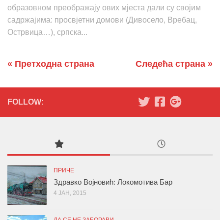
образовном преображају ових мјеста дали су својим
садржајима: просвјетни домови (Дивосело, Вребац,
Острвица…), српска...
« Претходна страна
Следећа страна »
FOLLOW:
ПРИЧЕ
Здравко Војновић: Локомотива Бар
4 ЈАН, 2015
ДА СЕ НЕ ЗАБОРАВИ