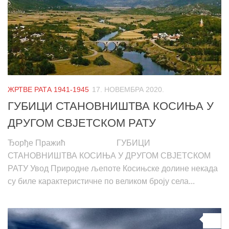
ЖРТВЕ РАТА 1941-1945
17. НОВЕМБРА 2020.
ГУБИЦИ СТАНОВНИШТВА КОСИЊА У
ДРУГОМ СВЈЕТСКОМ РАТУ
Ђорђе Пражић ГУБИЦИ
СТАНОВНИШТВА КОСИЊА У ДРУГОМ СВЈЕТСКОМ
РАТУ Увод Природне љепоте Косињске долине некада
су биле карактеристичне по великом броју села...
0