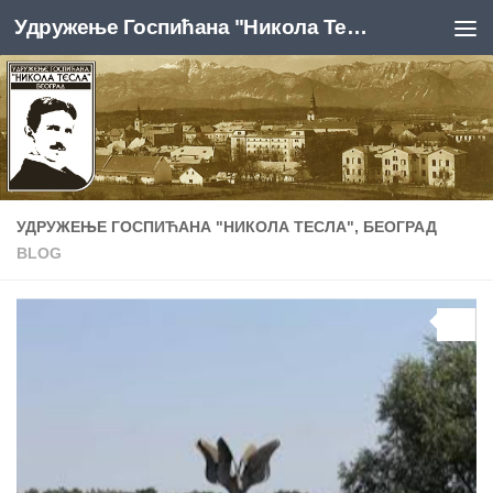
Удружење Госпићана "Никола Тесла", Београд
Skip to content
УДРУЖЕЊЕ ГОСПИЋАНА "НИКОЛА ТЕСЛА", БЕОГРАД
BLOG
0