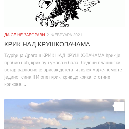
ДА СЕ НЕ ЗАБОРАВИ
2. ФЕБРУАРА 2021.
КРИК НАД КРУШКОВАЧАМА
Ђурђица Драгаш КРИК НАД КРУШКОВАЧАМА Крик је
пробио ноћ, крик пун ужаса и бола. Ледени планински
ветар разносио је врисак детета, и лелек мајке-немојте
јединог сина!!! И опет крик, крик до крика, стотине
крикова....
0