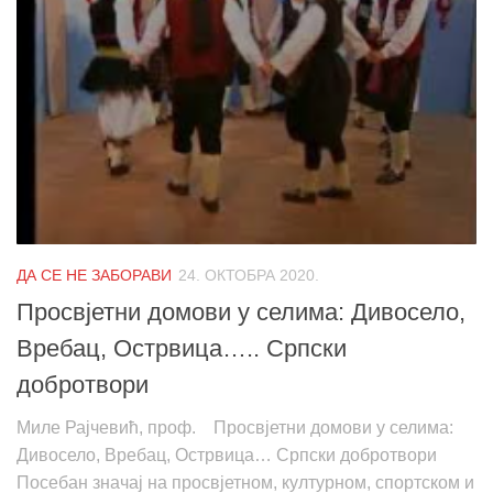
ДА СЕ НЕ ЗАБОРАВИ
24. ОКТОБРА 2020.
Просвјетни домови у селима: Дивосело,
Вребац, Острвица….. Српски
добротвори
Миле Рајчевић, проф. Просвјетни домови у селима:
Дивосело, Вребац, Острвица… Српски добротвори
Посебан значај на просвјетном, културном, спортском и