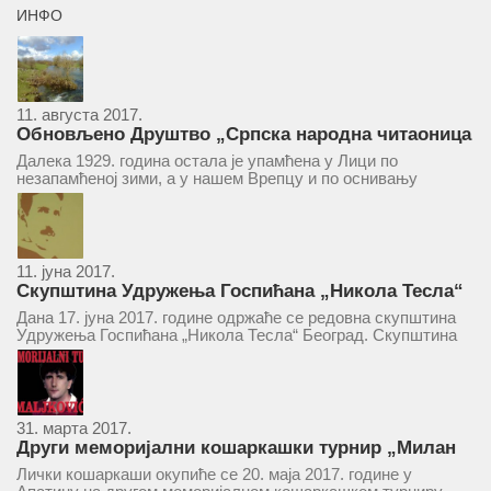
ИНФО
11. августа 2017.
Обновљено Друштво „Српска народна читаоница
и књижница“ у Врепцу
Далека 1929. година остала је упамћена у Лици по
незапамћеној зими, а у нашем Врепцу и по оснивању
Друштва „Српска народна читаоница и књижница у
Врепцу“. Потакнути потребом за културним и духовним
уздизањем група...
11. јуна 2017.
Скупштина Удружења Госпићана „Никола Тесла“
у суботу 17. јуна 2017.
Дана 17. јуна 2017. године одржаће се редовна скупштина
Удружења Госпићана „Никола Тесла“ Београд. Скупштина
ће се одржати у простору ресторана „Тесла“, Савски трг бр.
9 Београд, у 11 часова. За Скупштину је предложен...
31. марта 2017.
Други меморијални кошаркашки турнир „Милан
Маљковић Маљак“ у Апатину 20. маја 2017.
Лички кошаркаши окупиће се 20. маја 2017. године у