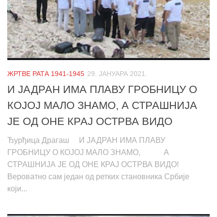
ЖРТВЕ РАТА 1941-1945
29. ЈАНУАРА 2021.
И ЈАДРАН ИМА ПЛАВУ ГРОБНИЦУ О
КОЈОЈ МАЛО ЗНАМО, А СТРАШНИЈА
ЈЕ ОД ОНЕ КРАЈ ОСТРВА ВИДО
Ђурђица Драгаш И ЈАДРАН ИМА ПЛАВУ
ГРОБНИЦУ О КОЈОЈ МАЛО ЗНАМО, А
СТРАШНИЈА ЈЕ ОД ОНЕ КРАЈ ОСТРВА ВИДО!
Вероватно сам један од ретких становника Србије
који...