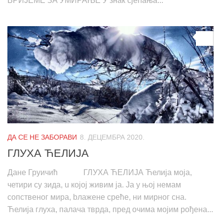
ВРИЈЕМЕ ЗА УМИРАЊЕ У знак сјећања...
0
ДА СЕ НЕ ЗАБОРАВИ
8. ДЕЦЕМБРА 2020.
ГЛУХА ЋЕЛИЈА
Дане Груичић ГЛУХА ЋЕЛИЈА Ћелија моја,
четири су зида, u којој живим ја. Ја у њој немам
сопственог мира, bлажене среће, ни мирног сна.
Ћелија глуха, палача тврда, пред очима мојим рођена...