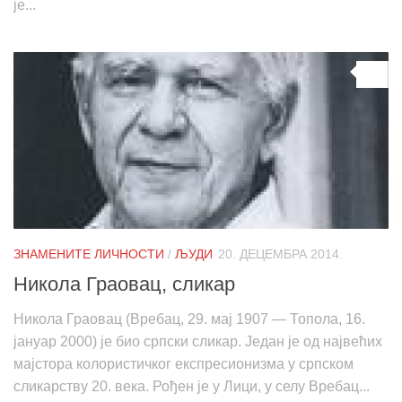
је...
0
ЗНАМЕНИТЕ ЛИЧНОСТИ
/
ЉУДИ
20. ДЕЦЕМБРА 2014.
Никола Граовац, сликар
Никола Граовац (Вребац, 29. мај 1907 — Топола, 16.
јануар 2000) је био српски сликар. Један је од највећих
мајстора колористичког експресионизма у српском
сликарству 20. века. Рођен је у Лици, у селу Вребац...