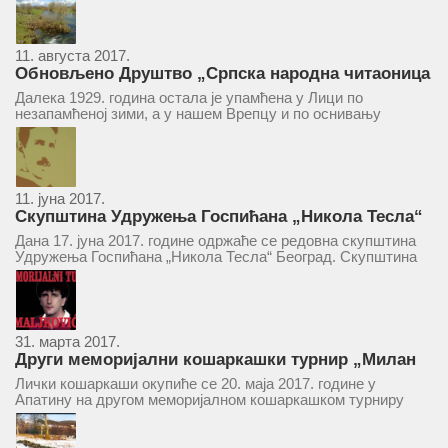
11. августа 2017.
Обновљено Друштво „Српска народна читаоница
и књижница“ у Врепцу
Далека 1929. година остала је упамћена у Лици по
незапамћеној зими, а у нашем Врепцу и по оснивању
Друштва „Српска народна читаоница и књижница у
Врепцу“. Потакнути потребом за културним и духовним
уздизањем група...
11. јуна 2017.
Скупштина Удружења Госпићана „Никола Тесла“
у суботу 17. јуна 2017.
Дана 17. јуна 2017. године одржаће се редовна скупштина
Удружења Госпићана „Никола Тесла“ Београд. Скупштина
ће се одржати у простору ресторана „Тесла“, Савски трг бр.
9 Београд, у 11 часова. За Скупштину је предложен...
31. марта 2017.
Други меморијални кошаркашки турнир „Милан
Маљковић Маљак“ у Апатину 20. маја 2017.
Лички кошаркаши окупиће се 20. маја 2017. године у
Апатину на другом меморијалном кошаркашком турниру
„Милан Маљковић Маљак“. Као и прошле године,
учествоваће екипе Госпића, Личког Осика, Плашког, као и
комбинована екипа кошаркаша из...