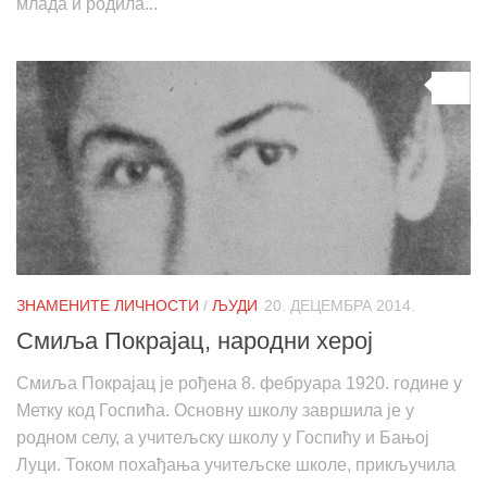
млада и родила...
0
ЗНАМЕНИТЕ ЛИЧНОСТИ
/
ЉУДИ
20. ДЕЦЕМБРА 2014.
Смиља Покрајац, народни херој
Смиља Покрајац је рођена 8. фебруара 1920. године у
Метку код Госпића. Основну школу завршила је у
родном селу, а учитељску школу у Госпићу и Бањој
Луци. Током похађања учитељске школе, прикључила