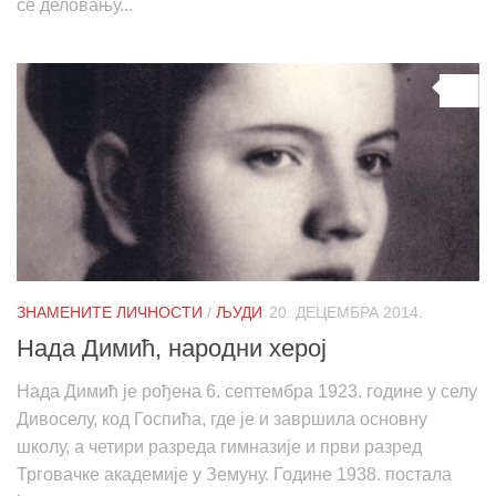
се деловању...
0
ЗНАМЕНИТЕ ЛИЧНОСТИ
/
ЉУДИ
20. ДЕЦЕМБРА 2014.
Нада Димић, народни херој
Нада Димић је рођена 6. септембра 1923. године у селу
Дивоселу, код Госпића, где је и завршила основну
школу, а четири разреда гимназије и први разред
Трговачке академије у Земуну. Године 1938. постала