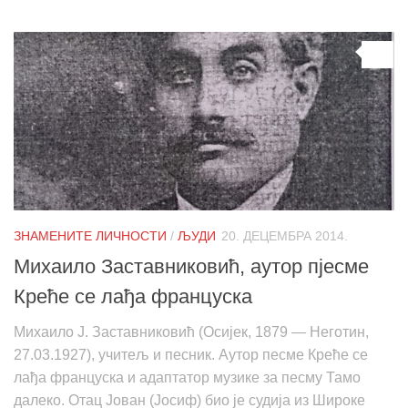
0
ЗНАМЕНИТЕ ЛИЧНОСТИ
/
ЉУДИ
20. ДЕЦЕМБРА 2014.
Михаило Заставниковић, аутор пјесме
Креће се лађа француска
Михаило Ј. Заставниковић (Осијек, 1879 — Неготин,
27.03.1927), учитељ и песник. Аутор песме Креће се
лађа француска и адаптатор музике за песму Тамо
далеко. Отац Јован (Јосиф) био је судија из Широке