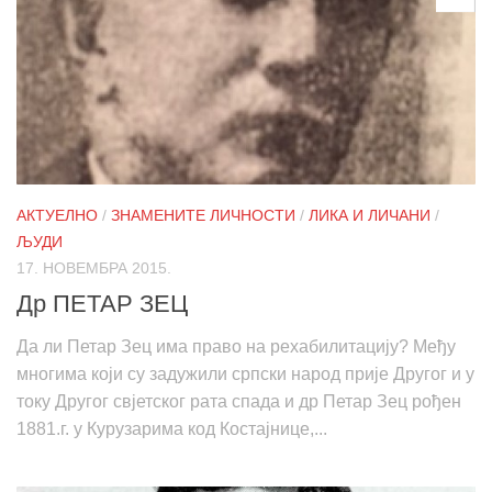
АКТУЕЛНО
/
ЗНАМЕНИТЕ ЛИЧНОСТИ
/
ЛИКА И ЛИЧАНИ
/
ЉУДИ
17. НОВЕМБРА 2015.
Др ПЕТАР ЗЕЦ
Да ли Петар Зец има право на рехабилитацију? Међу
многима који су задужили српски народ прије Другог и у
току Другог свјетског рата спада и др Петар Зец рођен
1881.г. у Курузарима код Костајнице,...