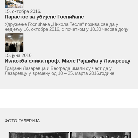
15. октобра 2016.
Парастос за убијене Госпићане
Удружење Госпићана „Никола Тесла“ позива све да у
недјељу 16. октобра 2016, с почетком у 10.30 часова дођу
у цркву Светог оца Николаја у Борчи (Улица Вука Караџића
1), гдје ће бити служен парастос за...
15. јуна 2016.
Изложба слика проф. Миле Рајшића у Лазаревцу
Грађани Лазаревца и Београда имали су част да у
Лазаревцу у времену од 10 – 25. марта 2016.године
присуствују ретроспективној изложби радова ликовног
умјетника и ликовног падагога проф. Миле Рајшића,
пригодом његове јубиларне шездесете...
MORE
ФОТО ГАЛЕРИЈА