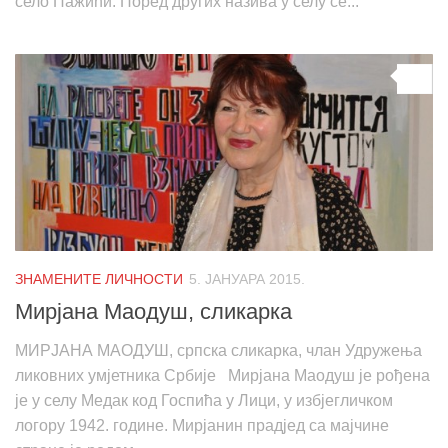
село Пажићи. Поред других назива у селу се...
0
ЗНАМЕНИТЕ ЛИЧНОСТИ
5. ЈАНУАРА 2015.
Мирјана Маодуш, сликарка
МИРЈАНА МАОДУШ, српска сликарка, члан Удружења
ликовних умјетника Србије Мирјана Маодуш је рођена
је у селу Медак код Госпића у Лици, у избјегличком
логору 1942. године. Мирјанин прадјед са мајчине