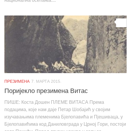
национална осећања....
0
ПРЕЗИМЕНА
7. МАРТА 2015.
Поријекло презимена Витас
ПИШЕ: Коста Дошен ПЛЕМЕ ВИТАСА Према
подацима, које нам даје Петар Шобајић у својим
изучавањима племенима Бјелопавића и Пјешиваца, у
Бјелопавићима код Даниловграда у Црној Гори, постоји