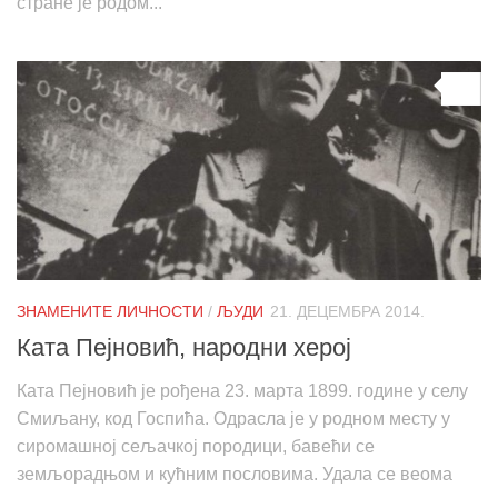
стране је родом...
0
ЗНАМЕНИТЕ ЛИЧНОСТИ
/
ЉУДИ
21. ДЕЦЕМБРА 2014.
Ката Пејновић, народни херој
Ката Пејновић је рођена 23. марта 1899. године у селу
Смиљану, код Госпића. Одрасла је у родном месту у
сиромашној сељачкој породици, бавећи се
земљорадњом и кућним пословима. Удала се веома