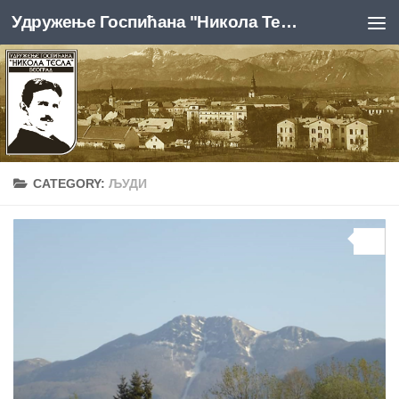
Удружење Госпићана "Никола Тесла", Београд
Skip to content
CATEGORY:
ЉУДИ
0