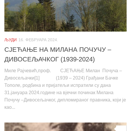
ЉУДИ
16. ФЕБРУАРА 2024.
СЈЕЋАЊЕ НА МИЛАНА ПОЧУЧУ –
ДИВОСЕЉАЧКОГ (1939-2024)
Миле Рајчевић,проф. СЈЕЋАЊЕ Милан Почуча –
Дивосељачки[1] (1939 – 2024) Грађани Бачке
Топoле, родбина и пријатељи испратили су дана
31.јануара 2024.године на вјечни починак Милана
Почучу –Дивосељачког, дипломираног правника, који је
као...
0