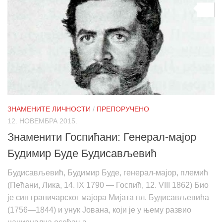
0
ЗНАМЕНИТЕ ЛИЧНОСТИ
/
ПРЕПОРУЧЕНО
12. НОВЕМБРА 2015.
Знаменити Госпићани: Генерал-мајор
Будимир Буде Будисављевић
Будисављевић, Будимир Буде, генерал-мајор, племић
(Пећани, Лика, 14. IX 1790 — Госпић, 12. VIII 1862) Био
је син граничарског мајора Мијата пл. Будисављевића
(1756—1844) и унук Јована, који је у њему развио