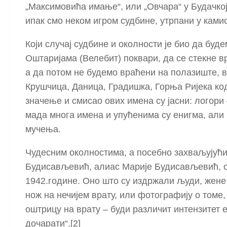
„Максимовића имање“, или „Овчара“ у Будачкој
ипак смо неком игром судбине, утрпани у кам
Који случај судбине и околности је био да буд
Оштаријама (Велебит) поквари, да се стекне в
а да потом не будемо враћени на полазиште, в
Крушчица, Даница, Градишка, Горња Ријека ко
значење и смисао ових имена су јасни: логори 
мада многа имена и упућенима су енигма, али
мучења.
Чудесним околностима, а посебно захваљују
Будисављевић, алиас Марије Будисављевић, о
1942.године. Оно што су издржали људи, жене 
нож на нечијем врату, или фотографију о томе,
оштрицу на врату – буди различит интензитет 
дочарати“.[2]