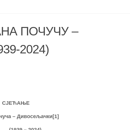
НА ПОЧУЧУ –
39-2024)
СЈЕЋАЊЕ
уча – Дивосељачки[1]
939 – 2024)