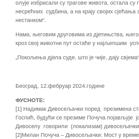
олује избрисали су трагове живота, остала су
несрећних судбина, а на крају својих сјећања 
нестанком“.
Нама, његовим друговима из дјетињства, њег
кроз свој животни пут остаће у најљепшим усп
„Покољења дјела суде, што је чије, дају свјема“
Београд, 12.фебруар 2024.године
ФУСНОТЕ:
[1] Надимак Дивосељачки поред презимена став
Госпић, будући се презиме Почуча појављује 
Дивоселу говорили (локализам) дивосељачки
[2]Милан Почуча – Дивосељачки: Мост у времену