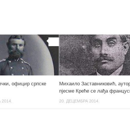
0
ички, официр српске
Михаило Заставниковић, ауто
пјесме Креће се лађа францус
 2014.
20. ДЕЦЕМБРА 2014.