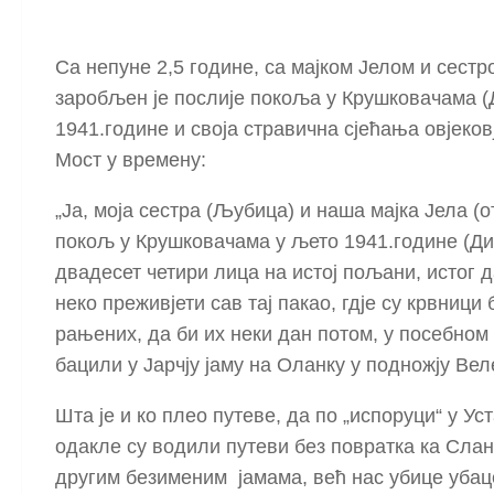
Са непуне 2,5 године, са мајком Јелом и сест
заробљен је послије покоља у Крушковачама (
1941.године и своја стравична сјећања овјековј
Мост у времену:
„Ја, моја сестра (Љубица) и наша мајка Јела 
покољ у Крушковачама у љето 1941.године (Див
двадесет четири лица на истој пољани, истог д
неко преживјети сав тај пакао, гдје су крвни
рањених, да би их неки дан потом, у посебном
бацили у Јарчју јаму на Оланку у подножју Вел
Шта је и ко плео путеве, да по „испоруци“ у Ус
одакле су водили путеви без повратка ка Слан
другим безименим јамама, већ нас убице убац