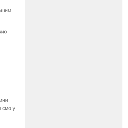
нашим
жио
тини
 смо у