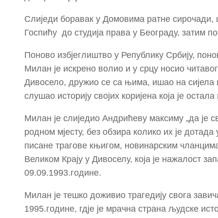
Слиједи боравак у Домовима ратне сирочади, 
Госпићу до студија права у Београду, затим п
Поново избјеглиштво у Републику Србију, понов
Милан је искрено волио и у срцу носио читавог
Дивосело, дружио се са њима, ишао на сијела 
слушао историју својих коријена која је остала
Милан је слиједио Андрићеву максиму „да је с
родном мјесту, без обзира колико их је дотада
писане трагове књигом, новинарским чланцима,
Великом Крају у Дивоселу, која је нажалост за
09.09.1993.године.
Милан је тешко доживио трагедију свога завича
1995.године, гдје је мрачна страна људске ист