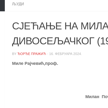
ЉУДИ
СЈЕЋАЊЕ НА МИЛА
ДИВОСЕЉАЧКОГ (19
BY
ЂОРЂЕ ПРАЖИЋ
·
16. ФЕБРУАРА 2024.
Миле Рајчевић,проф.
Милан Поч
(1