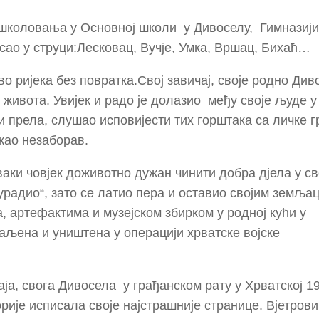
школовања у Основној школи у Дивоселу, Гимназији
осао у струци:Лесковац, Вучје, Умка, Вршац, Бихаћ…
о ријека без повратка.Свој завичај, своје родно Див
 живота. Увијек и радо је долазио међу своје људе у
и прела, слушао исповијести тих горштака са личке г
 као незаборав.
ваки човјек доживотно дужан чинити добра дјела у с
 урадио“, зато се латио пера и оставио својим земља
 артефактима и музејском збирком у родној кући у
паљена и уништена у операцији хрватске војске
ја, свога Дивосела у грађанском рату у Хрватској 1
орије исписала своје најстрашније странице. Вјетрови