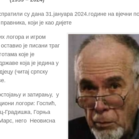
пратили су дана 31.јануара 2024.године на вјечни п
авника, који је као дијете
х логора и игром
оставио је писани траг
готама које је
жаве која је једина у
јецу (читај српску
ве.
остојању и затирању, у
циони логори: Госпић,
ац-Градишка, Горња
 Марс, него Неовисна