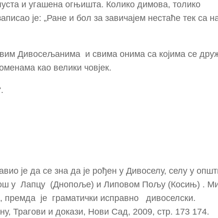
 пуста и угашена огњишта. Колико димова, толико
записао је: „Ране и бол за завичајем нестаће тек са 
овим Дивосељанима и свима онима са којима се дру
оменама као велики човјек.
.
ио је да се зна да је рођен у Дивоселу, селу у опш
још у Лапцу (Днопоље) и Липовом Пољу (Косињ) . Ми
, премда је граматички исправно дивоселски.
, Трагови и докази, Нови Сад, 2009, стр. 173 174.