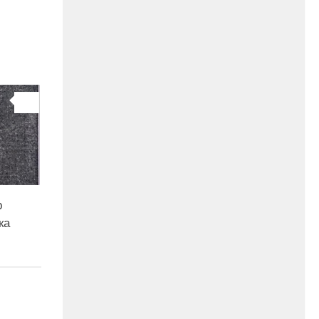
0
р
ка