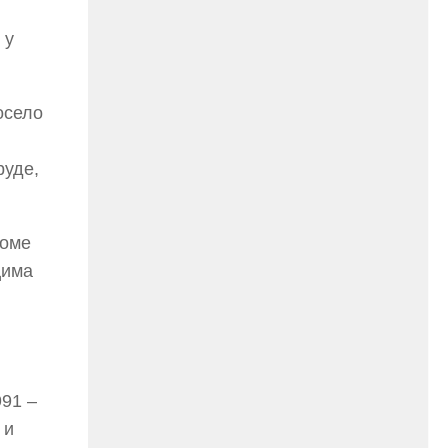
25. марта 2016.године присуствују
ретроспективној изложби радова
ликовног умјетника и ликовног падагога
 у
проф. Миле Рајшића, пригодом његове
јубиларне шездесете...
осело
руде,
воме
цима
991 –
 и