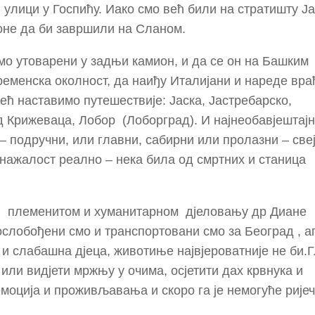
 улици у Госпићу. Иако смо већ били на стратишту Ј
ионе да би завршили на Сланом.
емо утоварени у задњи камион, и да се он на Башким
ременска околност, да наиђу Италијани и нареде вр
ећ наставимо путешествије: Јаска, Јастребарско,
д Крижеваца, Лобор (Лоборград). И најнеобавјештај
– подручни, или главни, сабирни или пролазни – све
 нажалост реално – нека била од смртних и станица
ћи племенитом и хуманитарном дјеловању др Диане
слобођени смо и транспортовани смо за Београд , а
и слабашна дјеца, животиње највјероватније не би.
 или видјети мржњу у очима, осјетити дах крвнука и
емоција и проживљавања и скоро га је немогуће рије