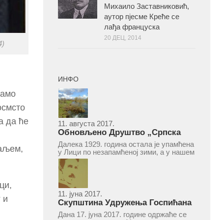
Михаило Заставниковић,
аутор пјесме Креће се
лађа француска
20 ДЕЦ, 2014
4)
ИНФО
вамо
осмсто
а да ће
11. августа 2017.
Обновљено Друштво „Српска
народна читаоница и књижница“
Далека 1929. година остала је упамћена
маљем,
у Врепцу
у Лици по незапамћеној зими, а у нашем
Врепцу и по оснивању Друштва „Српска
народна читаоница и књижница у
Врепцу“. Потакнути потребом за
културним и духовним уздизањем
ци,
група...
11. јуна 2017.
 и
Скупштина Удружења Госпићана
„Никола Тесла“ у суботу 17. јуна
Дана 17. јуна 2017. године одржаће се