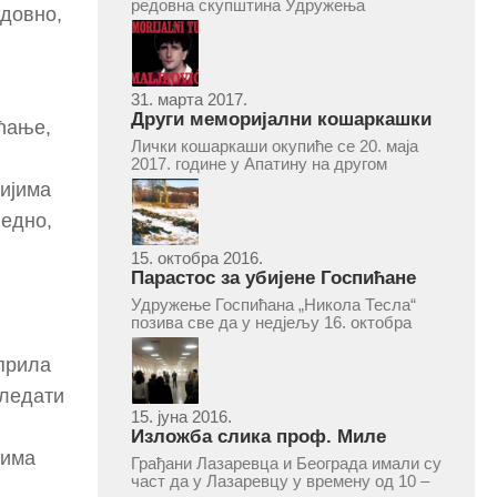
2017.
редовна скупштина Удружења
адовно,
Госпићана „Никола Тесла“ Београд.
Скупштина ће се одржати у простору
ресторана „Тесла“, Савски трг бр. 9
Београд, у 11 часова. За Скупштину је
предложен...
31. марта 2017.
Други меморијални кошаркашки
аћање,
турнир „Милан Маљковић
Лички кошаркаши окупиће се 20. маја
Маљак“ у Апатину 20. маја 2017.
2017. године у Апатину на другом
меморијалном кошаркашком турниру
нијима
„Милан Маљковић Маљак“. Као и
прошле године, учествоваће екипе
једно,
Госпића, Личког Осика, Плашког, као и
комбинована екипа кошаркаша из...
15. октобра 2016.
Парастос за убијене Госпићане
Удружење Госпићана „Никола Тесла“
позива све да у недјељу 16. октобра
2016, с почетком у 10.30 часова дођу
у цркву Светог оца Николаја у Борчи
прила
(Улица Вука Караџића 1), гдје ће бити
служен парастос за...
Гледати
15. јуна 2016.
Изложба слика проф. Миле
Рајшића у Лазаревцу
чима
Грађани Лазаревца и Београда имали су
част да у Лазаревцу у времену од 10 –