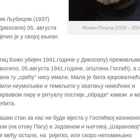
ром Љубицом (1937)
Дивосело) 05. августа
Милан Почуча (1939 – 202
ечио је у својој књизи:
(отац Божо убијен 1941.године у Дивоселу) преживља
осело, 05.августа 1941.године, општина Госпић), а 
ана ту „срећу“ нису имали. Мала је била вјероватноћ
ци били неумољиви и темељити у хватању немоћних и
 крвавом пиру и ритуалу послије „обраде“ камом и 
ебита.
ташки стан за нас не буде мјеста у Госпићкој казниони
ом (на отоку Пагу) и Јадовном и његовој „Шарановој“
е међу остале, на ријетко, или скоро непомињано