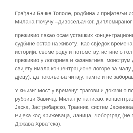
Грађани Бачке Топoле, родбина и пријатељи ис
Милана Почучу –Дивосељачког, дипломираног пр
преживио пакао осам усташких концентрациони
судбине остао на животу. Као свједок времена 
историји, своме роду и потомству, истине о гол
преживио у логорима и казаматима монструм др
свијету имала концентрационе логоре за малу д
дјецу), да покољења читају, памте и не забора
У књизи: Мост у времену: трагови и докази о п
рубрици Завичај, Милан је написао: концентра
Јаска, Јастребарско, Травник, систем Јасенов
Ријека код Крижеваца, Даница, Лоборград (не
Држава Хрватска).