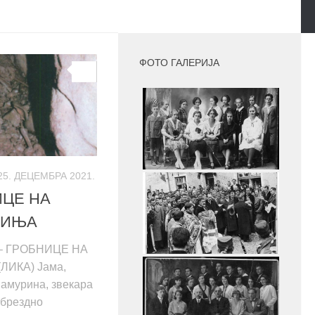
MORE
ФОТО ГАЛЕРИЈА
0
25. ДЕЦЕМБРА 2021.
ИЦЕ НА
СИЊА
 – ГРОБНИЦЕ НА
ЛИКА) Јама,
јамурина, звекара
 брездно