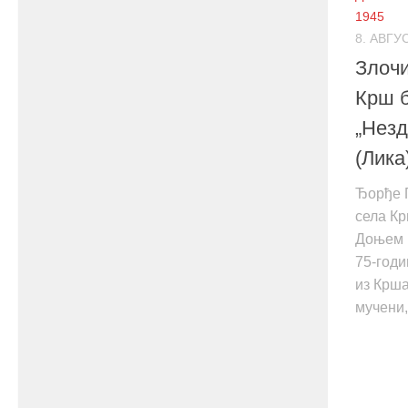
1945
8. АВГУ
Злочи
Крш 
„Незд
(Лика
Ђорђе 
села Кр
Доњем К
75-год
из Крша
мучени,