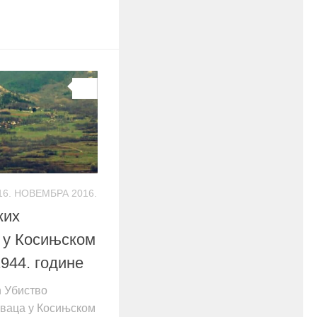
0
16. НОВЕМБРА 2016.
ких
 у Косињском
1944. године
 Убиство
ваца у Косињском