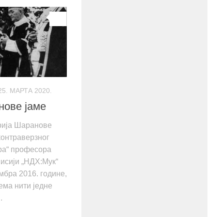
0
25. МАРТА 2020.
нове јаме
рија Шаранове
контраверзног
ара“ професора
исији „НДХ:Мук“
мбра 2016. године,
ема нити једне
.