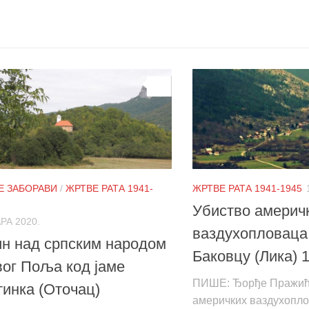
0
НЕ ЗАБОРАВИ
/
ЖРТВЕ РАТА 1941-
ЖРТВЕ РАТА 1941-1945
Убиство америч
РА 2020.
ваздухопловаца
н над српским народом
Баковцу (Лика) 
ог Поља код јаме
ПИШЕ: Ђорђе Пражић
инка (Оточац)
америчких ваздухопло