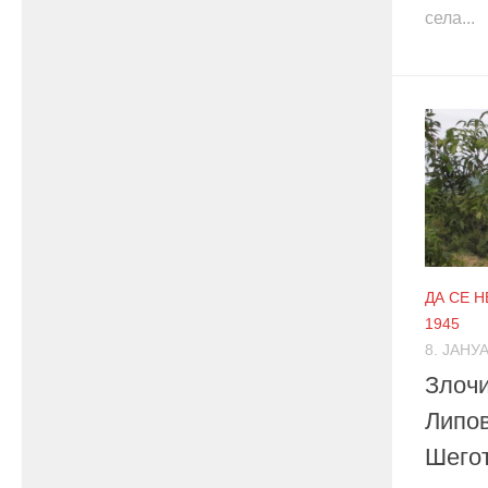
села...
ДА СЕ 
1945
8. ЈАНУА
Злочи
Липов
Шегот