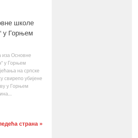
овне школе
“ у Горњем
 иза Основне
“ у Горњем
сјећања на српске
су свирепо убијене
ву у Горњем
ина...
ледећа страна »