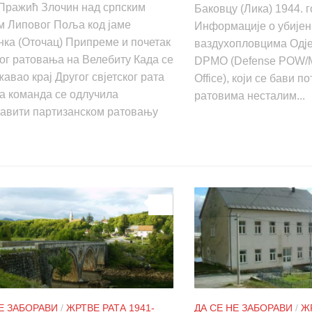
Пражић Злочин над српским
Баковцу (Лика) 1944. 
м Липовог Поља код јаме
Информације о убије
ка (Оточац) Припреме и почетак
ваздухопловцима Одје
ог ратовања на Велебиту Када се
DPMO (Defense POW/Mi
авао крај Другог свјетског рата
Office), који се бави п
а команда се одлучила
ратовима несталим...
тавити партизанском ратовању
0
НЕ ЗАБОРАВИ
/
ЖРТВЕ РАТА 1941-
ДА СЕ НЕ ЗАБОРАВИ
/
ЖР