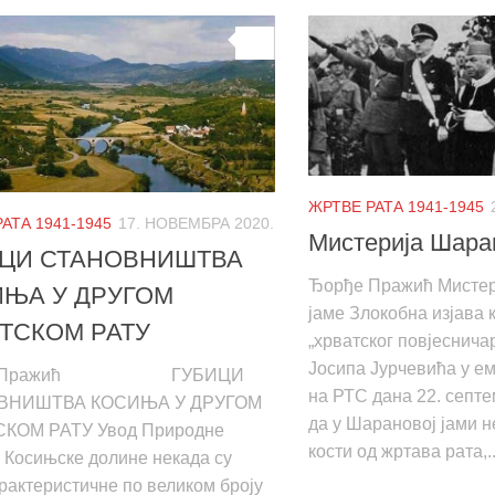
0
ЖРТВЕ РАТА 1941-1945
АТА 1941-1945
17. НОВЕМБРА 2020.
Мистерија Шара
ИЦИ СТАНОВНИШТВА
Ђорђе Пражић Мисте
ЊА У ДРУГОМ
јаме Злокобна изјава 
ТСКОМ РАТУ
„хрватског повјеснич
Јосипа Јурчевића у ем
ђе Пражић ГУБИЦИ
на РТС дана 22. септе
ВНИШТВА КОСИЊА У ДРУГОМ
да у Шарановој јами н
КОМ РАТУ Увод Природне
кости од жртава рата,..
 Косињске долине некада су
рактеристичне по великом броју