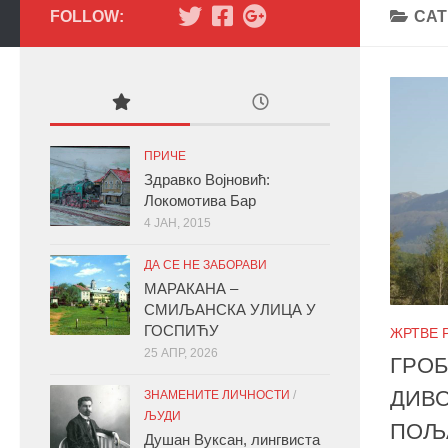
FOLLOW:
CAT
ПРИЧЕ
Здравко Војновић:
Локомотива Бар
4 ЈАН, 2015
ДА СЕ НЕ ЗАБОРАВИ
МАРАКАНА –
СМИЉАНСКА УЛИЦА У
ГОСПИЋУ
ЖРТВЕ Р
25 АПР, 2026
ГРОБ
ДИВО
ЗНАМЕНИТЕ ЛИЧНОСТИ
/
ЉУДИ
ПОЉ
Душан Вуксан, лингвиста