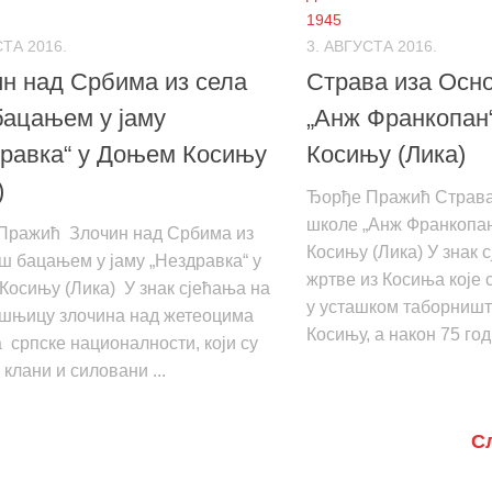
1945
СТА 2016.
3. АВГУСТА 2016.
н над Србима из села
Страва иза Осн
бацањем у јаму
„Анж Франкопан
равка“ у Доњем Косињу
Косињу (Лика)
)
Ђорђе Пражић Страва
школе „Анж Франкопан
Пражић Злочин над Србима из
Косињу (Лика) У знак 
ш бацањем у јаму „Нездравка“ у
жртве из Косиња које 
осињу (Лика) У знак сјећања на
у усташком таборништ
ишњицу злочина над жетеоцима
Косињу, а након 75 год
 српске националности, који су
 клани и силовани ...
С