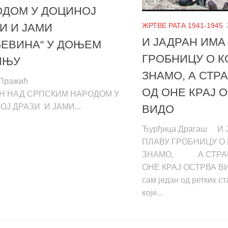
ОДОМ У ДОЦИНОЈ
ЖРТВЕ РАТА 1941-1945
И И ЈАМИ
И ЈАДРАН ИМА
ЕВИНА“ У ДОЊЕМ
ГРОБНИЦУ О К
ИЊУ
ЗНАМО, А СТР
рђе Пражић
ОД ОНЕ КРАЈ 
Н НАД СРПСКИМ НАРОДОМ У
Ј ДРАЗИ И ЈАМИ...
ВИДО
Ђурђица Драгаш И 
ПЛАВУ ГРОБНИЦУ О 
ЗНАМО, А СТРАШ
ОНЕ КРАЈ ОСТРВА ВИ
сам један од ретких с
који...