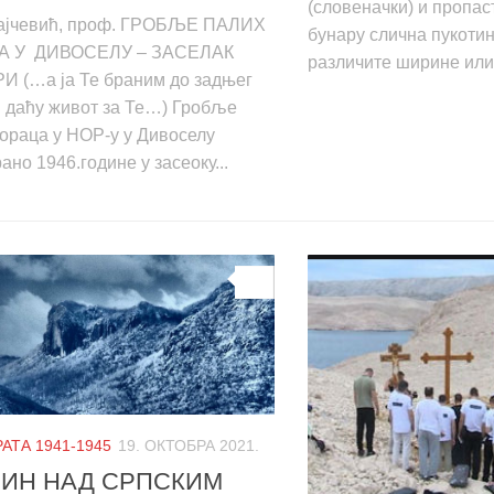
(словеначки) и пропаст
ајчевић, проф. ГРОБЉЕ ПАЛИХ
бунару слична пукотин
А У ДИВОСЕЛУ – ЗАСЕЛАК
различите ширине или 
 (…а ја Те браним до задњег
и даћу живот за Те…) Гробље
ораца у НОР-у у Дивоселу
но 1946.године у засеоку...
0
АТА 1941-1945
19. ОКТОБРА 2021.
ИН НАД СРПСКИМ