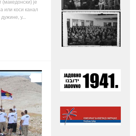
 (македонски) је
а или коси канал
дужине, у...
0