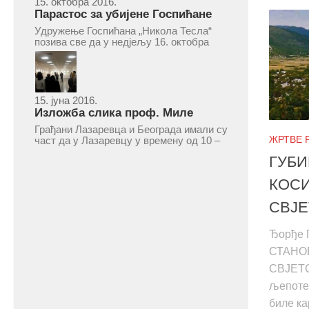
15. октобра 2016.
Парастос за убијене Госпићане
Удружење Госпићана „Никола Тесла“
позива све да у недјељу 16. октобра
2016, с почетком у 10.30 часова дођу
у цркву Светог оца Николаја у Борчи
(Улица Вука Караџића 1), гдје ће бити
служен парастос за...
15. јуна 2016.
Изложба слика проф. Миле
Рајшића у Лазаревцу
Грађани Лазаревца и Београда имали су
ЖРТВЕ Р
част да у Лазаревцу у времену од 10 –
25. марта 2016.године присуствују
ГУБ
ретроспективној изложби радова
ликовног умјетника и ликовног падагога
КОСИ
проф. Миле Рајшића, пригодом његове
јубиларне шездесете...
СВЈЕ
Ђор
СТАНО
СВЈЕТС
љепоте
биле ка