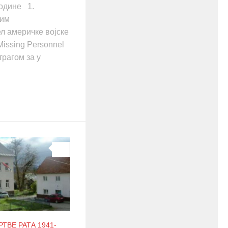
године 1.
ним
л америчке војске
ssing Personnel
отрагом за у
0
ТВЕ РАТА 1941-