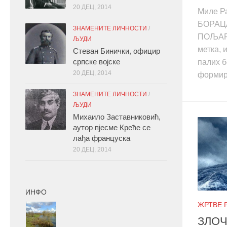
20 ДЕЦ, 2014
Миле Р
БОРАЦ
ЗНАМЕНИТЕ ЛИЧНОСТИ
/
ПОЉАРИ
ЉУДИ
метка, 
Стеван Бинички, официр
српске војске
палих б
20 ДЕЦ, 2014
формира
ЗНАМЕНИТЕ ЛИЧНОСТИ
/
ЉУДИ
Михаило Заставниковић,
аутор пјесме Креће се
лађа француска
20 ДЕЦ, 2014
ИНФО
ЖРТВЕ Р
ЗЛОЧ