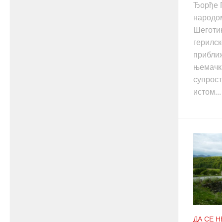
Ђорђе 
народо
Шеготин
герилск
приближ
њемачк
супрос
истом...
ДА СЕ 