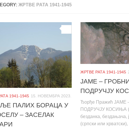
EGORY:
ЖРТВЕ РАТА 1941-1945
0
ЖРТВЕ РАТА 1941-1945
ЈАМЕ – ГРОБН
ПОДРУЧЈУ КО
АТА 1941-1945
15. НОВЕМБРА 2023.
Ђорђе Пражић ЈАМЕ
ЉЕ ПАЛИХ БОРАЦА У
ПОДРУЧЈУ КОСИЊА (
СЕЛУ – ЗАСЕЛАК
безданка, бездањача, 
АРИ
(српски или хрватски),