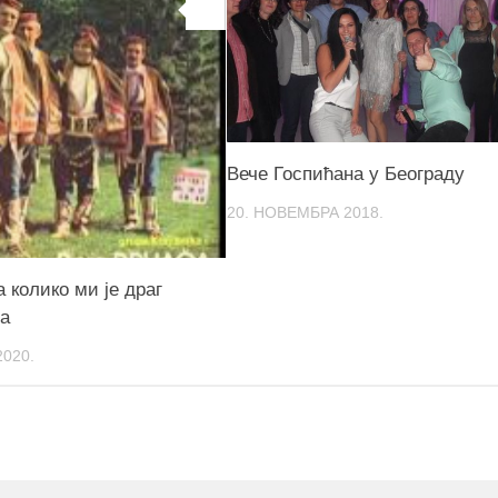
0
Вече Госпићана у Београду
20. НОВЕМБРА 2018.
 колико ми је драг
а
2020.