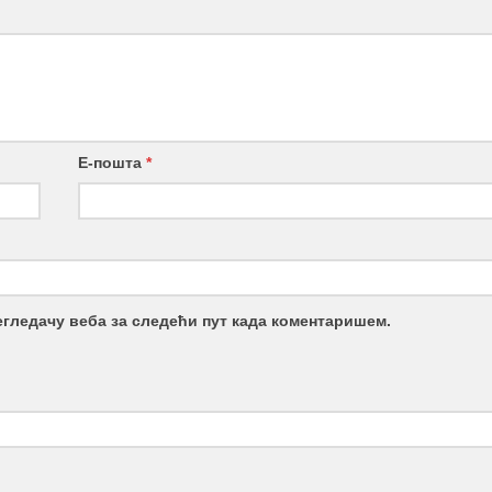
Е-пошта
*
регледачу веба за следећи пут када коментаришем.