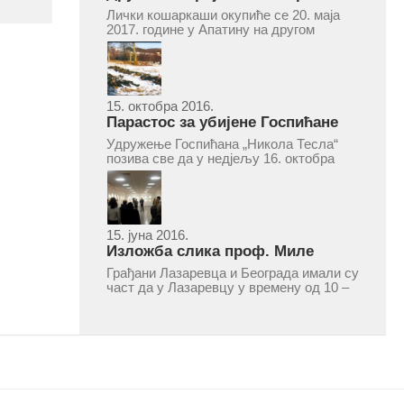
турнир „Милан Маљковић
Лички кошаркаши окупиће се 20. маја
Маљак“ у Апатину 20. маја 2017.
2017. године у Апатину на другом
меморијалном кошаркашком турниру
„Милан Маљковић Маљак“. Као и
прошле године, учествоваће екипе
Госпића, Личког Осика, Плашког, као и
комбинована екипа кошаркаша из...
15. октобра 2016.
Парастос за убијене Госпићане
Удружење Госпићана „Никола Тесла“
позива све да у недјељу 16. октобра
2016, с почетком у 10.30 часова дођу
у цркву Светог оца Николаја у Борчи
(Улица Вука Караџића 1), гдје ће бити
служен парастос за...
15. јуна 2016.
Изложба слика проф. Миле
Рајшића у Лазаревцу
Грађани Лазаревца и Београда имали су
част да у Лазаревцу у времену од 10 –
25. марта 2016.године присуствују
ретроспективној изложби радова
ликовног умјетника и ликовног падагога
проф. Миле Рајшића, пригодом његове
јубиларне шездесете...