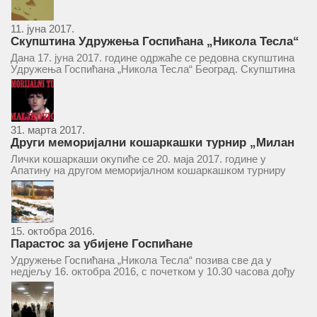
уздизањем група...
11. јуна 2017.
Скупштина Удружења Госпићана „Никола Тесла“
у суботу 17. јуна 2017.
Дана 17. јуна 2017. године одржаће се редовна скупштина
Удружења Госпићана „Никола Тесла“ Београд. Скупштина
ће се одржати у простору ресторана „Тесла“, Савски трг бр.
9 Београд, у 11 часова. За Скупштину је предложен...
31. марта 2017.
Други меморијални кошаркашки турнир „Милан
Маљковић Маљак“ у Апатину 20. маја 2017.
Лички кошаркаши окупиће се 20. маја 2017. године у
Апатину на другом меморијалном кошаркашком турниру
„Милан Маљковић Маљак“. Као и прошле године,
учествоваће екипе Госпића, Личког Осика, Плашког, као и
комбинована екипа кошаркаша из...
15. октобра 2016.
Парастос за убијене Госпићане
Удружење Госпићана „Никола Тесла“ позива све да у
недјељу 16. октобра 2016, с почетком у 10.30 часова дођу
у цркву Светог оца Николаја у Борчи (Улица Вука Караџића
1), гдје ће бити служен парастос за...