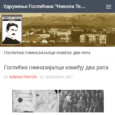
Удружење Госпићана "Никола Тесла", Београд
Skip to content
ГОСПИЋКИ ГИМНАЗИЈАЛЦИ ИЗМЕЂУ ДВА РАТА
Госпићки гимназијалци између два рата
BY
ADMINISTRATOR
·
20. НОВЕМБРА 2017.