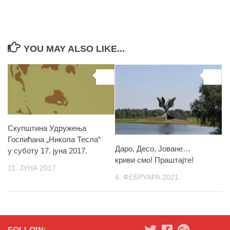
YOU MAY ALSO LIKE...
0
0
Скупштина Удружења
Госпићана „Никола Тесла“
Даро, Десо, Јоване…
у суботу 17. јуна 2017.
криви смо! Праштајте!
11. ЈУНА 2017.
4. ФЕБРУАРА 2021.