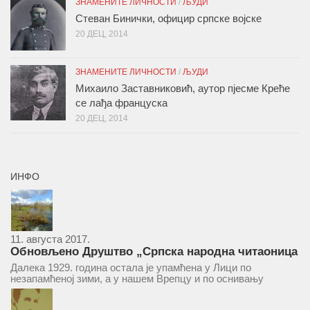
ЗНАМЕНИТЕ ЛИЧНОСТИ
/
ЉУДИ
Стеван Бинички, официр српске војске
20 ДЕЦ, 2014
ЗНАМЕНИТЕ ЛИЧНОСТИ
/
ЉУДИ
Михаило Заставниковић, аутор пјесме Креће
се лађа француска
20 ДЕЦ, 2014
ИНФО
11. августа 2017.
Обновљено Друштво „Српска народна читаоница
и књижница“ у Врепцу
Далека 1929. година остала је упамћена у Лици по
незапамћеној зими, а у нашем Врепцу и по оснивању
Друштва „Српска народна читаоница и књижница у
Врепцу“. Потакнути потребом за културним и духовним