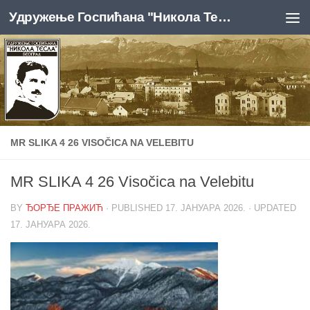
Удружење Госпићана "Никола Тесла", Београд
Skip to content
MR SLIKA 4 26 VISOČICA NA VELEBITU
MR SLIKA 4 26 Visočica na Velebitu
BY
ЂОРЂЕ ПРАЖИЋ
· PUBLISHED
17. ЈАНУАРА 2026.
· UPDATED
17. ЈАНУАРА 2026.