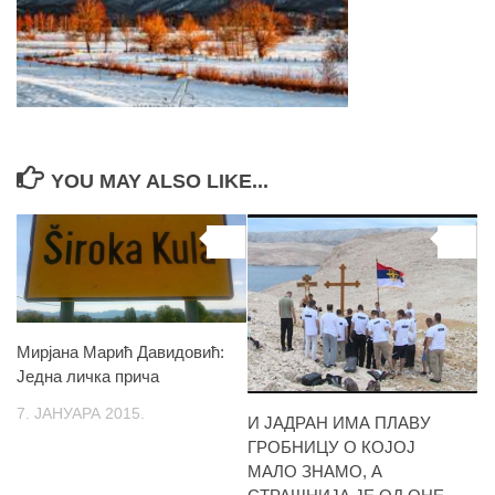
YOU MAY ALSO LIKE...
0
0
Мирјана Марић Давидовић:
Једна личка прича
7. ЈАНУАРА 2015.
И ЈАДРАН ИМА ПЛАВУ
ГРОБНИЦУ О КОЈОЈ
МАЛО ЗНАМО, А