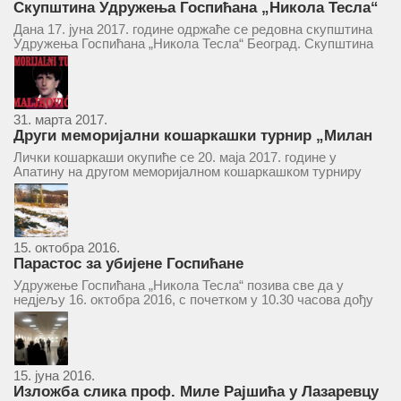
Скупштина Удружења Госпићана „Никола Тесла“
у суботу 17. јуна 2017.
Дана 17. јуна 2017. године одржаће се редовна скупштина
Удружења Госпићана „Никола Тесла“ Београд. Скупштина
ће се одржати у простору ресторана „Тесла“, Савски трг бр.
9 Београд, у 11 часова. За Скупштину је предложен...
31. марта 2017.
Други меморијални кошаркашки турнир „Милан
Маљковић Маљак“ у Апатину 20. маја 2017.
Лички кошаркаши окупиће се 20. маја 2017. године у
Апатину на другом меморијалном кошаркашком турниру
„Милан Маљковић Маљак“. Као и прошле године,
учествоваће екипе Госпића, Личког Осика, Плашког, као и
комбинована екипа кошаркаша из...
15. октобра 2016.
Парастос за убијене Госпићане
Удружење Госпићана „Никола Тесла“ позива све да у
недјељу 16. октобра 2016, с почетком у 10.30 часова дођу
у цркву Светог оца Николаја у Борчи (Улица Вука Караџића
1), гдје ће бити служен парастос за...
15. јуна 2016.
Изложба слика проф. Миле Рајшића у Лазаревцу