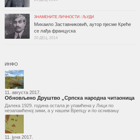
ЗНАМЕНИТЕ ЛИЧНОСТИ
/
ЉУДИ
Михаило Заставниковић, аутор пјесме Креће
се лађа француска
20 ДЕЦ, 2014
ИНФО
11. августа 2017.
Обновљено Друштво „Српска народна читаоница
и књижница“ у Врепцу
Далека 1929. година остала је упамћена у Лици по
незапамћеној зими, а у нашем Врепцу и по оснивању
Друштва „Српска народна читаоница и књижница у
Врепцу“. Потакнути потребом за културним и духовним
уздизањем група...
11. јуна 2017.