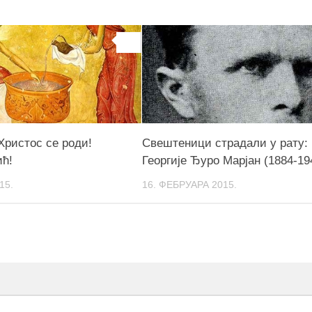
0
Христос се роди!
Свештеници страдали у рату:
ић!
Георгије Ђуро Марјан (1884-19
15.
16. ФЕБРУАРА 2015.