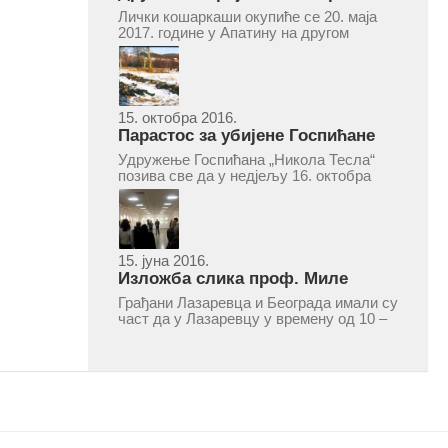
турнир „Милан Маљковић
Лички кошаркаши окупиће се 20. маја
Маљак“ у Апатину 20. маја 2017.
2017. године у Апатину на другом
меморијалном кошаркашком турниру
„Милан Маљковић Маљак“. Као и
прошле године, учествоваће екипе
Госпића, Личког Осика, Плашког, као и
комбинована екипа кошаркаша из...
15. октобра 2016.
Парастос за убијене Госпићане
Удружење Госпићана „Никола Тесла“
позива све да у недјељу 16. октобра
2016, с почетком у 10.30 часова дођу
у цркву Светог оца Николаја у Борчи
(Улица Вука Караџића 1), гдје ће бити
служен парастос за...
15. јуна 2016.
Изложба слика проф. Миле
Рајшића у Лазаревцу
Грађани Лазаревца и Београда имали су
част да у Лазаревцу у времену од 10 –
25. марта 2016.године присуствују
ретроспективној изложби радова
ликовног умјетника и ликовног падагога
проф. Миле Рајшића, пригодом његове
јубиларне шездесете...