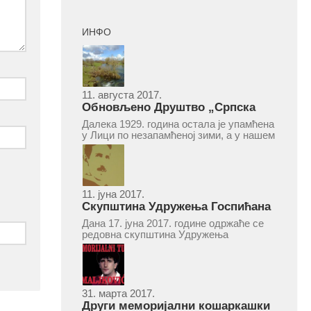
ИНФО
11. августа 2017.
Обновљено Друштво „Српска
народна читаоница и књижница“
Далека 1929. година остала је упамћена
у Врепцу
у Лици по незапамћеној зими, а у нашем
Врепцу и по оснивању Друштва „Српска
народна читаоница и књижница у
Врепцу“. Потакнути потребом за
културним и духовним уздизањем
група...
11. јуна 2017.
Скупштина Удружења Госпићана
„Никола Тесла“ у суботу 17. јуна
Дана 17. јуна 2017. године одржаће се
2017.
редовна скупштина Удружења
Госпићана „Никола Тесла“ Београд.
Скупштина ће се одржати у простору
ресторана „Тесла“, Савски трг бр. 9
Београд, у 11 часова. За Скупштину је
предложен...
31. марта 2017.
Други меморијални кошаркашки