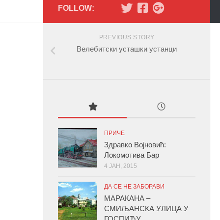
FOLLOW:
PREVIOUS STORY
Велебитски усташки устанци
ПРИЧЕ
Здравко Војновић:
Локомотива Бар
4 ЈАН, 2015
ДА СЕ НЕ ЗАБОРАВИ
МАРАКАНА –
СМИЉАНСКА УЛИЦА У
ГОСПИЋУ