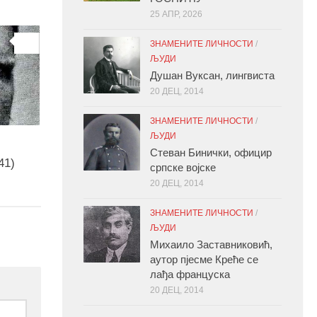
25 АПР, 2026
0
ЗНАМЕНИТЕ ЛИЧНОСТИ
/
ЉУДИ
Душан Вуксан, лингвиста
20 ДЕЦ, 2014
ЗНАМЕНИТЕ ЛИЧНОСТИ
/
ЉУДИ
Стеван Бинички, официр
41)
српске војске
20 ДЕЦ, 2014
ЗНАМЕНИТЕ ЛИЧНОСТИ
/
ЉУДИ
Михаило Заставниковић,
аутор пјесме Креће се
лађа француска
20 ДЕЦ, 2014