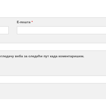
Е-пошта
*
регледачу веба за следећи пут када коментаришем.