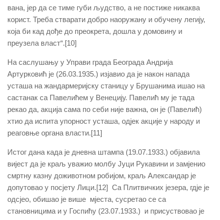
вана, јер да се тиме губи људство, а не постиже никаква
корист. Треба стварати добро наоружану и обучену легију,
која би кад дође до преокрета, дошла у домовину и
преузела власт“.[10]
На саслушању у Управи града Београда Андрија
Артурковић је (26.03.1935.) изјавио да је након напада
усташа на жандармеријску станицу у Брушанима ишао на
састанак са Павелићем у Венецију. Павелић му је тада
рекао да, акција сама по себи није важна, он је (Павелић)
хтио да испита упорност усташа, одјек акције у народу и
реаговње органа власти.[11]
Истог дана када је дневна штампа (19.07.1933.) објавила
вијест да је краљ уважио молбу Јуци Рукавини и замјенио
смртну казну доживотном робијом, краљ Александар је
допутовао у посјету Лици.[12] Са Плитвичких језера, гдје је
одсјео, обишао је више мјеста, сусретао се са
становницима и у Госпићу (23.07.1933.) и присуствовао је