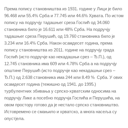
Према попису становништва из 1931. године у Лици је било
96.468 или 55.4% Срба и 77.745 или 44.6% Хрвата. По истом
попису на подручју тадашњег среза Госпић од 34.060
становника било је 16.611 или 48% Срба. На подручју
тадашњег среза Перушић, од 19.760 становника било је
3.234 или 16.4% Срба. Након осамдесет година, према
попису становништва из 2011. године на подручју града
Госпић (исто подручје као некадашњи срез – Ђ.П.), од
12.745 становника има 609 или 4.78% Срба а на подручју
општине Перушић (исто подручје као некадашњи срез –
Ђ.П.) од 2.638 становника има 244 или 8.49 % Срба. У ових
осамдесет година (тежишно од 1941. до 1995.)
турбулентних збивања у српско-хрватским односима на
подручју Лике а посебно подручја Госпића и Перушића, на
овом простору готово да је нестало српско становништво.
Истовремено се смањило и хрватско, а многа насеља су
опустјела.