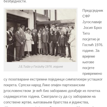
безбједности.
Предсједник
СФР
Југославије
Јосип Броз
Тито
посјетио је
Госпић 1976.
године. За
вријеме
његове
Ј.Б.Тито у Госпићу 1976. године
посјете
привремено
су позатварани екстремни појединци симпатизери усташког
покрета. Српски народ Лике опијен партизанским
југословенством је већ био заборавио догађаје из почетка
седамдесетих година. Сматрали су да су заборавом на
сопствене жртве, његовањем братства и јединства,