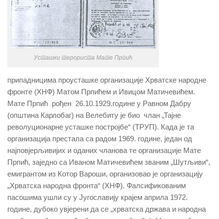
Усташки терориста Мате Прпић
припадницима проусташке организације Хрватске народне
фронте (ХНФ) Матом Прпићем и Ивицом Матичевићем.
Мате Прпић рођен 26.10.1929.године у Равном Дабру
(општина Карлобаг) на Велебиту је био члан „Тајне
револуционарне усташке постројбе“ (ТРУП). Када је та
организација престала са радом 1969. године, један од
најповјерљивијих и оданих чланова те организације Мате
Прпић, заједно са Иваном Матичевићем званим „Шутљиви“,
емигрантом из Котор Вароши, организовао је организацију
„Хрватска народна фронта“ (ХНФ). Фалсификованим
пасошима ушли су у Југославију крајем априла 1972.
године, дубоко увјерени да се „хрватска држава и народна