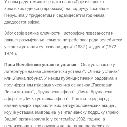
У овом раду тежиште је дато на догађаје из српско-
хрватских односа (тероризам), на подручју Госпића и
Перушића у тридесетим и седамдесетим годинама
двадесетог вијека.
Због своје велике сличности , историјске повезаности и
лакшег разумјевања, само за потребе овог рада велебитски
усташки устанци су названи „први“ (1932.) и „други“(1972-
1974.).
Први Велебитски усташки устанак
– Овај устанак се у
литератури назива „Велебитски устанак“, „Лички устанак“
или „Личка побуна“. У неким публицистичким радовима и
послијератним изјавама учесника се назива „Такозвани
Лички устанак“, „Брушанска афера“, „Личка брушанска
афера“ и „Личка усташка афера“. Ради се о једној од
најзначајнијих терористичких антијугословенских акција ,
коју је усташка емиграција уз италијанску подршку (преко
Задра) организовала је у септембру 1932. године, а
реализована је као оружани напад на жандармеријску