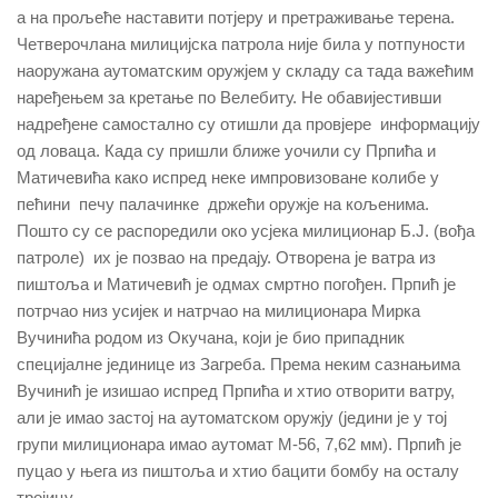
а на прољеће наставити потјеру и претраживање терена.
Четверочлана милицијска патрола није била у потпуности
наоружана аутоматским оружјем у складу са тада важећим
наређењем за кретање по Велебиту. Не обавијестивши
надређене самостално су отишли да провјере информацију
од ловаца. Када су пришли ближе уочили су Прпића и
Матичевића како испред неке импровизоване колибе у
пећини печу палачинке држећи оружје на кољенима.
Пошто су се распоредили око усјека милиционар Б.Ј. (вођа
патроле) их је позвао на предају. Отворена је ватра из
пиштоља и Матичевић је одмах смртно погођен. Прпић је
потрчао низ усијек и натрчао на милиционара Мирка
Вучинића родом из Окучана, који је био припадник
специјалне јединице из Загреба. Према неким сазнањима
Вучинић је изишао испред Прпића и хтио отворити ватру,
али је имао застој на аутоматском оружју (једини је у тој
групи милиционара имао аутомат М-56, 7,62 мм). Прпић је
пуцао у њега из пиштоља и хтио бацити бомбу на осталу
тројицу