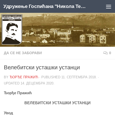
Удружење Госпићана "Никола Тесла", Београд
Skip to content
ДА СЕ НЕ ЗАБОРАВИ
0
Велебитски усташки устанци
BY
ЂОРЂЕ ПРАЖИЋ
· PUBLISHED
11. СЕПТЕМБРА 2018.
·
UPDATED
14. ДЕЦЕМБРА 2020.
Ђорђе Пражић
ВЕЛЕБИТСКИ УСТАШКИ УСТАНЦИ
Увод