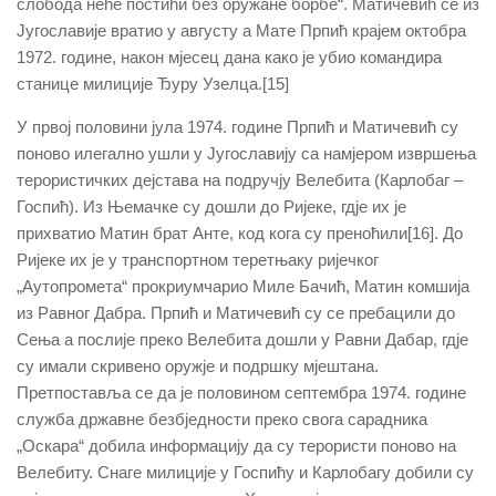
слобода неће постићи без оружане борбе“. Матичевић се из
Југославије вратио у августу а Мате Прпић крајем октобра
1972. године, након мјесец дана како је убио командира
станице милиције Ђуру Узелца.[15]
У првој половини јула 1974. године Прпић и Матичевић су
поново илегално ушли у Југославију са намјером извршења
терористичких дејстава на подручју Велебита (Карлобаг –
Госпић). Из Њемачке су дошли до Ријеке, гдје их је
прихватио Матин брат Анте, код кога су преноћили[16]. До
Ријеке их је у транспортном теретњаку ријечког
„Аутопромета“ прокриумчарио Миле Бачић, Матин комшија
из Равног Дабра. Прпић и Матичевић су се пребацили до
Сења а послије преко Велебита дошли у Равни Дабар, гдје
су имали скривено оружје и подршку мјештана.
Претпоставља се да је половином септембра 1974. године
служба државне безбједности преко свога сарадника
„Оскара“ добила информацију да су терористи поново на
Велебиту. Снаге милиције у Госпићу и Карлобагу добили су