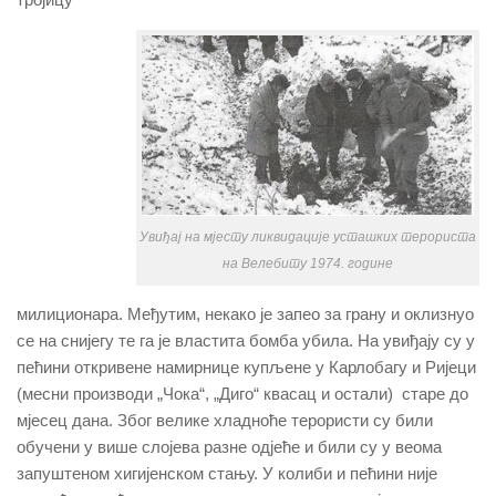
Увиђај на мјесту ликвидације усташких терориста
на Велебиту 1974. године
милиционара. Међутим, некако је запео за грану и оклизнуо
се на снијегу те га је властита бомба убила. На увиђају су у
пећини откривене намирнице купљене у Карлобагу и Ријеци
(месни производи „Чока“, „Диго“ квасац и остали) старе до
мјесец дана. Због велике хладноће терористи су били
обучени у више слојева разне одјеће и били су у веома
запуштеном хигијенском стању. У колиби и пећини није