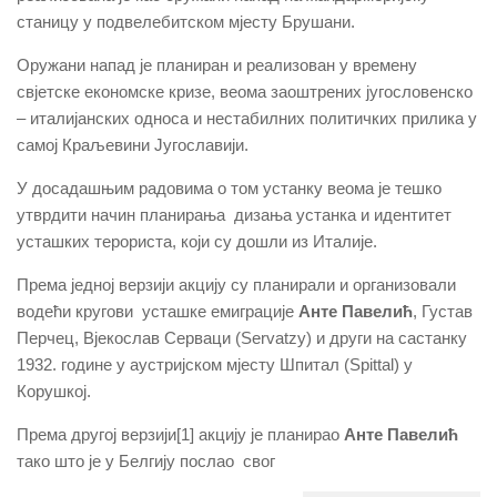
станицу у подвелебитском мјесту Брушани.
Оружани напад је планиран и реализован у времену
свјетске економске кризе, веома заоштрених југословенско
– италијанских односа и нестабилних политичких прилика у
самој Краљевини Југославији.
У досадашњим радовима о том устанку веома је тешко
утврдити начин планирања дизања устанка и идентитет
усташких терориста, који су дошли из Италије.
Према једној верзији акцију су планирали и организовали
водећи кругови усташке емиграције
Анте Павелић
, Густав
Перчец, Вјекослав Серваци (Servatzy) и други на састанку
1932. године у аустријском мјесту Шпитал (Spittal) у
Корушкој.
Према другој верзији[1] акцију је планирао
Анте Павелић
тако што је у Белгију послао свог