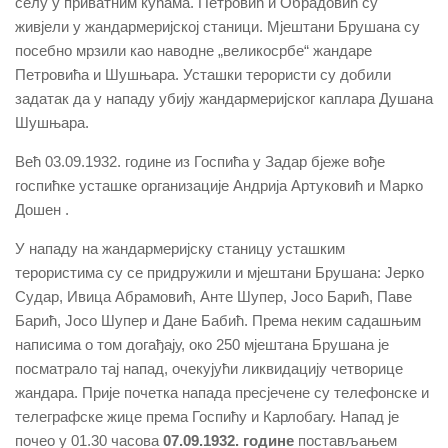
селу у приватним кућама. Петровић и Обрадовић су
живјели у жандармеријској станици. Мјештани Брушана су
посебно мрзили као наводне „великосрбе“ жандаре
Петровића и Шушњара. Усташки терористи су добили
задатак да у нападу убију жандармеријског каплара Душана
Шушњара.
Већ 03.09.1932. године из Госпића у Задар бјеже вође
госпићке усташке организације Андрија Артуковић и Марко
Дошен .
У нападу на жандармеријску станицу усташким
терористима су се придружили и мјештани Брушана: Јерко
Судар, Ивица Абрамовић, Анте Шупер, Јосо Барић, Паве
Барић, Јосо Шупер и Дане Бабић. Према неким садашњим
написима о том догађају, око 250 мјештана Брушана је
посматрало тај напад, очекујући ликвидацију четворице
жандара. Прије почетка напада пресјечене су телефонске и
телеграфске жице према Госпићу и Карлобагу. Напад је
почео у 01.30 часова
07.09.1932. године
постављањем