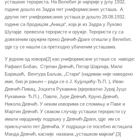
усташких терориста. На Велебит је најприје у јулу 1932.
године дошло из Задра пет униформисаних усташа. А
других пет униформисаних усташа је дошло 28.08.1932.
године са бродицом „Аница“, која је из Задра у Луково
Шугарје превезла терористе и оружје. Терористи су са
довезеним оружјем преко Девчић-Драге отишли у Велебит,
гдје су се нашли са претходно убаченим усташама.
У једном од извора[2] као униформисане усташе се наводе:
Рафаел Бобан, Стјепан Девчић, Петар Шарлија, Миле
Баришић, Вентура Баљак, „Стари“ (надимак-није наведено
име, био је рањен – ради се о Ј. Кујунџићу-Ђ.П. ), Иван
Девчић-Пивац, Јоцкета Рукавина (вјероватно Јурај Јуцо
Рукавина- Ђ.П.) , Павле, Јуре Девчић, Круно Девчић,
Никола Девчић. У неким изворима се спомињу и Паве и
Мартин Девчић. У сваком случају усташки терористи су
имали најоданију подршку у Девчић-Драги, гдје им се
прикључило пет Девчића. У подршци се посебно истицала
Манда Девчић, касније названа „усташком мајком“.[3]