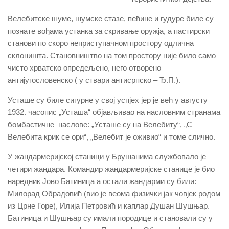
Велебитске шуме, шумске стазе, пећине и гудуре биле су
познате вођама устанка за скривање оружја, а пастирски
станови по скоро неприступачном простору одлична
склоништа. Становништво на том простору није било само
чисто хрватско опредељено, него отворено
антијугословенско ( у ствари антисрпско – Ђ.П.).
Усташе су биле сигурне у свој успјех јер је већ у августу
1932. часопис „Усташа“ објављивао на насловним странама
бомбастичне наслове: „Усташе су на Велебиту“, „С
Велебита крик се ори“, „Велебит је оживио“ и томе слично.
У жандармеријској станици у Брушанима службовало је
четири жандара. Командир жандармеријске станице је био
наредник Јово Батиница а остали жандарми су били:
Милорад Обрадовић (вио је веома физички јак човјек родом
из Црне Горе), Илија Петровић и каплар Душан Шушњар.
Батиница и Шушњар су имали породице и становали су у