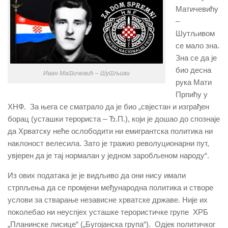
Матичевићу
–
Шутљивом
се мало зна.
Зна се да је
био десна
Иван Матичевић – Шутљиви
рука Мати
Прпићу у
ХНФ. За њега се сматрало да је био „свјестан и изграђен
борац (усташки терориста – Ђ.П.), који је дошао до спознаје
да Хрватску неће ослободити ни емигрантска политика ни
наклоност велесила. Зато је тражио револуционарни пут,
увјерен да је тај нормалан у једном заробљеном народу“.
Из ових података је је видљиво да они нису имали
стрпљења да се промјени међународна политика и створе
услови за стварање независне хрватске државе. Није их
поколебао ни неуспјех усташке терористичке групе ХРБ
„Планинске лисице“ („Бугојанска група“). Одјек политичког