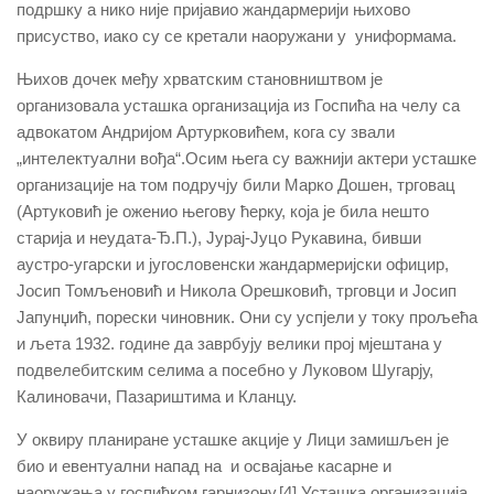
подршку а нико није пријавио жандармерији њихово
присуство, иако су се кретали наоружани у униформама.
Њихов дочек међу хрватским становништвом је
организовала усташка организација из Госпића на челу са
адвокатом Андријом Артурковићем, кога су звали
„интелектуални вођа“.Осим њега су важнији актери усташке
организације на том подручју били Марко Дошен, трговац
(Артуковић је оженио његову ћерку, која је била нешто
старија и неудата-Ђ.П.), Јурај-Јуцо Рукавина, бивши
аустро-угарски и југословенски жандармеријски официр,
Јосип Томљеновић и Никола Орешковић, трговци и Јосип
Јапунџић, порески чиновник. Они су успјели у току прољећа
и љета 1932. године да заврбују велики прој мјештана у
подвелебитским селима а посебно у Луковом Шугарју,
Калиновачи, Пазариштима и Кланцу.
У оквиру планиране усташке акције у Лици замишљен је
био и евентуални напад на и освајање касарне и
наоружања у госпићком гарнизону.[4] Усташка организација