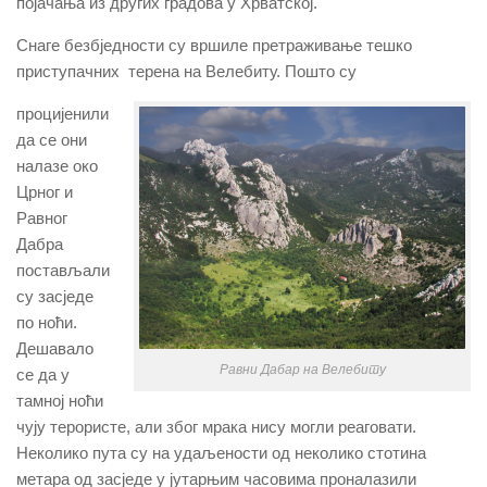
појачања из других градова у Хрватској.
Снаге безбједности су вршиле претраживање тешко
приступачних терена на Велебиту. Пошто су
процијенили
да се они
налазе око
Црног и
Равног
Дабра
постављали
су засједе
по ноћи.
Дешавало
Равни Дабар на Велебиту
се да у
тамној ноћи
чују терористе, али због мрака нису могли реаговати.
Неколико пута су на удаљености од неколико стотина
метара од засједе у јутарњим часовима проналазили