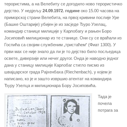
терористима, а на Велебиту се догодило ново терористичко
дејство. У недјељу
24.09.1972. године
око 15.00 часова на
приморској страни Велебита, на првој кривини послије Уре
(Башке Оштарије) убијен је из засједе Ђуро Узелац,
командир станице милиције у Карлобагу и рањен Боро
Јосиповић милиционар из те станице. Они су се враћали из
Госпића са својим службеним „тристаћем“ (Фиат 1300). У
први мах се није знало да ли је то дејство било посљедица
освете, диверзије или нечег другог. Онда је наводно једног
дана у станицу милиције Карлобаг стигло писмо из
швајцарског града Рајхенбаха (Riechenbach), у којем је
написано, ко је и зашто извршио атентат на командира
Ђуру Узелца и милиционара Бору Јосиповића.
Тада је
почела
потрага за