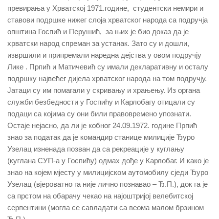
превирања у Хрватској 1971.године, студентски немири и
ставови подршке нижег слоја хрватског народа са подручја
општина Госпић и Перушић, за њих је био доказ да је
хрватски народ спреман за устанак. Зато су и дошли,
извршили и припремали наредна дејства у овом подручју
Лике . Прпић и Матичевић су имали декларативну и осталу
подршку највећег дијела хрватског народа на том подручју.
Јатаци су им помагали у скривању и храњењу. Из органа
служби безбедности у Госпићу и Карлобагу отицали су
подаци са којима су они били правовремено упознати.
Остаје нејасно, да ли је кобног 24.09.1972. године Прпић
знао за податак да је командир станице милиције Ђуро
Узелац изненада позван да са рекреације у куглању
(куглана СУП-а у Госпићу) одмах дође у Карлобаг. И како је
знао на којем мјесту у милицијском аутомобилу сједи Ђуро
Узелац (вјероватно га није лично познавао – Ђ.П.), док га је
са прстом на обарачу чекао на најоштријој велебитској
серпентини (могла се савладати са веома малом брзином –