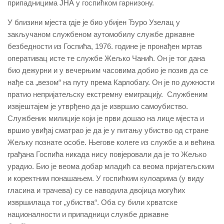
припадницима ЈНА у госпићком гарнизону.
У близини мјеста гдје је био убијен Ђуро Узелац у
закључаном службеном аутомобилу службе државне
безбедности из Госпића, 1976. године је пронађен мртав
оперативац исте те службе Жељко Чанић. Он је тог дана
био дежурни и у вечерњим часовима добио је позив да се
нађе са „везом“ на путу према Карлобагу. Он је по дужности
пратио непријатељску екстремну емиграцију. Службеним
извјештајем је утврђено да је извршио самоубиство.
Службеник милиције који је први дошао на лице мјеста и
вршио увиђај сматрао је да је у питању убиство од стране
Жељку познате особе. Његове колеге из службе а и већина
грађана Госпића никада нису повјеровали да је то Жељко
урадио. Био је веома добар младић са веома пријатељским
и коректним понашањем. У госпићким кулоарима (у виду
гласина и трачева) су се наводила двојица могућих
извршилаца тог „убиства“. Оба су били хрватске
националности и припадници службе државне