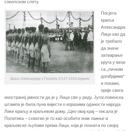
соколском слету.
Посјета
краља
Александра
Лици као да
је требало
да значи
затварање
круга у вези
са „личким
догађајима“
Краљ Александар у Госпићу 23.07.1933.године
и покаже,
прије свега
иностраној јавности да је у Лици све у реду. Југословенска
штампа је била пуна вијести о изразима оданости народа
Лике краљу и краљевом дому. „Цео овај крај – писала је
Политика – схватио је то као особити знак пажње и
краљевске љубави према Лици, која је позната по својој