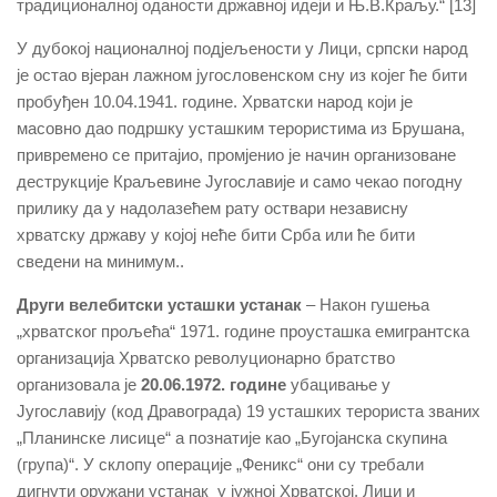
традиционалној оданости државној идеји и Њ.В.Краљу.“ [13]
У дубокој националној подјељености у Лици, српски народ
је остао вјеран лажном југословенском сну из којег ће бити
пробуђен 10.04.1941. године. Хрватски народ који је
масовно дао подршку усташким терористима из Брушана,
привремено се притајио, промјенио је начин организоване
деструкције Краљевине Југославије и само чекао погодну
прилику да у надолазећем рату оствари независну
хрватску државу у којој неће бити Срба или ће бити
сведени на минимум..
Други велебитски усташки устанак
– Након гушења
„хрватског прољећа“ 1971. године проусташка емигрантска
организација Хрватско револуционарно братство
организовала је
20.06.1972. године
убацивање у
Југославију (код Дравограда) 19 усташких терориста званих
„Планинске лисице“ а познатије као „Бугојанска скупина
(група)“. У склопу операције „Феникс“ они су требали
дигнути оружани устанак у јужној Хрватској, Лици и