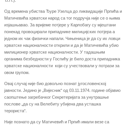
Ђ.П.).
Од времена убиства Ђуре Узелца до ликвидације Прпића и
Матичевића хрватски народ са тог подручја није се о њима
изјашњавао. За вријеме потјере у Карлобагу су мјештани
понекад провоцирали припаднике милицијских потјера а
једном их чак физички напали. Чињеница је да су их ловци
хрватске националности открили и да је Матичевића убио
милиционер хрватске националности. У тадашњим
органима безбедности у Госпићу је било доста припадника
хрватске националности који су учествовали у потрази за
овом групом.
Овај случај није био довољно познат југословенској
јавности. Једино је „Вијесник“ од 03.11.1974. године објавио
саопштење загребачког Секретеријата за унутрашње
послове „да су на Велебиту убијена два усташка
терориста“.
Није познато да су Матичевић и Прпић имали везе са