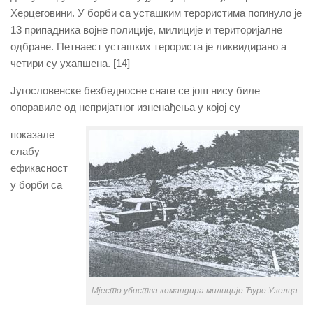
Херцеговини. У борби са усташким терористима погинуло је
13 припадника војне полиције, милиције и територијалне
одбране. Петнаест усташких терориста је ликвидирано а
четири су ухапшена. [14]
Југословенске безбедносне снаге се још нису биле
опоравиле од непријатног изненађења у којој су
показале
слабу
ефикасност
у борби са
Мјесто убиства командира милиције Ђуре Узелца