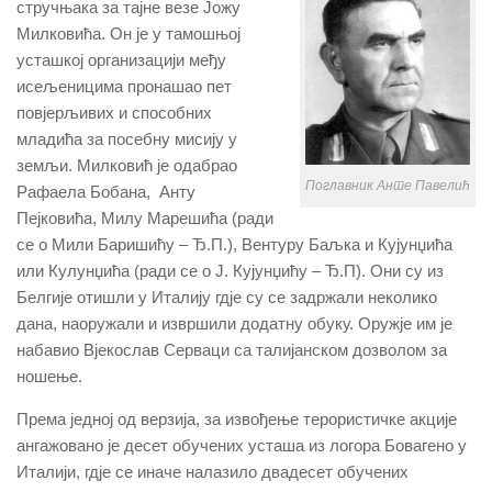
стручњака за тајне везе Јожу
Милковића. Он је у тамошњој
усташкој организацији међу
исељеницима пронашао пет
повјерљивих и способних
младића за посебну мисију у
земљи. Милковић је одабрао
Поглавник Анте Павелић
Рафаела Бобана, Анту
Пејковића, Милу Марешића (ради
се о Мили Баришићу – Ђ.П.), Вентуру Баљка и Кујунџића
или Кулунџића (ради се о Ј. Кујунџићу – Ђ.П). Они су из
Белгије отишли у Италију гдје су се задржали неколико
дана, наоружали и извршили додатну обуку. Оружје им је
набавио Вјекослав Серваци са талијанском дозволом за
ношење.
Према једној од верзија, за извођење терористичке акције
ангажовано је десет обучених усташа из логора Бовагено у
Италији, гдје се иначе налазило двадесет обучених