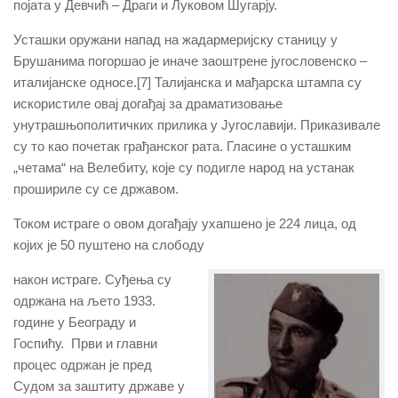
појата у Девчић – Драги и Луковом Шугарју.
Усташки оружани напад на жадармеријску станицу у
Брушанима погоршао је иначе заоштрене југословенско –
италијанске односе.[7] Талијанска и мађарска штампа су
искористиле овај догађај за драматизовање
унутрашњополитичких прилика у Југославији. Приказивале
су то као почетак грађанског рата. Гласине о усташким
„четама“ на Велебиту, које су подигле народ на устанак
прошириле су се државом.
Током истраге о овом догађају ухапшено је 224 лица, од
којих је 50 пуштено на слободу
након истраге. Суђења су
одржана на љето 1933.
године у Београду и
Госпићу. Први и главни
процес одржан је пред
Судом за заштиту државе у