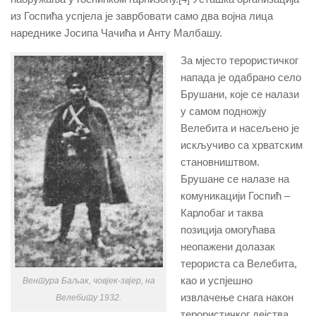
из Госпића успјела је заврбовати само два војна лица
нареднике Јосипа Чачића и Анту Малбашу.
За мјесто терористичког
напада је одабрано село
Брушани, које се налази
у самом подножју
Велебита и насељено је
искључиво са хрватским
становништвом.
Брушане се налазе на
комуникацији Госпић –
Карлобаг и таква
позиција омогућава
неопажени долазак
терориста са Велебита,
као и успјешно
Вентура Баљак, човјек-звјер, на
извлачење снага након
Велебиту 1932.
терористичког дејства.