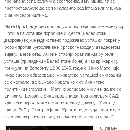
пронађена већа количина експлозива и муниције, па се
претпостављало да се то налазило код јатака или у њима
знаним склоништима.
Мате Прпић није био обични усташки терориста – егзекутор.
Потиче из усташке породице и мјеста (Велебитски
Даброви) који је јединствено подржавао усташки покрет у
борби против Југославије и српског народа у двадесетом
вијеку. Његов отац Јаков и старији брат Ивица су били
усташе (припадници Велебитске бојне) и као крижари су
погинули на Велебиту 12.06.1945. године. Иако Мате није
имао високо образовање, у хрватској усташкој емиграцији
се сматрало да је „мало Хрвата који су били тако
политички изграђени“. Матине записане мисли и данас се
цитирају. Његова је била процјена да “под окриљем САД,
хрватски народ може остварити своју државу“ (био је у
праву- Ђ.П.). Сматрао је да „Хрвати воде туђу политику и
зато иду из разочарења у разочарење, из очаја у очај“.
О Ивану