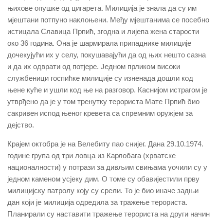
њихове опушке од цигарета. Милиција је знала да су им
мјештани потпуно наклоњени. Међу мјештанима се посебно
истицала Славица Прпић, згодна и лијепа жена старости
око 36 година. Она је шармирала припаднике милиције
дочекујући их у селу, покушавајући да од њих нешто сазна
и да их одврати од потјере. Једном прликом високи
службеници госпићке милиције су изненада дошли код
њене куће и ушли код ње на разговор. Каснијом истрагом је
утврђено да је у том тренутку терориста Мате Прпић био
сакривен испод њеног кревета са спремним оружјем за
дејство.
Крајем октобра је на Велебиту пао снијег. Дана 29.10.1974.
године група од три ловца из Карлобага (хрватске
националности) у потрази за дивљим свињама уочили су у
једном каменом усјеку дим. О томе су обавијестили прву
милицијску патролу коју су срели. То је био иначе задњи
дан који је милиција одредила за тражење терориста.
Планирали су наставити тражење терориста на други начин