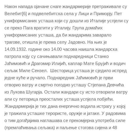
Након напада ојачане снаге жандармерије претраживале су
Велебит[6] и подвелебитска села у Лици и Приморју. Пет
униформисаних усташа који су дошли из Италије успјели су
се преко Пага вратити у Италију. Група домаћих
униформисаних усташа, да би жандарима заварало
трагове, отишла је према селу Јадовно. На њих је
14.09.1932. године око 14.00 часова наишла жандарска
патрола коју су сачињавали поднаредници Станко
Јаћимовић и Драгомир Илијић, каплар Мате Брујић и водич
сељак Миле Сензел. Шесторица усташа је сједило испред
једне куће и ручало. Поднаредник Јаћимовић је први
отворио ватру и смртно погодио усташу Стјепана Девчића
из Лукова Шугарја. Остали жандари су исто отворили ватру
али су петорица преосталих усташа успјела побјећи.
Жандармерија је тих дана енергично водила истрагу у којој
је тражила усташке терористе, оружје и јатаке. У радовима
о тим догађајима наглашава се прекомјерна употреба силе
(премлаћивања сељака) и паљење стогова сијена и 48