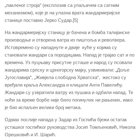
„пакленог строја“ (експлозив са упаљачем са сатним
механизмом), које је на улазна врата жандармеријске
станице поставио Јерко Судар.[5]
На жандармеријску станицу је бачена и бомба талијанске
производње и отворена ватра из пиштоља и револвера.
Истовремено су нападнуте и двије куће у којима су
становали жандари са породицама. Напад је трајао сат и по
времена. Уз пуцњаву присутне усташе и народ су псовали
жандарима српску и црногорску мајку, узвикивали: „Доље
Југославија“, „Живјела слободна Хрватска“, жестоко су
вређали краља Александра и клицали Анти Павелићу.
Жандари су узвратили ватру из пушака и одбили напад. Те
ноћи за време борбе није било погинулих ни рањених, иако
је био испаљен велики број метака.
Одмах послије напада у Задар из Госпића бјежи остатак
усташког госпићког руководства Јосип Томљеновић, Никола
Орешковић и И. Шарић.