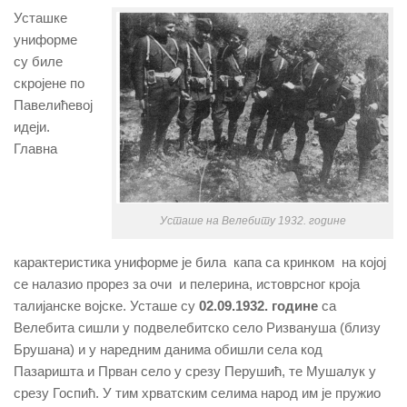
Усташке
униформе
су биле
скројене по
Павелићевој
идеји.
Главна
Усташе на Велебиту 1932. године
карактеристика униформе је била капа са кринком на којој
се налазио прорез за очи и пелерина, истоврсног кроја
талијанске војске. Усташе су
02.09.1932. године
са
Велебита сишли у подвелебитско село Ризвануша (близу
Брушана) и у наредним данима обишли села код
Пазаришта и Прван село у срезу Перушић, те Мушалук у
срезу Госпић. У тим хрватским селима народ им је пружио