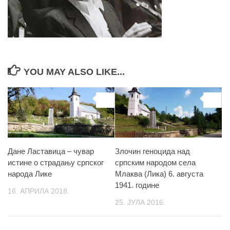
YOU MAY ALSO LIKE...
0
0
Дане Ластавица – чувар
Злочин геноцида над
истине о страдању српског
српским народом села
народа Лике
Млаква (Лика) 6. августа
1941. године
16. АПРИЛА 2018.
25. ЈУЛА 2016.