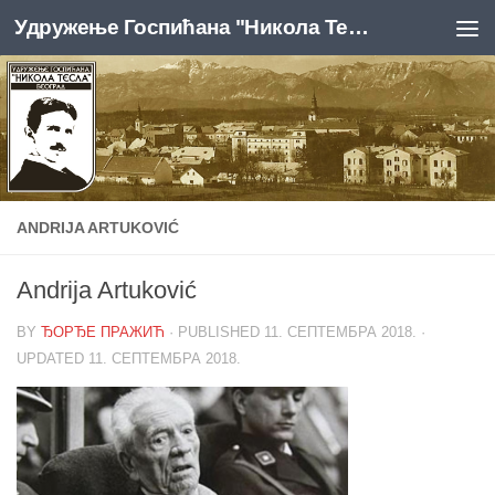
Удружење Госпићана "Никола Тесла", Београд
Skip to content
ANDRIJA ARTUKOVIĆ
Andrija Artuković
BY
ЂОРЂЕ ПРАЖИЋ
· PUBLISHED
11. СЕПТЕМБРА 2018.
·
UPDATED
11. СЕПТЕМБРА 2018.