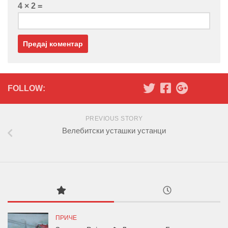
4 × 2 =
FOLLOW:
PREVIOUS STORY
Велебитски усташки устанци
ПРИЧЕ