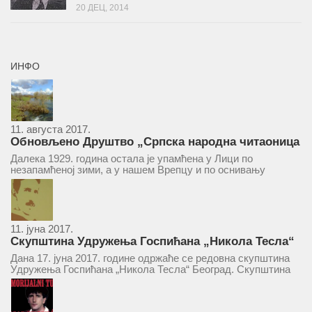
20 ДЕЦ, 2014
ИНФО
11. августа 2017.
Обновљено Друштво „Српска народна читаоница
и књижница“ у Врепцу
Далека 1929. година остала је упамћена у Лици по
незапамћеној зими, а у нашем Врепцу и по оснивању
Друштва „Српска народна читаоница и књижница у
Врепцу“. Потакнути потребом за културним и духовним
уздизањем група...
11. јуна 2017.
Скупштина Удружења Госпићана „Никола Тесла“
у суботу 17. јуна 2017.
Дана 17. јуна 2017. године одржаће се редовна скупштина
Удружења Госпићана „Никола Тесла“ Београд. Скупштина
ће се одржати у простору ресторана „Тесла“, Савски трг бр.
9 Београд, у 11 часова. За Скупштину је предложен...