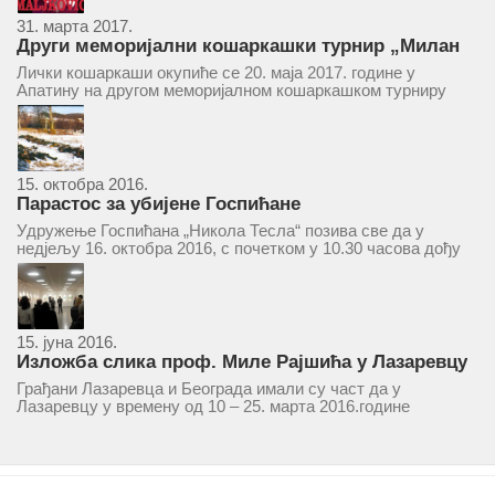
31. марта 2017.
Други меморијални кошаркашки турнир „Милан
Маљковић Маљак“ у Апатину 20. маја 2017.
Лички кошаркаши окупиће се 20. маја 2017. године у
Апатину на другом меморијалном кошаркашком турниру
„Милан Маљковић Маљак“. Као и прошле године,
учествоваће екипе Госпића, Личког Осика, Плашког, као и
комбинована екипа кошаркаша из...
15. октобра 2016.
Парастос за убијене Госпићане
Удружење Госпићана „Никола Тесла“ позива све да у
недјељу 16. октобра 2016, с почетком у 10.30 часова дођу
у цркву Светог оца Николаја у Борчи (Улица Вука Караџића
1), гдје ће бити служен парастос за...
15. јуна 2016.
Изложба слика проф. Миле Рајшића у Лазаревцу
Грађани Лазаревца и Београда имали су част да у
Лазаревцу у времену од 10 – 25. марта 2016.године
присуствују ретроспективној изложби радова ликовног
умјетника и ликовног падагога проф. Миле Рајшића,
пригодом његове јубиларне шездесете...