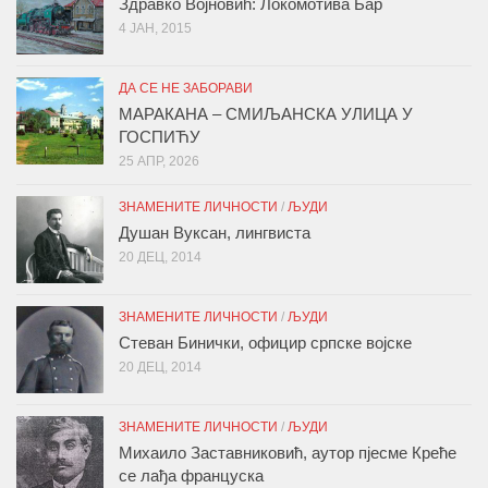
Здравко Војновић: Локомотива Бар
4 ЈАН, 2015
ДА СЕ НЕ ЗАБОРАВИ
МАРАКАНА – СМИЉАНСКА УЛИЦА У
ГОСПИЋУ
25 АПР, 2026
ЗНАМЕНИТЕ ЛИЧНОСТИ
/
ЉУДИ
Душан Вуксан, лингвиста
20 ДЕЦ, 2014
ЗНАМЕНИТЕ ЛИЧНОСТИ
/
ЉУДИ
Стеван Бинички, официр српске војске
20 ДЕЦ, 2014
ЗНАМЕНИТЕ ЛИЧНОСТИ
/
ЉУДИ
Михаило Заставниковић, аутор пјесме Креће
се лађа француска