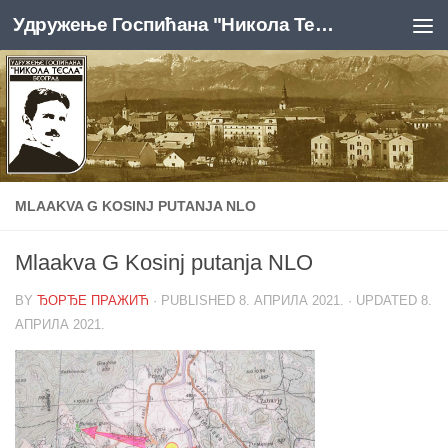
Удружење Госпићана "Никола Тесла", Београд
Skip to content
MLAAKVA G KOSINJ PUTANJA NLO
Mlaakva G Kosinj putanja NLO
BY
ЂОРЂЕ ПРАЖИЋ
· PUBLISHED
8. АПРИЛА 2021.
· UPDATED
8.
АПРИЛА 2021.