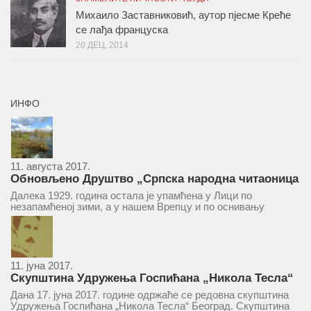
Михаило Заставниковић, аутор пјесме Креће
се лађа француска
20 ДЕЦ, 2014
ИНФО
11. августа 2017.
Обновљено Друштво „Српска народна читаоница
и књижница“ у Врепцу
Далека 1929. година остала је упамћена у Лици по
незапамћеној зими, а у нашем Врепцу и по оснивању
Друштва „Српска народна читаоница и књижница у
Врепцу“. Потакнути потребом за културним и духовним
уздизањем група...
11. јуна 2017.
Скупштина Удружења Госпићана „Никола Тесла“
у суботу 17. јуна 2017.
Дана 17. јуна 2017. године одржаће се редовна скупштина
Удружења Госпићана „Никола Тесла“ Београд. Скупштина