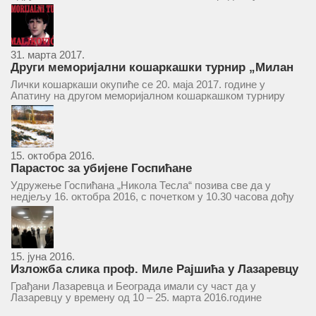
ће се одржати у простору ресторана „Тесла“, Савски трг бр.
9 Београд, у 11 часова. За Скупштину је предложен...
31. марта 2017.
Други меморијални кошаркашки турнир „Милан
Маљковић Маљак“ у Апатину 20. маја 2017.
Лички кошаркаши окупиће се 20. маја 2017. године у
Апатину на другом меморијалном кошаркашком турниру
„Милан Маљковић Маљак“. Као и прошле године,
учествоваће екипе Госпића, Личког Осика, Плашког, као и
комбинована екипа кошаркаша из...
15. октобра 2016.
Парастос за убијене Госпићане
Удружење Госпићана „Никола Тесла“ позива све да у
недјељу 16. октобра 2016, с почетком у 10.30 часова дођу
у цркву Светог оца Николаја у Борчи (Улица Вука Караџића
1), гдје ће бити служен парастос за...
15. јуна 2016.
Изложба слика проф. Миле Рајшића у Лазаревцу
Грађани Лазаревца и Београда имали су част да у
Лазаревцу у времену од 10 – 25. марта 2016.године
присуствују ретроспективној изложби радова ликовног