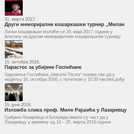
9 Београд, у 11 часова. За Скупштину је предложен...
31. марта 2017.
Други меморијални кошаркашки турнир „Милан
Маљковић Маљак“ у Апатину 20. маја 2017.
Лички кошаркаши окупиће се 20. маја 2017. године у
Апатину на другом меморијалном кошаркашком турниру
„Милан Маљковић Маљак“. Као и прошле године,
учествоваће екипе Госпића, Личког Осика, Плашког, као и
комбинована екипа кошаркаша из...
15. октобра 2016.
Парастос за убијене Госпићане
Удружење Госпићана „Никола Тесла“ позива све да у
недјељу 16. октобра 2016, с почетком у 10.30 часова дођу
у цркву Светог оца Николаја у Борчи (Улица Вука Караџића
1), гдје ће бити служен парастос за...
15. јуна 2016.
Изложба слика проф. Миле Рајшића у Лазаревцу
Грађани Лазаревца и Београда имали су част да у
Лазаревцу у времену од 10 – 25. марта 2016.године
присуствују ретроспективној изложби радова ликовног
умјетника и ликовног падагога проф. Миле Рајшића,