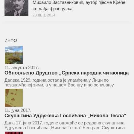
Михаило Заставниковић, аутор пјесме Креће
се лађа француска
20 ДЕЦ, 2014
ИНФО
11. августа 2017.
Обновљено Друштво „Српска народна читаоница
и књижница“ у Врепцу
Далека 1929. година остала је упамћена у Лици по
незапамћеној зими, а у нашем Врепцу и по оснивању
Друштва „Српска народна читаоница и књижница у
Врепцу“. Потакнути потребом за културним и духовним
уздизањем група...
11. јуна 2017.
Скупштина Удружења Госпићана „Никола Тесла“
у суботу 17. јуна 2017.
Дана 17. јуна 2017. године одржаће се редовна скупштина
Удружења Госпићана „Никола Тесла“ Београд. Скупштина
ће се одржати у простору ресторана „Тесла“, Савски трг бр.