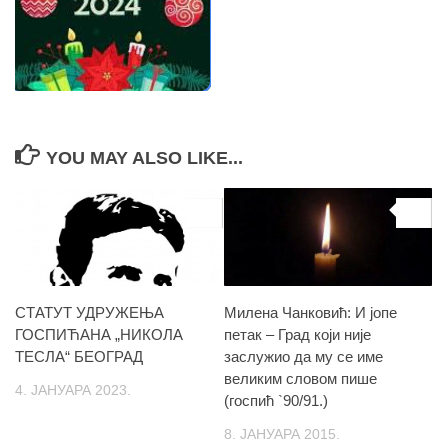
YOU MAY ALSO LIKE...
0
0
СТАТУТ УДРУЖЕЊА
Милена Чанковић: И јопе
ГОСПИЋАНА „НИКОЛА
петак – Град који није
ТЕСЛА“ БЕОГРАД
заслужио да му се име
великим словом пише
4. ЈАНУАРА 2023.
(госпић `90/91.)
8. ЈАНУАРА 2015.