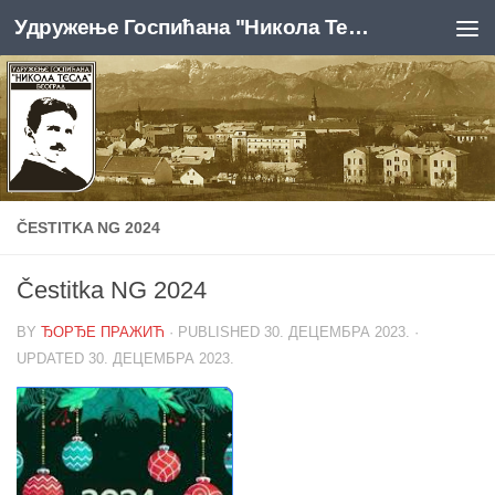
Удружење Госпићана "Никола Тесла", Београд
Skip to content
ČESTITKA NG 2024
Čestitka NG 2024
BY
ЂОРЂЕ ПРАЖИЋ
· PUBLISHED
30. ДЕЦЕМБРА 2023.
·
UPDATED
30. ДЕЦЕМБРА 2023.