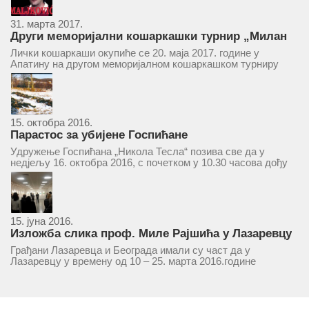
31. марта 2017.
Други меморијални кошаркашки турнир „Милан
Маљковић Маљак“ у Апатину 20. маја 2017.
Лички кошаркаши окупиће се 20. маја 2017. године у
Апатину на другом меморијалном кошаркашком турниру
„Милан Маљковић Маљак“. Као и прошле године,
учествоваће екипе Госпића, Личког Осика, Плашког, као и
комбинована екипа кошаркаша из...
15. октобра 2016.
Парастос за убијене Госпићане
Удружење Госпићана „Никола Тесла“ позива све да у
недјељу 16. октобра 2016, с почетком у 10.30 часова дођу
у цркву Светог оца Николаја у Борчи (Улица Вука Караџића
1), гдје ће бити служен парастос за...
15. јуна 2016.
Изложба слика проф. Миле Рајшића у Лазаревцу
Грађани Лазаревца и Београда имали су част да у
Лазаревцу у времену од 10 – 25. марта 2016.године
присуствују ретроспективној изложби радова ликовног
умјетника и ликовног падагога проф. Миле Рајшића,
пригодом његове јубиларне шездесете...