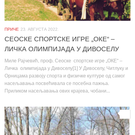
ПРИЧЕ
23. АВГУСТА 2022.
СЕОСКЕ СПОРТСКЕ ИГРЕ „ОКЕ“ –
ЛИЧКА ОЛИМПИЈАДА У ДИВОСЕЛУ
Миле Рајчевић, проф. Сеоске спортске игре „ОКЕ“ –
Личка олимпијада у Дивоселу[1] У Дивоселу, Читлуку и
Орницама развоју спорта и физичке културе од самог
насељавања посвећивала се посебна пажња.
Приликом насељавања ових крајева, чобани...
0