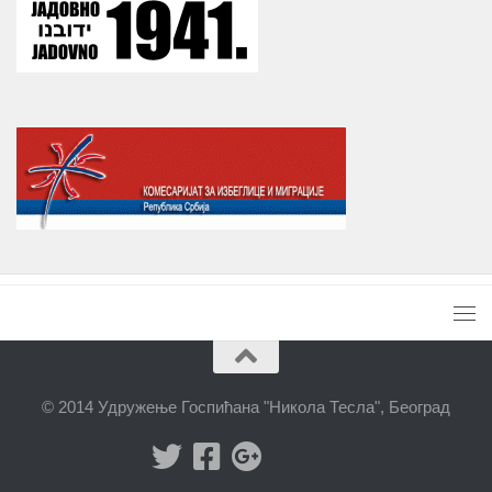
© 2014 Удружење Госпићана "Никола Тесла", Београд