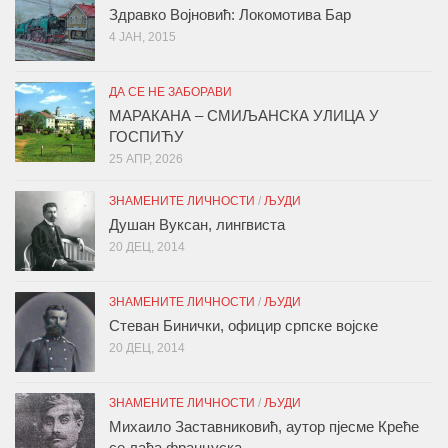
Здравко Војновић: Локомотива Бар
4 ЈАН, 2015
ДА СЕ НЕ ЗАБОРАВИ
МАРАКАНА – СМИЉАНСКА УЛИЦА У
ГОСПИЋУ
25 АПР, 2026
ЗНАМЕНИТЕ ЛИЧНОСТИ
/
ЉУДИ
Душан Вуксан, лингвиста
20 ДЕЦ, 2014
ЗНАМЕНИТЕ ЛИЧНОСТИ
/
ЉУДИ
Стеван Бинички, официр српске војске
20 ДЕЦ, 2014
ЗНАМЕНИТЕ ЛИЧНОСТИ
/
ЉУДИ
Михаило Заставниковић, аутор пјесме Креће
се лађа француска