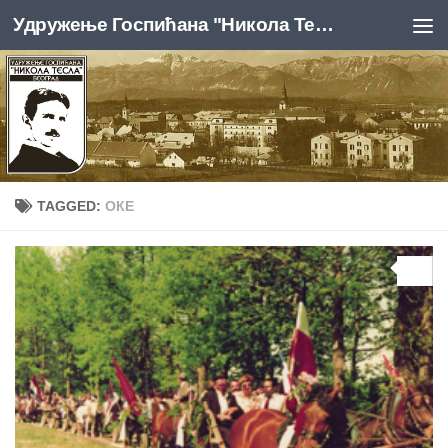
Удружење Госпићана "Никола Тесла", Београд
Skip to content
TAGGED:
ОКЕ
0