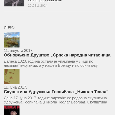
20 ДЕЦ, 2014
ИНФО
11. августа 2017.
Обновљено Друштво „Српска народна читаоница
и књижница“ у Врепцу
Далека 1929. година остала је упамћена у Лици по
незапамћеној зими, а у нашем Врепцу и по оснивању
Друштва „Српска народна читаоница и књижница у
Врепцу“. Потакнути потребом за културним и духовним
уздизањем група...
11. јуна 2017.
Скупштина Удружења Госпићана „Никола Тесла“
у суботу 17. јуна 2017.
Дана 17. јуна 2017. године одржаће се редовна скупштина
Удружења Госпићана „Никола Тесла“ Београд. Скупштина
ће се одржати у простору ресторана „Тесла“, Савски трг бр.
9 Београд, у 11 часова. За Скупштину је предложен...