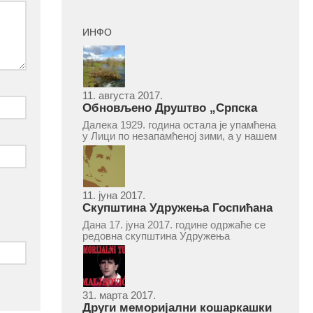
ИНФО
11. августа 2017.
Обновљено Друштво „Српска
народна читаоница и књижница“
Далека 1929. година остала је упамћена
у Врепцу
у Лици по незапамћеној зими, а у нашем
Врепцу и по оснивању Друштва „Српска
народна читаоница и књижница у
Врепцу“. Потакнути потребом за
културним и духовним уздизањем
група...
11. јуна 2017.
Скупштина Удружења Госпићана
„Никола Тесла“ у суботу 17. јуна
Дана 17. јуна 2017. године одржаће се
2017.
редовна скупштина Удружења
Госпићана „Никола Тесла“ Београд.
Скупштина ће се одржати у простору
ресторана „Тесла“, Савски трг бр. 9
Београд, у 11 часова. За Скупштину је
предложен...
31. марта 2017.
Други меморијални кошаркашки