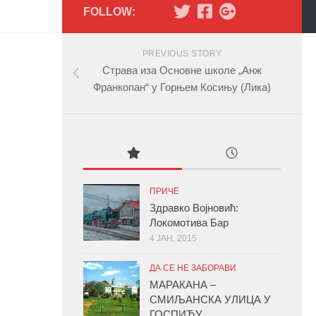
FOLLOW:
PREVIOUS STORY
Страва иза Основне школе „Анж
Франкопан“ у Горњем Косињу (Лика)
ПРИЧЕ
Здравко Војновић:
Локомотива Бар
4 ЈАН, 2015
ДА СЕ НЕ ЗАБОРАВИ
МАРАКАНА –
СМИЉАНСКА УЛИЦА У
ГОСПИЋУ