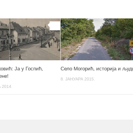
0
овић: Ја у Госпић,
Село Могорић, историја и људ
ене!
8. ЈАНУАРА 2015.
 2014.