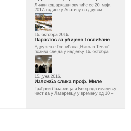
турнир „Милан Маљковић
Лички кошаркаши окупиће се 20. маја
Маљак“ у Апатину 20. маја 2017.
2017. године у Апатину на другом
меморијалном кошаркашком турниру
„Милан Маљковић Маљак“. Као и
прошле године, учествоваће екипе
Госпића, Личког Осика, Плашког, као и
комбинована екипа кошаркаша из...
15. октобра 2016.
Парастос за убијене Госпићане
Удружење Госпићана „Никола Тесла“
позива све да у недјељу 16. октобра
2016, с почетком у 10.30 часова дођу
у цркву Светог оца Николаја у Борчи
(Улица Вука Караџића 1), гдје ће бити
служен парастос за...
15. јуна 2016.
Изложба слика проф. Миле
Рајшића у Лазаревцу
Грађани Лазаревца и Београда имали су
част да у Лазаревцу у времену од 10 –
25. марта 2016.године присуствују
ретроспективној изложби радова
ликовног умјетника и ликовног падагога
проф. Миле Рајшића, пригодом његове
јубиларне шездесете...