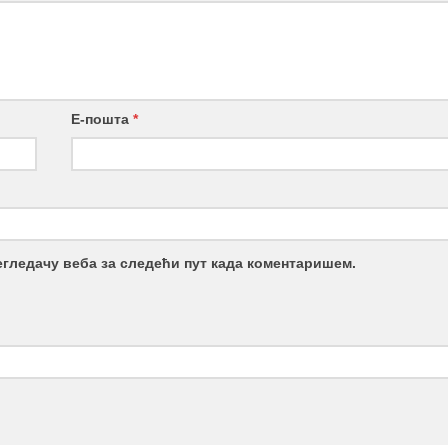
Е-пошта
*
регледачу веба за следећи пут када коментаришем.