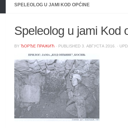
SPELEOLOG U JAMI KOD OPĆINE
Speleolog u jami Kod 
BY
ЂОРЂЕ ПРАЖИЋ
· PUBLISHED
3. АВГУСТА 2016.
· UP