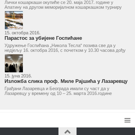
Маљковић Маљак“ у Апатину 20. маја 2017.
Лички кошаркаши окупиће се 20. маја 2017. године у
Апатину на другом меморијалном кошаркашком турниру
„Милан Маљковић Маљак“. Као и прошле године,
учествоваће екипе Госпића, Личког Осика, Плашког, као и
комбинована екипа кошаркаша из...
15. октобра 2016.
Парастос за убијене Госпићане
Удружење Госпићана „Никола Тесла“ позива све да у
недјељу 16. октобра 2016, с почетком у 10.30 часова дођу
у цркву Светог оца Николаја у Борчи (Улица Вука Караџића
1), гдје ће бити служен парастос за...
15. јуна 2016.
Изложба слика проф. Миле Рајшића у Лазаревцу
Грађани Лазаревца и Београда имали су част да у
Лазаревцу у времену од 10 – 25. марта 2016.године
присуствују ретроспективној изложби радова ликовног
умјетника и ликовног падагога проф. Миле Рајшића,
пригодом његове јубиларне шездесете...