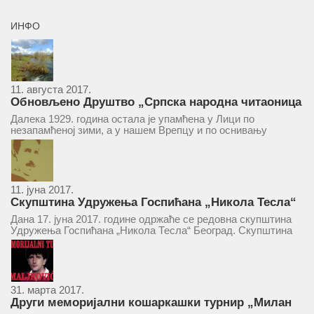
ИНФО
11. августа 2017.
Обновљено Друштво „Српска народна читаоница
и књижница“ у Врепцу
Далека 1929. година остала је упамћена у Лици по
незапамћеној зими, а у нашем Врепцу и по оснивању
Друштва „Српска народна читаоница и књижница у
Врепцу“. Потакнути потребом за културним и духовним
уздизањем група...
11. јуна 2017.
Скупштина Удружења Госпићана „Никола Тесла“
у суботу 17. јуна 2017.
Дана 17. јуна 2017. године одржаће се редовна скупштина
Удружења Госпићана „Никола Тесла“ Београд. Скупштина
ће се одржати у простору ресторана „Тесла“, Савски трг бр.
9 Београд, у 11 часова. За Скупштину је предложен...
31. марта 2017.
Други меморијални кошаркашки турнир „Милан