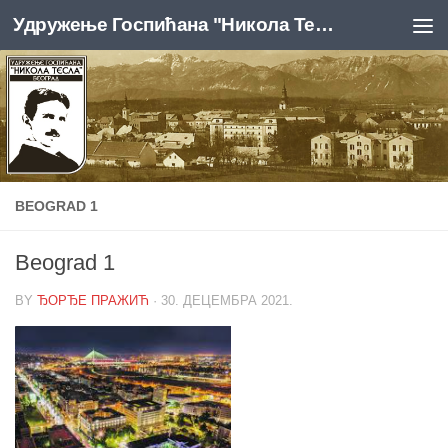
Удружење Госпићана "Никола Тесла", Београд
Skip to content
BEOGRAD 1
Beograd 1
BY
ЂОРЂЕ ПРАЖИЋ
·
30. ДЕЦЕМБРА 2021.