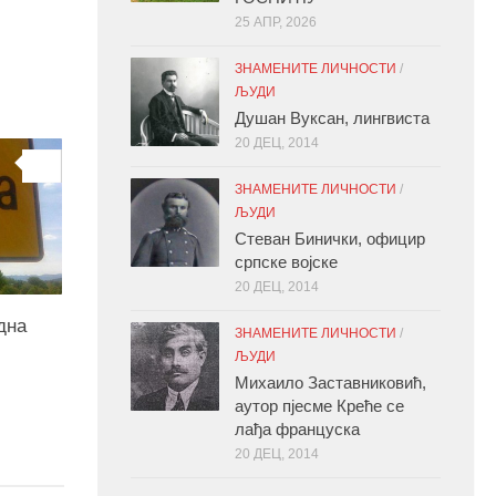
25 АПР, 2026
ЗНАМЕНИТЕ ЛИЧНОСТИ
/
ЉУДИ
Душан Вуксан, лингвиста
20 ДЕЦ, 2014
0
ЗНАМЕНИТЕ ЛИЧНОСТИ
/
ЉУДИ
Стеван Бинички, официр
српске војске
20 ДЕЦ, 2014
дна
ЗНАМЕНИТЕ ЛИЧНОСТИ
/
ЉУДИ
Михаило Заставниковић,
аутор пјесме Креће се
лађа француска
20 ДЕЦ, 2014