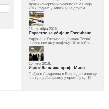
турнир „Милан Маљковић
Лички кошаркаши окупиће се 20. маја
Маљак“ у Апатину 20. маја 2017.
2017. године у Апатину на другом
меморијалном кошаркашком турниру
„Милан Маљковић Маљак“. Као и
прошле године, учествоваће екипе
Госпића, Личког Осика, Плашког, као и
комбинована екипа кошаркаша из...
15. октобра 2016.
Парастос за убијене Госпићане
Удружење Госпићана „Никола Тесла“
позива све да у недјељу 16. октобра
2016, с почетком у 10.30 часова дођу
у цркву Светог оца Николаја у Борчи
(Улица Вука Караџића 1), гдје ће бити
служен парастос за...
15. јуна 2016.
Изложба слика проф. Миле
Рајшића у Лазаревцу
Грађани Лазаревца и Београда имали су
част да у Лазаревцу у времену од 10 –
25. марта 2016.године присуствују
ретроспективној изложби радова
ликовног умјетника и ликовног падагога
проф. Миле Рајшића, пригодом његове
јубиларне шездесете...