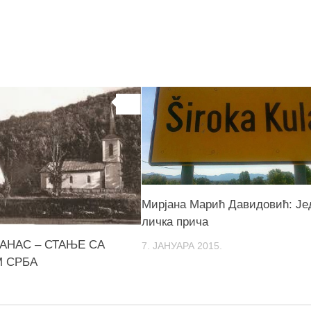
0
Мирјана Марић Давидовић: Је
личка прича
АНАС – СТАЊЕ СА
7. ЈАНУАРА 2015.
 СРБА
.