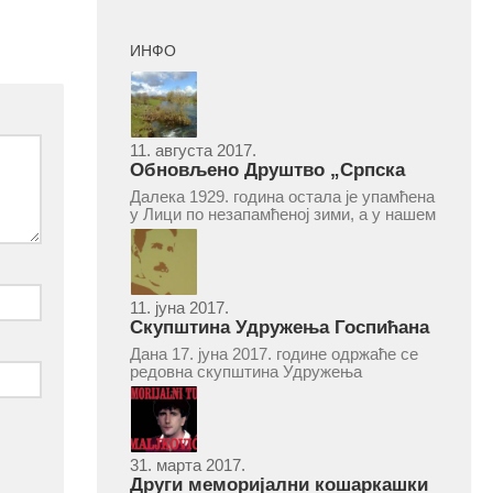
ИНФО
11. августа 2017.
Обновљено Друштво „Српска
народна читаоница и књижница“
Далека 1929. година остала је упамћена
у Врепцу
у Лици по незапамћеној зими, а у нашем
Врепцу и по оснивању Друштва „Српска
народна читаоница и књижница у
Врепцу“. Потакнути потребом за
културним и духовним уздизањем
група...
11. јуна 2017.
Скупштина Удружења Госпићана
„Никола Тесла“ у суботу 17. јуна
Дана 17. јуна 2017. године одржаће се
2017.
редовна скупштина Удружења
Госпићана „Никола Тесла“ Београд.
Скупштина ће се одржати у простору
ресторана „Тесла“, Савски трг бр. 9
Београд, у 11 часова. За Скупштину је
предложен...
31. марта 2017.
Други меморијални кошаркашки