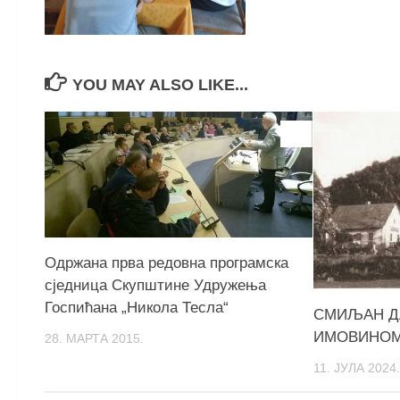
YOU MAY ALSO LIKE...
0
Одржана прва редовна програмска
сједница Скупштине Удружења
Госпићана „Никола Тесла“
СМИЉАН Д
ИМОВИНОМ
28. МАРТА 2015.
11. ЈУЛА 2024