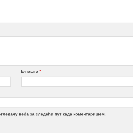
Е-пошта
*
регледачу веба за следећи пут када коментаришем.