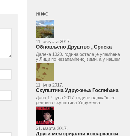
ИНФО
11. августа 2017.
Обновљено Друштво „Српска
народна читаоница и књижница“
Далека 1929. година остала је упамћена
у Врепцу
у Лици по незапамћеној зими, а у нашем
Врепцу и по оснивању Друштва „Српска
народна читаоница и књижница у
Врепцу“. Потакнути потребом за
културним и духовним уздизањем
група...
11. јуна 2017.
Скупштина Удружења Госпићана
„Никола Тесла“ у суботу 17. јуна
Дана 17. јуна 2017. године одржаће се
2017.
редовна скупштина Удружења
Госпићана „Никола Тесла“ Београд.
Скупштина ће се одржати у простору
ресторана „Тесла“, Савски трг бр. 9
Београд, у 11 часова. За Скупштину је
предложен...
31. марта 2017.
Други меморијални кошаркашки