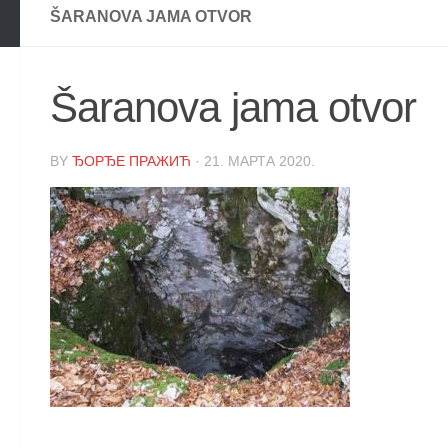
ŠARANOVA JAMA OTVOR
Šaranova jama otvor
BY
ЂОРЂЕ ПРАЖИЋ
·
21. МАРТА 2020.