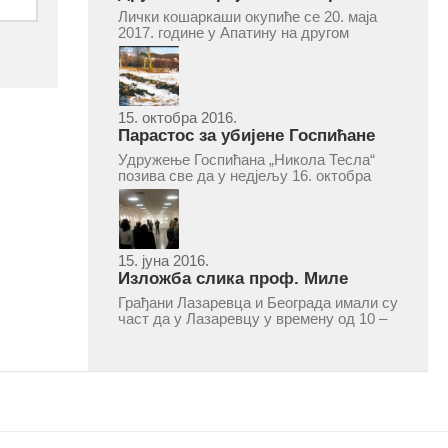
турнир „Милан Маљковић
Лички кошаркаши окупиће се 20. маја
Маљак“ у Апатину 20. маја 2017.
2017. године у Апатину на другом
меморијалном кошаркашком турниру
„Милан Маљковић Маљак“. Као и
прошле године, учествоваће екипе
Госпића, Личког Осика, Плашког, као и
комбинована екипа кошаркаша из...
15. октобра 2016.
Парастос за убијене Госпићане
Удружење Госпићана „Никола Тесла“
позива све да у недјељу 16. октобра
2016, с почетком у 10.30 часова дођу
у цркву Светог оца Николаја у Борчи
(Улица Вука Караџића 1), гдје ће бити
служен парастос за...
15. јуна 2016.
Изложба слика проф. Миле
Рајшића у Лазаревцу
Грађани Лазаревца и Београда имали су
част да у Лазаревцу у времену од 10 –
25. марта 2016.године присуствују
ретроспективној изложби радова
ликовног умјетника и ликовног падагога
проф. Миле Рајшића, пригодом његове
јубиларне шездесете...