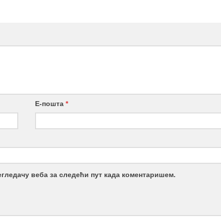
Е-пошта
*
регледачу веба за следећи пут када коментаришем.