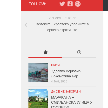
FOLLOW:
PREVIOUS STORY
Велебит – хрватско упориште а
српско стратиште
ПРИЧЕ
Здравко Војновић:
Локомотива Бар
4 ЈАН, 2015
ДА СЕ НЕ ЗАБОРАВИ
МАРАКАНА –
СМИЉАНСКА УЛИЦА У
ГОСПИЋУ