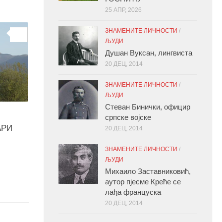
25 АПР, 2026
ЗНАМЕНИТЕ ЛИЧНОСТИ
/
0
ЉУДИ
Душан Вуксан, лингвиста
20 ДЕЦ, 2014
ЗНАМЕНИТЕ ЛИЧНОСТИ
/
ЉУДИ
Стеван Бинички, официр
српске војске
АРИ
20 ДЕЦ, 2014
ЗНАМЕНИТЕ ЛИЧНОСТИ
/
ЉУДИ
Михаило Заставниковић,
аутор пјесме Креће се
лађа француска
20 ДЕЦ, 2014