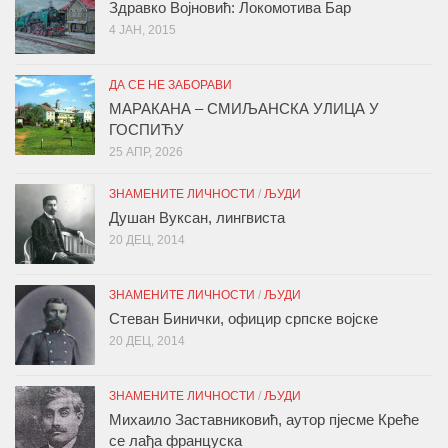
Здравко Војновић: Локомотива Бар
4 ЈАН, 2015
ДА СЕ НЕ ЗАБОРАВИ
МАРАКАНА – СМИЉАНСКА УЛИЦА У
ГОСПИЋУ
25 АПР, 2026
ЗНАМЕНИТЕ ЛИЧНОСТИ
/
ЉУДИ
Душан Вуксан, лингвиста
20 ДЕЦ, 2014
ЗНАМЕНИТЕ ЛИЧНОСТИ
/
ЉУДИ
Стеван Бинички, официр српске војске
20 ДЕЦ, 2014
ЗНАМЕНИТЕ ЛИЧНОСТИ
/
ЉУДИ
Михаило Заставниковић, аутор пјесме Креће
се лађа француска