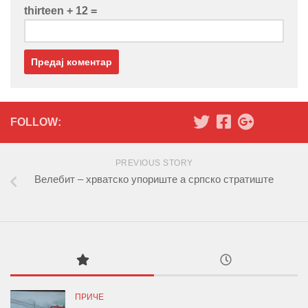
thirteen + 12 =
FOLLOW:
PREVIOUS STORY
Велебит – хрватско упориште а српско стратиште
ПРИЧЕ