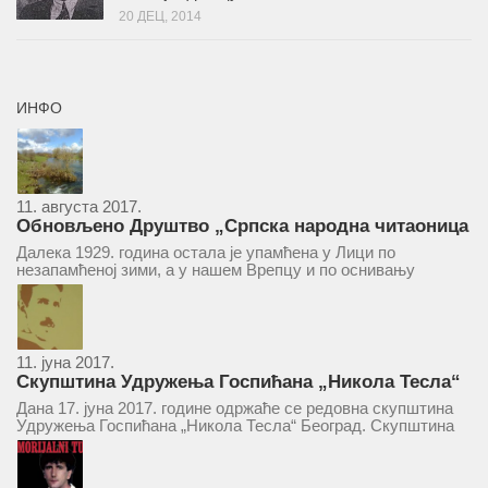
20 ДЕЦ, 2014
ИНФО
11. августа 2017.
Обновљено Друштво „Српска народна читаоница
и књижница“ у Врепцу
Далека 1929. година остала је упамћена у Лици по
незапамћеној зими, а у нашем Врепцу и по оснивању
Друштва „Српска народна читаоница и књижница у
Врепцу“. Потакнути потребом за културним и духовним
уздизањем група...
11. јуна 2017.
Скупштина Удружења Госпићана „Никола Тесла“
у суботу 17. јуна 2017.
Дана 17. јуна 2017. године одржаће се редовна скупштина
Удружења Госпићана „Никола Тесла“ Београд. Скупштина
ће се одржати у простору ресторана „Тесла“, Савски трг бр.
9 Београд, у 11 часова. За Скупштину је предложен...