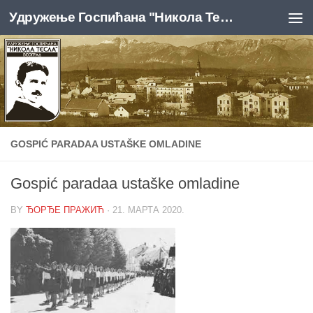
Удружење Госпићана "Никола Тесла", Београд
Skip to content
GOSPIĆ PARADAA USTAŠKE OMLADINE
Gospić paradaa ustaške omladine
BY
ЂОРЂЕ ПРАЖИЋ
·
21. МАРТА 2020.