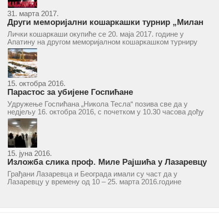
31. марта 2017.
Други меморијални кошаркашки турнир „Милан
Маљковић Маљак“ у Апатину 20. маја 2017.
Лички кошаркаши окупиће се 20. маја 2017. године у
Апатину на другом меморијалном кошаркашком турниру
„Милан Маљковић Маљак“. Као и прошле године,
учествоваће екипе Госпића, Личког Осика, Плашког, као и
комбинована екипа кошаркаша из...
15. октобра 2016.
Парастос за убијене Госпићане
Удружење Госпићана „Никола Тесла“ позива све да у
недјељу 16. октобра 2016, с почетком у 10.30 часова дођу
у цркву Светог оца Николаја у Борчи (Улица Вука Караџића
1), гдје ће бити служен парастос за...
15. јуна 2016.
Изложба слика проф. Миле Рајшића у Лазаревцу
Грађани Лазаревца и Београда имали су част да у
Лазаревцу у времену од 10 – 25. марта 2016.године
присуствују ретроспективној изложби радова ликовног
умјетника и ликовног падагога проф. Миле Рајшића,
пригодом његове јубиларне шездесете...