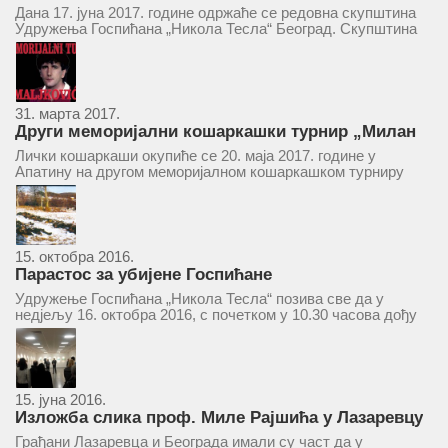
у суботу 17. јуна 2017.
Дана 17. јуна 2017. године одржаће се редовна скупштина
Удружења Госпићана „Никола Тесла“ Београд. Скупштина
ће се одржати у простору ресторана „Тесла“, Савски трг бр.
9 Београд, у 11 часова. За Скупштину је предложен...
31. марта 2017.
Други меморијални кошаркашки турнир „Милан
Маљковић Маљак“ у Апатину 20. маја 2017.
Лички кошаркаши окупиће се 20. маја 2017. године у
Апатину на другом меморијалном кошаркашком турниру
„Милан Маљковић Маљак“. Као и прошле године,
учествоваће екипе Госпића, Личког Осика, Плашког, као и
комбинована екипа кошаркаша из...
15. октобра 2016.
Парастос за убијене Госпићане
Удружење Госпићана „Никола Тесла“ позива све да у
недјељу 16. октобра 2016, с почетком у 10.30 часова дођу
у цркву Светог оца Николаја у Борчи (Улица Вука Караџића
1), гдје ће бити служен парастос за...
15. јуна 2016.
Изложба слика проф. Миле Рајшића у Лазаревцу
Грађани Лазаревца и Београда имали су част да у