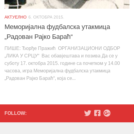
АКТУЕЛНО
6. ОКТОБРА 2015.
Меморијална фудбалска утакмица
„Радован Рајко Бараћ“
ПИШЕ: Ђорђе Пражић ОРГАНИЗАЦИОНИ ОДБОР
„ЛИКА У СРЦУ“ Вас обавјештава и позива Да се у
суботу 17. октобра 2015. године са почетком у 14.00
часова, игра Меморијална фудбалска утакмица
„Радован Рајко Бараћ“, која се...
FOLLOW: