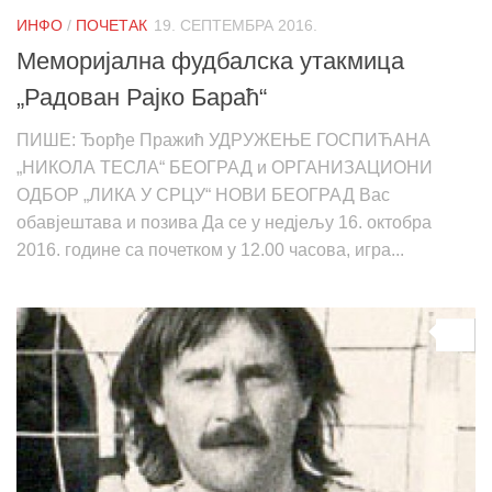
ИНФО
/
ПОЧЕТАК
19. СЕПТЕМБРА 2016.
Меморијална фудбалска утакмица
„Радован Рајко Бараћ“
ПИШЕ: Ђорђе Пражић УДРУЖЕЊЕ ГОСПИЋАНА
„НИКОЛА ТЕСЛА“ БЕОГРАД и ОРГАНИЗАЦИОНИ
ОДБОР „ЛИКА У СРЦУ“ НОВИ БЕОГРАД Вас
обавјештава и позива Да се у недјељу 16. октобра
2016. године са почетком у 12.00 часова, игра...
0