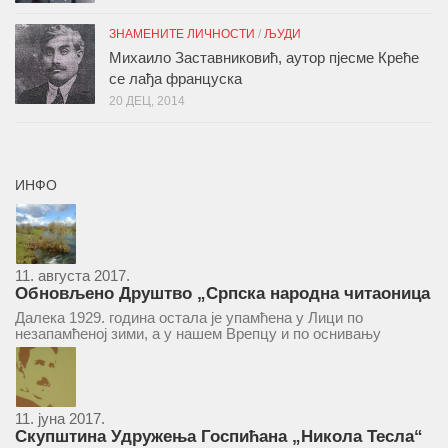
ЗНАМЕНИТЕ ЛИЧНОСТИ
/
ЉУДИ
Михаило Заставниковић, аутор пјесме Креће
се лађа француска
20 ДЕЦ, 2014
ИНФО
11. августа 2017.
Обновљено Друштво „Српска народна читаоница
и књижница“ у Врепцу
Далека 1929. година остала је упамћена у Лици по
незапамћеној зими, а у нашем Врепцу и по оснивању
Друштва „Српска народна читаоница и књижница у
Врепцу“. Потакнути потребом за културним и духовним
уздизањем група...
11. јуна 2017.
Скупштина Удружења Госпићана „Никола Тесла“