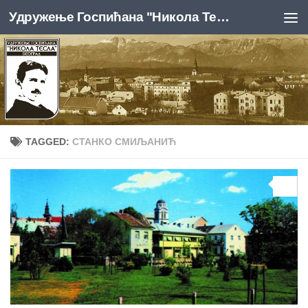
Удружење Госпићана "Никола Тесла", Београд
Skip to content
TAGGED:
СТАНКО СМИЉАНИЋ
0