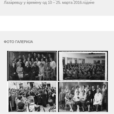
Лазаревцу у времену од 10 – 25. марта 2016.године
присуствују ретроспективној изложби радова ликовног
умјетника и ликовног падагога проф. Миле Рајшића,
пригодом његове јубиларне шездесете...
MORE
ФОТО ГАЛЕРИЈА