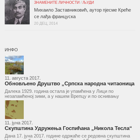
ЗНАМЕНИТЕ ЛИЧНОСТИ
/
ЉУДИ
Михаило Заставниковић, аутор пјесме Креће
се лађа француска
20 ДЕЦ, 2014
ИНФО
11. августа 2017.
Обновљено Друштво „Српска народна читаоница
и књижница“ у Врепцу
Далека 1929. година остала је упамћена у Лици по
незапамћеној зими, а у нашем Врепцу и по оснивању
Друштва „Српска народна читаоница и књижница у
Врепцу“. Потакнути потребом за културним и духовним
уздизањем група...
11. јуна 2017.
Скупштина Удружења Госпићана „Никола Тесла“
у суботу 17. јуна 2017.
Дана 17. јуна 2017. године одржаће се редовна скупштина