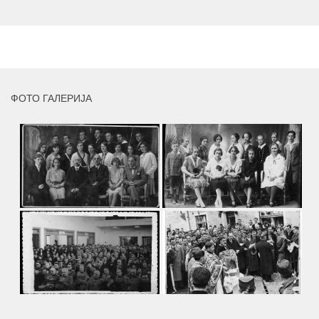
умјетника и ликовног падагога проф. Миле Рајшића,
пригодом његове јубиларне шездесете...
MORE
ФОТО ГАЛЕРИЈА