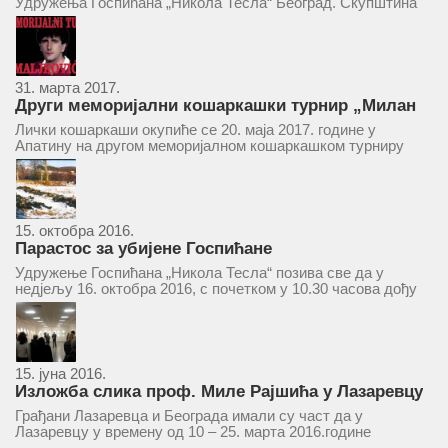
Удружења Госпићана „Никола Тесла“ Београд. Скупштина
ће се одржати у простору ресторана „Тесла“, Савски трг бр.
9 Београд, у 11 часова. За Скупштину је предложен...
31. марта 2017.
Други меморијални кошаркашки турнир „Милан
Маљковић Маљак“ у Апатину 20. маја 2017.
Лички кошаркаши окупиће се 20. маја 2017. године у
Апатину на другом меморијалном кошаркашком турниру
„Милан Маљковић Маљак“. Као и прошле године,
учествоваће екипе Госпића, Личког Осика, Плашког, као и
комбинована екипа кошаркаша из...
15. октобра 2016.
Парастос за убијене Госпићане
Удружење Госпићана „Никола Тесла“ позива све да у
недјељу 16. октобра 2016, с почетком у 10.30 часова дођу
у цркву Светог оца Николаја у Борчи (Улица Вука Караџића
1), гдје ће бити служен парастос за...
15. јуна 2016.
Изложба слика проф. Миле Рајшића у Лазаревцу
Грађани Лазаревца и Београда имали су част да у
Лазаревцу у времену од 10 – 25. марта 2016.године
присуствују ретроспективној изложби радова ликовног