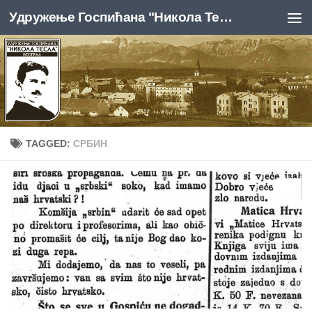
Удружење Госпићана "Никола Тесла", Београд
Skip to content
TAGGED:
СРБИН
0