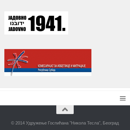
© 2014 Удружење Госпићана "Никола Тесла", Београд