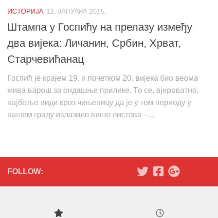
ИСТОРИЈА
12. ЈАНУАРА 2015.
Штампа у Госпићу на прелазу између
два вијека: Личанин, Србин, Хрват,
Старчевићанац
Госпић је крајем 19. и почетком 20. вијека био веома
жива варош за ондашње прилике. То се, вјероватно,
најбоље види кроз чињеницу да је у том периоду у
нашем граду излазило више листова –...
FOLLOW: