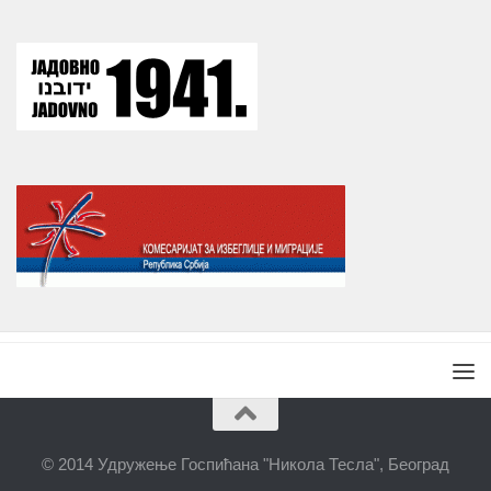
© 2014 Удружење Госпићана "Никола Тесла", Београд