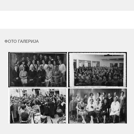
умјетника и ликовног падагога проф. Миле Рајшића,
пригодом његове јубиларне шездесете...
MORE
ФОТО ГАЛЕРИЈА