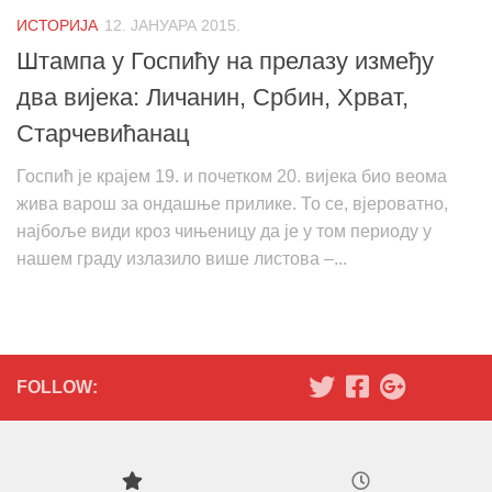
ИСТОРИЈА
12. ЈАНУАРА 2015.
Штампа у Госпићу на прелазу између
два вијека: Личанин, Србин, Хрват,
Старчевићанац
Госпић је крајем 19. и почетком 20. вијека био веома
жива варош за ондашње прилике. То се, вјероватно,
најбоље види кроз чињеницу да је у том периоду у
нашем граду излазило више листова –...
FOLLOW: