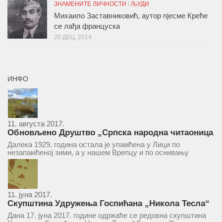
ЗНАМЕНИТЕ ЛИЧНОСТИ
/
ЉУДИ
Михаило Заставниковић, аутор пјесме Креће
се лађа француска
20 ДЕЦ, 2014
ИНФО
11. августа 2017.
Обновљено Друштво „Српска народна читаоница
и књижница“ у Врепцу
Далека 1929. година остала је упамћена у Лици по
незапамћеној зими, а у нашем Врепцу и по оснивању
Друштва „Српска народна читаоница и књижница у
Врепцу“. Потакнути потребом за културним и духовним
уздизањем група...
11. јуна 2017.
Скупштина Удружења Госпићана „Никола Тесла“
у суботу 17. јуна 2017.
Дана 17. јуна 2017. године одржаће се редовна скупштина