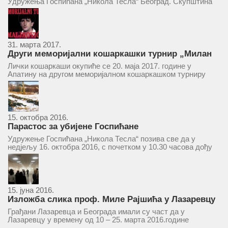
Удружења Госпићана „Никола Тесла“ Београд. Скупштина
ће се одржати у простору ресторана „Тесла“, Савски трг бр.
9 Београд, у 11 часова. За Скупштину је предложен...
31. марта 2017.
Други меморијални кошаркашки турнир „Милан
Маљковић Маљак“ у Апатину 20. маја 2017.
Лички кошаркаши окупиће се 20. маја 2017. године у
Апатину на другом меморијалном кошаркашком турниру
„Милан Маљковић Маљак“. Као и прошле године,
учествоваће екипе Госпића, Личког Осика, Плашког, као и
комбинована екипа кошаркаша из...
15. октобра 2016.
Парастос за убијене Госпићане
Удружење Госпићана „Никола Тесла“ позива све да у
недјељу 16. октобра 2016, с почетком у 10.30 часова дођу
у цркву Светог оца Николаја у Борчи (Улица Вука Караџића
1), гдје ће бити служен парастос за...
15. јуна 2016.
Изложба слика проф. Миле Рајшића у Лазаревцу
Грађани Лазаревца и Београда имали су част да у
Лазаревцу у времену од 10 – 25. марта 2016.године
присуствују ретроспективној изложби радова ликовног