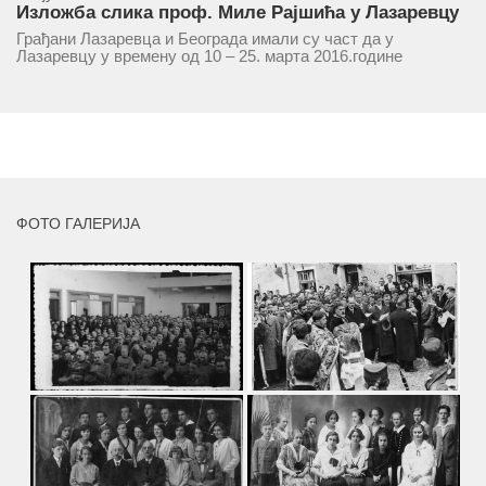
Изложба слика проф. Миле Рајшића у Лазаревцу
Грађани Лазаревца и Београда имали су част да у
Лазаревцу у времену од 10 – 25. марта 2016.године
присуствују ретроспективној изложби радова ликовног
умјетника и ликовног падагога проф. Миле Рајшића,
пригодом његове јубиларне шездесете...
MORE
ФОТО ГАЛЕРИЈА