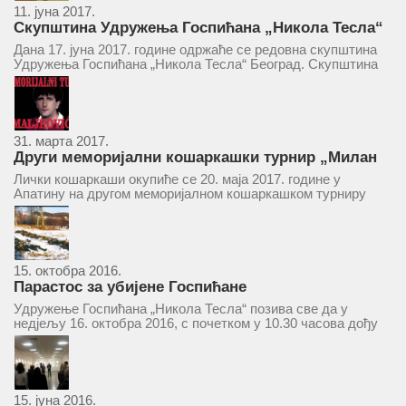
11. јуна 2017.
Скупштина Удружења Госпићана „Никола Тесла“
у суботу 17. јуна 2017.
Дана 17. јуна 2017. године одржаће се редовна скупштина
Удружења Госпићана „Никола Тесла“ Београд. Скупштина
ће се одржати у простору ресторана „Тесла“, Савски трг бр.
9 Београд, у 11 часова. За Скупштину је предложен...
31. марта 2017.
Други меморијални кошаркашки турнир „Милан
Маљковић Маљак“ у Апатину 20. маја 2017.
Лички кошаркаши окупиће се 20. маја 2017. године у
Апатину на другом меморијалном кошаркашком турниру
„Милан Маљковић Маљак“. Као и прошле године,
учествоваће екипе Госпића, Личког Осика, Плашког, као и
комбинована екипа кошаркаша из...
15. октобра 2016.
Парастос за убијене Госпићане
Удружење Госпићана „Никола Тесла“ позива све да у
недјељу 16. октобра 2016, с почетком у 10.30 часова дођу
у цркву Светог оца Николаја у Борчи (Улица Вука Караџића
1), гдје ће бити служен парастос за...
15. јуна 2016.