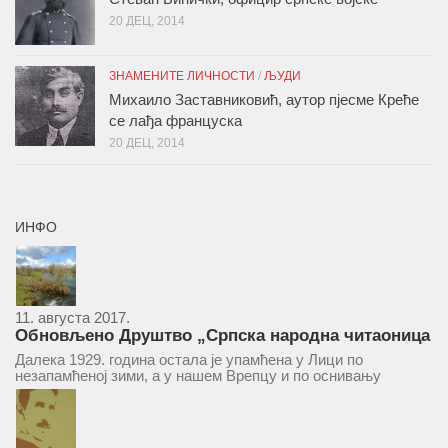
20 ДЕЦ, 2014
ЗНАМЕНИТЕ ЛИЧНОСТИ
/
ЉУДИ
Михаило Заставниковић, аутор пјесме Креће
се лађа француска
20 ДЕЦ, 2014
ИНФО
11. августа 2017.
Обновљено Друштво „Српска народна читаоница
и књижница“ у Врепцу
Далека 1929. година остала је упамћена у Лици по
незапамћеној зими, а у нашем Врепцу и по оснивању
Друштва „Српска народна читаоница и књижница у
Врепцу“. Потакнути потребом за културним и духовним
уздизањем група...