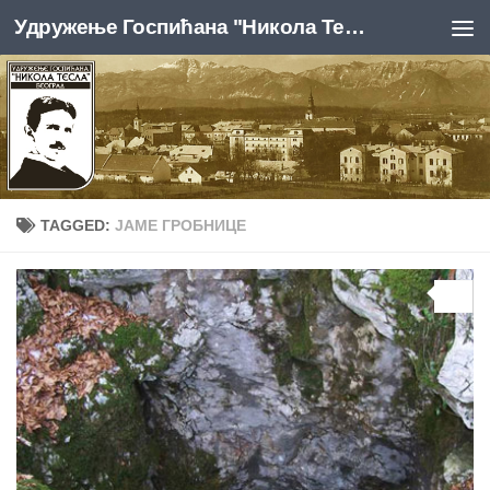
Удружење Госпићана "Никола Тесла", Београд
Skip to content
TAGGED:
ЈАМЕ ГРОБНИЦЕ
0