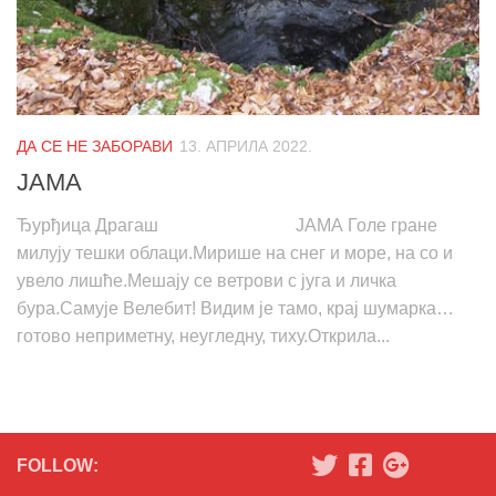
ДА СЕ НЕ ЗАБОРАВИ
13. АПРИЛА 2022.
ЈАМА
Ђурђица Драгаш ЈАМА Голе гране
милују тешки облаци.Мирише на снег и море, на со и
увело лишће.Мешају се ветрови с југа и личка
бура.Самује Велебит! Видим је тамо, крај шумарка…
готово неприметну, неугледну, тиху.Открила...
FOLLOW: