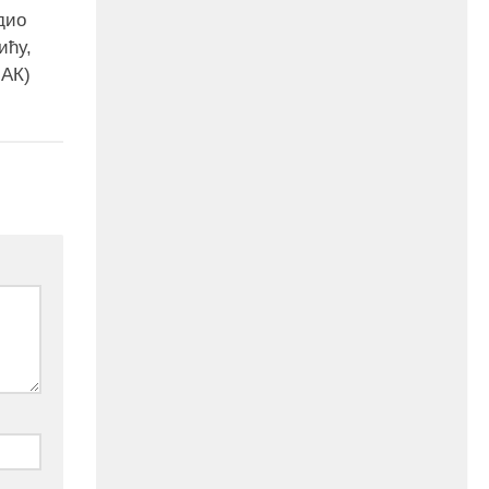
25. марта 2016.године присуствују
ретроспективној изложби радова
дио
ликовног умјетника и ликовног падагога
ићу,
проф. Миле Рајшића, пригодом његове
јубиларне шездесете...
АК)