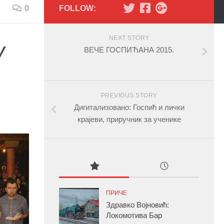
0
FOLLOW:
NEXT STORY
У
ВЕЧЕ ГОСПИЋАНА 2015.
PREVIOUS STORY
Дигитализовано: Госпић и лички
крајеви, приручник за ученике
ПРИЧЕ
Здравко Војновић:
Локомотива Бар