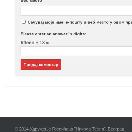
Веб место
Сачувај моје име, е-пошту и веб место у овом п
Please enter an answer in digits:
fifteen + 13 =
© 2014 Удружење Госпићана "Никола Тесла", Београд