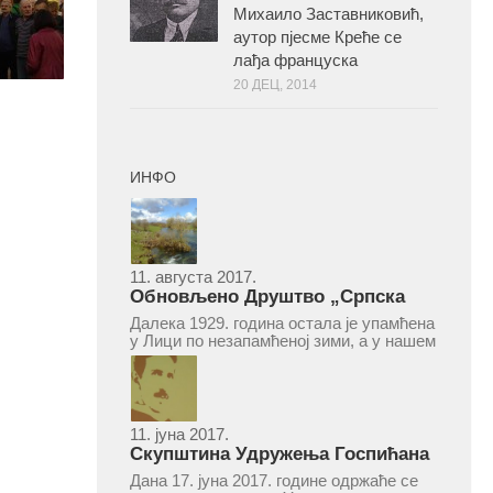
Михаило Заставниковић,
аутор пјесме Креће се
лађа француска
20 ДЕЦ, 2014
ИНФО
11. августа 2017.
Обновљено Друштво „Српска
народна читаоница и књижница“
Далека 1929. година остала је упамћена
у Врепцу
у Лици по незапамћеној зими, а у нашем
Врепцу и по оснивању Друштва „Српска
народна читаоница и књижница у
Врепцу“. Потакнути потребом за
културним и духовним уздизањем
група...
11. јуна 2017.
Скупштина Удружења Госпићана
„Никола Тесла“ у суботу 17. јуна
Дана 17. јуна 2017. године одржаће се