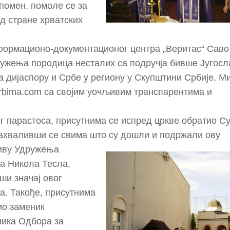
 помен, помоле се за
д стране хрватских
формационо-документационог центра „Веритас“ Саво
ужења породица несталих са подручја бивше Југосл
а дијаспору и Србе у региону у Скупштини Србије, М
rbima.com са својим уочљивим транспарентима и
г парастоса, присутнима се испред цркве обратио С
ахваливши се свима што су дошли и подржали ову
иву
Удружења
а Никола Тесла,
ши значај овог
. Такође, присутнима
ио заменик
ика Одбора за