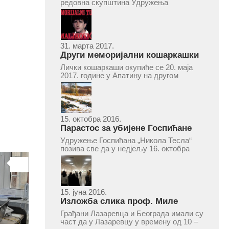
2017.
редовна скупштина Удружења
Госпићана „Никола Тесла“ Београд.
Скупштина ће се одржати у простору
ресторана „Тесла“, Савски трг бр. 9
Београд, у 11 часова. За Скупштину је
предложен...
31. марта 2017.
Други меморијални кошаркашки
турнир „Милан Маљковић
Лички кошаркаши окупиће се 20. маја
Маљак“ у Апатину 20. маја 2017.
2017. године у Апатину на другом
меморијалном кошаркашком турниру
„Милан Маљковић Маљак“. Као и
прошле године, учествоваће екипе
Госпића, Личког Осика, Плашког, као и
комбинована екипа кошаркаша из...
15. октобра 2016.
Парастос за убијене Госпићане
Удружење Госпићана „Никола Тесла“
позива све да у недјељу 16. октобра
2016, с почетком у 10.30 часова дођу
у цркву Светог оца Николаја у Борчи
0
(Улица Вука Караџића 1), гдје ће бити
служен парастос за...
15. јуна 2016.
Изложба слика проф. Миле
Рајшића у Лазаревцу
Грађани Лазаревца и Београда имали су
част да у Лазаревцу у времену од 10 –