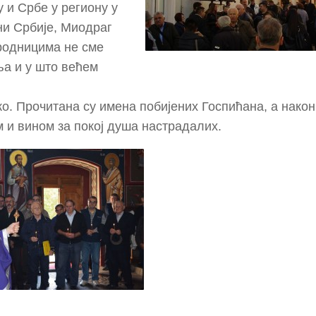
у и Србе у региону у
и Србије, Миодраг
родницима не сме
ња и у што већем
о. Прочитана су имена побијених Госпићана, а након
 и вином за покој душа настрадалих.