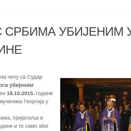
 СРБИМА УБИЈЕНИМ 
ДИНЕ
на челу са Судар
оса убијеним
жен
18.10.2015.
године
мученика Георгија у
ника, пријатеља и
дине и то само због