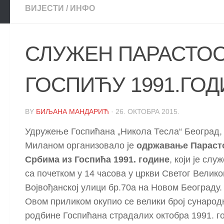
ВИЈЕСТИ
/
ИНФО
СЛУЖЕН ПАРАСТОС
ГОСПИЋУ 1991.ГО
BY
БИЉАНА МАНДАРИЋ
·
26. ОКТОБРА 2015.
Удружење Госпићана „Никола Тесла“ Београд, 
Миланом организовало је
одржавање Параст
Србима из Госпића 1991. године
, који је слу
са почетком у 14 часова у цркви Светог Велико
Војвођанској улици бр.70а на Новом Београду.
Овом приликом окупио се велики број сународ
родбине Госпићана страдалих октобра 1991. го