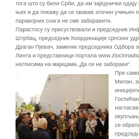
тога што су били Срби, да им заједнички одају
њих и да покажу да се овакав злочин учињен о
паравојних снага не сме заборавити.
Парастосу су присуствовали и председник Ин
Штрбац, председник Координације српских удр
Драган Пјевач, заменик председника Одбора з
Линта и представници портала www.zlocinnads
натписима на мајицама „Да се не заборави“.
Пре само
Милан, з
иницијат
Госпићан
нагласив
окупљања
се обрат
председн