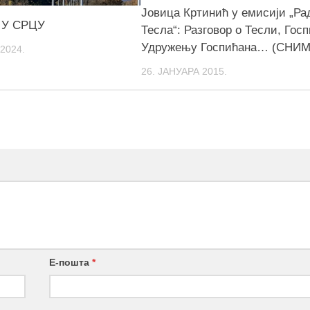
Јовица Кртинић у емисији „Ра
 У СРЦУ
Тесла“: Разговор о Тесли, Госп
Удружењу Госпићана… (СНИМ
2024.
26. ЈАНУАРА 2015.
Е-пошта
*