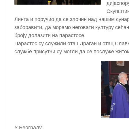
дијаспор
Скупштин
Линта и поручио да се злочин над нашим суна
заборавити, да морамо неговати културу сећа
броју долазити на парастосе.
Парастос су служили отац Драган и отац Славк
службе присутни су могли да се послуже житом
У Београду,