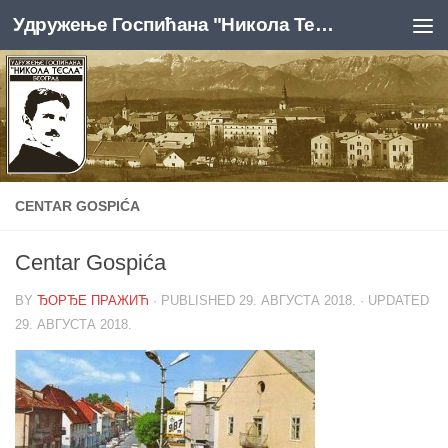
Удружење Госпићана "Никола Тесла", Београд
Skip to content
CENTAR GOSPIĆA
Centar Gospića
BY
ЂОРЂЕ ПРАЖИЋ
· PUBLISHED
29. АВГУСТА 2018.
· UPDATED
29. АВГУСТА 2018.