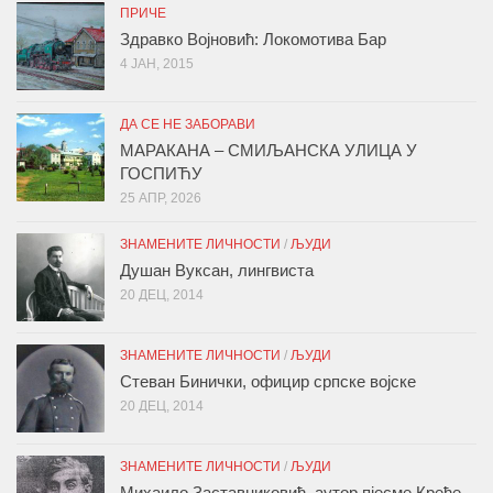
ПРИЧЕ
Здравко Војновић: Локомотива Бар
4 ЈАН, 2015
ДА СЕ НЕ ЗАБОРАВИ
МАРАКАНА – СМИЉАНСКА УЛИЦА У
ГОСПИЋУ
25 АПР, 2026
ЗНАМЕНИТЕ ЛИЧНОСТИ
/
ЉУДИ
Душан Вуксан, лингвиста
20 ДЕЦ, 2014
ЗНАМЕНИТЕ ЛИЧНОСТИ
/
ЉУДИ
Стеван Бинички, официр српске војске
20 ДЕЦ, 2014
ЗНАМЕНИТЕ ЛИЧНОСТИ
/
ЉУДИ
Михаило Заставниковић, аутор пјесме Креће