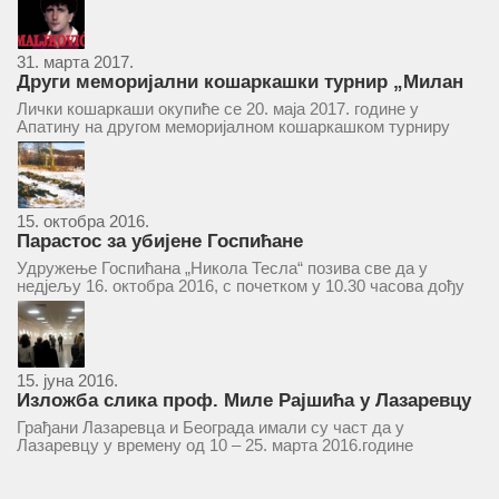
9 Београд, у 11 часова. За Скупштину је предложен...
31. марта 2017.
Други меморијални кошаркашки турнир „Милан
Маљковић Маљак“ у Апатину 20. маја 2017.
Лички кошаркаши окупиће се 20. маја 2017. године у
Апатину на другом меморијалном кошаркашком турниру
„Милан Маљковић Маљак“. Као и прошле године,
учествоваће екипе Госпића, Личког Осика, Плашког, као и
комбинована екипа кошаркаша из...
15. октобра 2016.
Парастос за убијене Госпићане
Удружење Госпићана „Никола Тесла“ позива све да у
недјељу 16. октобра 2016, с почетком у 10.30 часова дођу
у цркву Светог оца Николаја у Борчи (Улица Вука Караџића
1), гдје ће бити служен парастос за...
15. јуна 2016.
Изложба слика проф. Миле Рајшића у Лазаревцу
Грађани Лазаревца и Београда имали су част да у
Лазаревцу у времену од 10 – 25. марта 2016.године
присуствују ретроспективној изложби радова ликовног
умјетника и ликовног падагога проф. Миле Рајшића,
пригодом његове јубиларне шездесете...