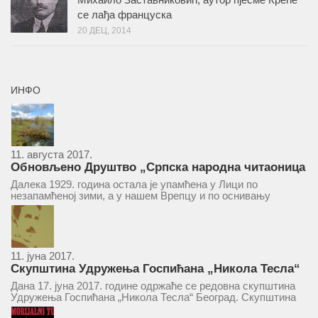
се лађа француска
20 ДЕЦ, 2014
ИНФО
11. августа 2017.
Обновљено Друштво „Српска народна читаоница
и књижница“ у Врепцу
Далека 1929. година остала је упамћена у Лици по
незапамћеној зими, а у нашем Врепцу и по оснивању
Друштва „Српска народна читаоница и књижница у
Врепцу“. Потакнути потребом за културним и духовним
уздизањем група...
11. јуна 2017.
Скупштина Удружења Госпићана „Никола Тесла“
у суботу 17. јуна 2017.
Дана 17. јуна 2017. године одржаће се редовна скупштина
Удружења Госпићана „Никола Тесла“ Београд. Скупштина
ће се одржати у простору ресторана „Тесла“, Савски трг бр.