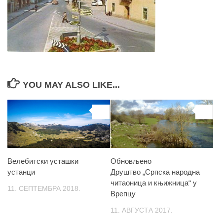
YOU MAY ALSO LIKE...
0
0
Велебитски усташки
Обновљено
устанци
Друштво „Српска народна
читаоница и књижница“ у
11. СЕПТЕМБРА 2018.
Врепцу
11. АВГУСТА 2017.