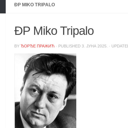
ĐP MIKO TRIPALO
ĐP Miko Tripalo
BY
ЂОРЂЕ ПРАЖИЋ
· PUBLISHED
3. ЈУНА 2025.
· UPDAT