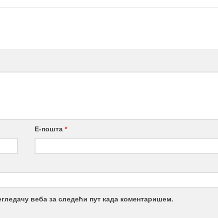
Е-пошта
*
регледачу веба за следећи пут када коментаришем.