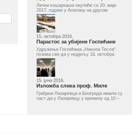
турнир „Милан Маљковић
Лички кошаркаши окупиће се 20. маја
Маљак“ у Апатину 20. маја 2017.
2017. године у Апатину на другом
меморијалном кошаркашком турниру
„Милан Маљковић Маљак“. Као и
прошле године, учествоваће екипе
Госпића, Личког Осика, Плашког, као и
комбинована екипа кошаркаша из...
15. октобра 2016.
Парастос за убијене Госпићане
Удружење Госпићана „Никола Тесла“
позива све да у недјељу 16. октобра
2016, с почетком у 10.30 часова дођу
у цркву Светог оца Николаја у Борчи
(Улица Вука Караџића 1), гдје ће бити
служен парастос за...
15. јуна 2016.
Изложба слика проф. Миле
Рајшића у Лазаревцу
Грађани Лазаревца и Београда имали су
част да у Лазаревцу у времену од 10 –
25. марта 2016.године присуствују
ретроспективној изложби радова
ликовног умјетника и ликовног падагога
проф. Миле Рајшића, пригодом његове
јубиларне шездесете...