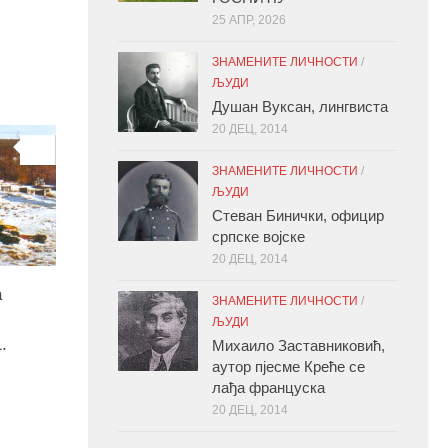
25 АПР, 2026
ЗНАМЕНИТЕ ЛИЧНОСТИ
/
ЉУДИ
Душан Вуксан, лингвиста
20 ДЕЦ, 2014
0
ЗНАМЕНИТЕ ЛИЧНОСТИ
/
ЉУДИ
Стеван Бинички, официр
српске војске
20 ДЕЦ, 2014
а
ЗНАМЕНИТЕ ЛИЧНОСТИ
/
ЉУДИ
.
Михаило Заставниковић,
аутор пјесме Креће се
лађа француска
20 ДЕЦ, 2014