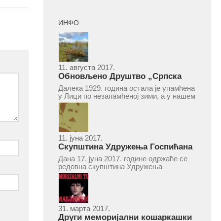
ИНФО
11. августа 2017.
Обновљено Друштво „Српска
народна читаоница и књижница“
Далека 1929. година остала је упамћена
у Врепцу
у Лици по незапамћеној зими, а у нашем
Врепцу и по оснивању Друштва „Српска
народна читаоница и књижница у
Врепцу“. Потакнути потребом за
културним и духовним уздизањем
група...
11. јуна 2017.
Скупштина Удружења Госпићана
„Никола Тесла“ у суботу 17. јуна
Дана 17. јуна 2017. године одржаће се
2017.
редовна скупштина Удружења
Госпићана „Никола Тесла“ Београд.
Скупштина ће се одржати у простору
ресторана „Тесла“, Савски трг бр. 9
Београд, у 11 часова. За Скупштину је
предложен...
31. марта 2017.
Други меморијални кошаркашки