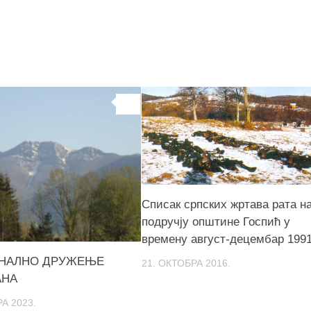
0
Списак српских жртава рата н
подручју општине Госпић у
времену август-децембар 1991
НАЛНО ДРУЖЕЊЕ
21. ОКТОБРА 2016.
АНА
А 2023.