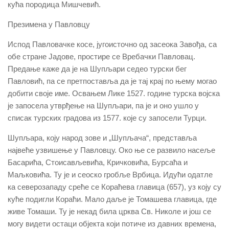
кућа породица Мишчевић.
Презимена у Павловцу
Испод Павловачке косе, југоисточно од засеока Завођа, са
обе стране Јадове, простире се Вребачки Павловац.
Предање каже да је на Шупљари седео турски бег
Павловић, па се претпоставља да је тај крај по њему могао
добити своје име. Освањем Лике 1527. године турска војска
је запосела утврђење на Шупљари, па је и оно ушло у
списак турских градова из 1577. које су запосели Турци.
Шупљара, коју народ зове и „Шупљача“, представља
највеће узвишење у Павловцу. Око ње се развило насеље
Басарића, Стоисављевића, Кричковића, Бурсаћа и
Маљковића. Ту је и сеоско гробље Врбица. Идући одатле
ка северозападу среће се Кораћева главица (657), уз коју су
куће подигли Кораћи. Мало даље је Томашева главица, где
живе Томаши. Ту је некад била црква Св. Николе и још се
могу видети остаци објекта који потиче из давних времена,