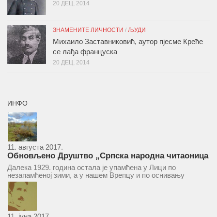
20 ДЕЦ, 2014
ЗНАМЕНИТЕ ЛИЧНОСТИ
/
ЉУДИ
Михаило Заставниковић, аутор пјесме Креће
се лађа француска
20 ДЕЦ, 2014
ИНФО
11. августа 2017.
Обновљено Друштво „Српска народна читаоница
и књижница“ у Врепцу
Далека 1929. година остала је упамћена у Лици по
незапамћеној зими, а у нашем Врепцу и по оснивању
Друштва „Српска народна читаоница и књижница у
Врепцу“. Потакнути потребом за културним и духовним
уздизањем група...
11. јуна 2017.