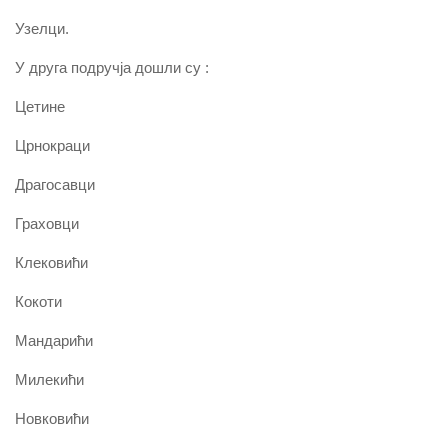
Узелци.
У друга подручја дошли су :
Цетине
Црнокраци
Драгосавци
Граховци
Клековићи
Кокоти
Мандарићи
Милекићи
Новковићи