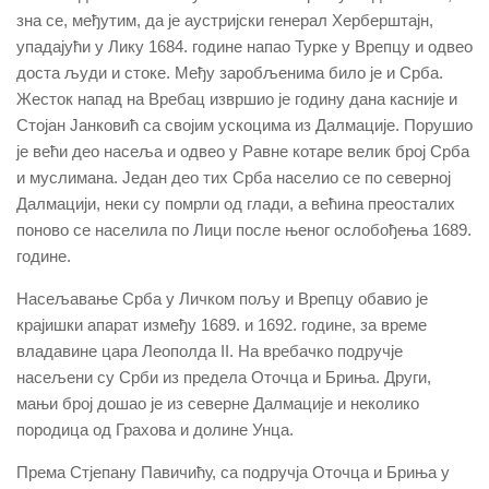
зна се, међутим, да је аустријски генерал Херберштајн,
упадајући у Лику 1684. године напао Турке у Врепцу и одвео
доста људи и стоке. Међу заробљенима било је и Срба.
Жесток напад на Вребац извршио је годину дана касније и
Стојан Јанковић са својим ускоцима из Далмације. Порушио
је већи део насеља и одвео у Равне котаре велик број Срба
и муслимана. Један део тих Срба населио се по северној
Далмацији, неки су помрли од глади, а већина преосталих
поново се населила по Лици после њеног ослобођења 1689.
године.
Насељавање Срба у Личком пољу и Врепцу обавио је
крајишки апарат између 1689. и 1692. године, за време
владавине цара Леополда II. На вребачко подручје
насељени су Срби из предела Оточца и Бриња. Други,
мањи број дошао је из северне Далмације и неколико
породица од Грахова и долине Унца.
Према Стјепану Павичићу, са подручја Оточца и Бриња у