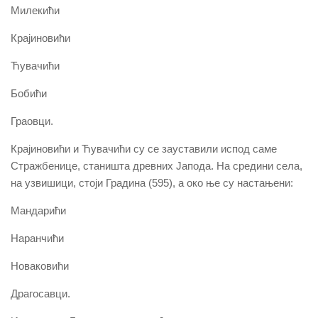
Милекићи
Крајиновићи
Ћувачићи
Бобићи
Граовци.
Крајиновићи и Ћувачићи су се зауставили испод саме
Стражбенице, станишта древних Јапода. На средини села,
на узвишици, стоји Градина (595), а око ње су настањени:
Мандарићи
Наранчићи
Новаковићи
Драгосавци.