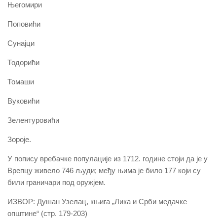
Његомири
Поповићи
Сунајци
Тодорићи
Томаши
Вуковићи
Зелентуровићи
Зороје.
У попису вребачке популације из 1712. године стоји да је у
Врепцу живело 746 људи; међу њима је било 177 који су
били граничари под оружјем.
ИЗВОР: Душан Узелац, књига „Лика и Срби медачке
општине“ (стр. 179-203)