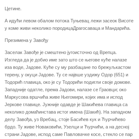
Цетине.
А идући левом обалом потока Туњевац лежи засеок Висоте
у коме живи неколико породицаДрагосаваца и Мандарића.
Презимена у Завођу
Заселак Завође је смештено југоисточно од Врепца.
Изгледа да је добио име зато што се његове куће налазе
иза воде, Јадове. Куће су му разбацане по брежуљкастом
терену, у окуци Јадове. Ту се највше уздижу Одор (651) и
Тодорић главица, око је су Тодорићи подигли своје домове.
Западније одатле, према Јадови, налазе се Граовци; око
Маркусова вршчића живе Његомири, којих има и испод
Јеркове главице. Јужније одавде је Шакићева главица са
неколико домаћинстава истог имена (Шакић). На западном
делу Завођа, уз Вребац, стоје Басићев кук и Ћурчићево
брдо. Ту живе Новаковићи, Узелци и Ћурчићи, а на десној
страни Јадове, испод саме Павловачке косе, стекло се пар