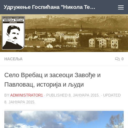
Удружење Госпићана "Никола Тесла", Београд
Skip to content
НАСЕЉА
0
Село Вребац и засеоци Завође и
Павловац, историја и људи
BY
ADMINISTRATOR1
· PUBLISHED
8. ЈАНУАРА 2015.
· UPDATED
8. ЈАНУАРА 2015.