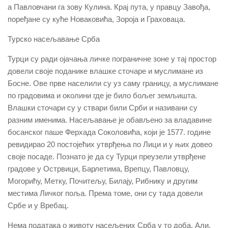
а Павловчани га зову Кулина. Крај пута, у правцу Завођа,
поређане су куће Новаковића, Зороја и Граховаца.
Турско насељавање Срба
Турци су ради ојачања личке пограничне зоне у тај простор
довели своје поданике влашке сточаре и муслимане из
Босне. Ове прве населили су уз саму границу, а муслимане
по градовима и околини где је било бољег земљишта.
Влашки сточари су у ствари били Срби и називани су
разним именима. Насељавање је обављено за владавине
босанског паше Ферхада Соколовића, који је 1577. године
ревидирао 20 постојећих утврђења по Лици и у њих довео
своје посаде. Познато је да су Турци преузели утврђене
градове у Острвици, Барлетима, Врепцу, Павловцу,
Могорићу, Метку, Почитељу, Билају, Рибнику и другим
местима Личког поља. Према томе, они су тада довели
Србе и у Вребац.
Нема података о животу насељених Срба у то доба. Али,