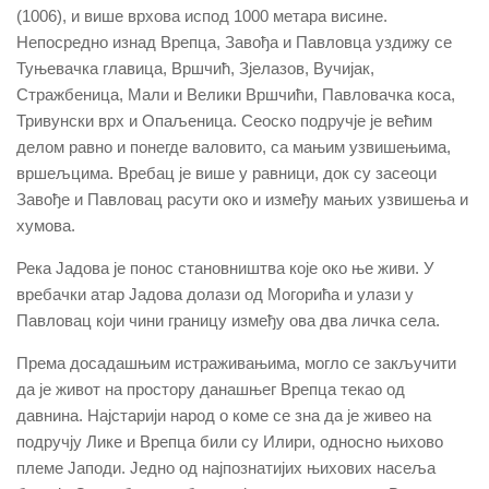
(1006), и више врхова испод 1000 метара висине.
Непосредно изнад Врепца, Завођа и Павловца уздижу се
Туњевачка главица, Вршчић, Зјелазов, Вучијак,
Стражбеница, Мали и Велики Вршчићи, Павловачка коса,
Тривунски врх и Опаљеница. Сеоско подручје је већим
делом равно и понегде валовито, са мањим узвишењима,
вршељцима. Вребац је више у равници, док су засеоци
Завође и Павловац расути око и између мањих узвишења и
хумова.
Река Јадова је понос становништва које око ње живи. У
вребачки атар Јадова долази од Могорића и улази у
Павловац који чини границу између ова два личка села.
Према досадашњим истраживањима, могло се закључити
да је живот на простору данашњег Врепца текао од
давнина. Најстарији народ о коме се зна да је живео на
подручју Лике и Врепца били су Илири, односно њихово
племе Јаподи. Једно од најпознатијих њихових насеља