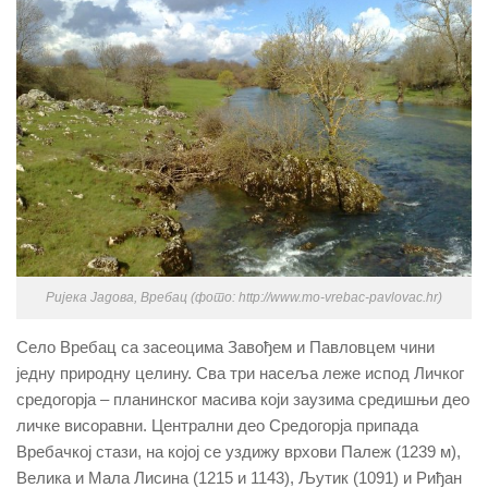
Ријека Јадова, Вребац (фото: http://www.mo-vrebac-pavlovac.hr)
Село Вребац са засеоцима Завођем и Павловцем чини
једну природну целину. Сва три насеља леже испод Личког
средогорја – планинског масива који заузима средишњи део
личке висоравни. Централни део Средогорја припада
Вребачкој стази, на којој се уздижу врхови Палеж (1239 м),
Велика и Мала Лисина (1215 и 1143), Љутик (1091) и Риђан