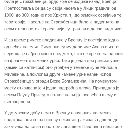
била је Стражбеница, брдо које се издиже изнад Врепца.
Претпоставља се да су своја насеља у Лици градили од
1000. до 300. године пре Христа, тј. до римских освајања те
територије. Насеље на Стражбеници било је подигнуто на
осам степенастих тераса, чији су трагови и данас видљиви.
И за време римске владавине у Врепцу је постојало једно
од већих насеља. Римљани су му дали име Ancus и из тог
периода је нађено много предмета, што се пре свега односи
на фрагменте камених урни. Тако је један део римске урне
(камен са натписом) био уграђен у темеље куће Милоша
Милекића, а поклопац друге камене урне нађен испод
Стражбенице у огради Боже Богдановића. На поменутом
месту откривена је и једна надгробна плоча. Припадала је
неком Паулу Приксу, а натпис на њој је посвећен њему и
његовој жени.
У дотурском добу нема о Врепцу сачуваних писмених
података, али се на основу неких истраживања дошло до
закључка да се на простору данашњег Павловца налазило