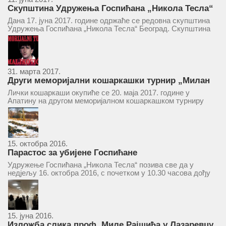
Скупштина Удружења Госпићана „Никола Тесла“
у суботу 17. јуна 2017.
Дана 17. јуна 2017. године одржаће се редовна скупштина
Удружења Госпићана „Никола Тесла“ Београд. Скупштина
ће се одржати у простору ресторана „Тесла“, Савски трг бр.
9 Београд, у 11 часова. За Скупштину је предложен...
31. марта 2017.
Други меморијални кошаркашки турнир „Милан
Маљковић Маљак“ у Апатину 20. маја 2017.
Лички кошаркаши окупиће се 20. маја 2017. године у
Апатину на другом меморијалном кошаркашком турниру
„Милан Маљковић Маљак“. Као и прошле године,
учествоваће екипе Госпића, Личког Осика, Плашког, као и
комбинована екипа кошаркаша из...
15. октобра 2016.
Парастос за убијене Госпићане
Удружење Госпићана „Никола Тесла“ позива све да у
недјељу 16. октобра 2016, с почетком у 10.30 часова дођу
у цркву Светог оца Николаја у Борчи (Улица Вука Караџића
1), гдје ће бити служен парастос за...
15. јуна 2016.
Изложба слика проф. Миле Рајшића у Лазаревцу