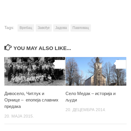
Tags:
Вребац
Завође
Јадова
Павловац
YOU MAY ALSO LIKE...
0
0
Дивосело, Читлук и
Село Медак – историја и
Орнице – епопеја славних
људи
предака
20. ДЕЦЕМБРА 2014.
20. МАЈА 2015.