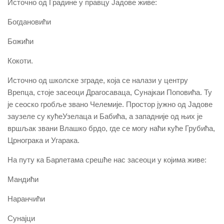
Источно од Градине у правцу Јадове живе:
Богдановићи
Божићи
Кокоти.
Источно од школске зграде, која се налази у центру
Врепца, стоје засеоци Драгосаваца, Сунајкаи Поповића. Ту
је сеоско гробље звано Челемије. Простор јужно од Јадове
заузеле су кућеУзелаца и Бабића, а западније од њих је
вршљак звани Влашко брдо, где се могу наћи куће Грубића,
Црнограка и Угарака.
На путу ка Барлетама срешће нас засеоци у којима живе:
Мандићи
Наранчићи
Сунајци