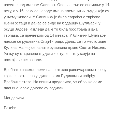
насеље под именом Сливник. Ово насеље се спомиње у 14.
веку, а у 16. веку се наводе имена племенитих људи који су
у њему живели. У Сливнику је била саграђена тврђава.
Њени остаци и данас се виде на брдашцу Шупљари, у
окуци Јадове. Изгледа да је то била пространа и јака
тврђава, са пречником од 14 метара. У близини Шупљаре
налазе се рушевина Спајић-града. Данас се то место зове
Кулина. На њој се налазе рушевине цркве Светог Николе.
Уз њу су откривени људски костури, што указује на
постојање некрополе.
Вребачко насеље лежи на претежно равничарском терену
који се постепено уздиже према Рудинама и побрђу
Вребачке стезе. На вишим пределима, уз обронке саме
планине, своје домове су подигли:
Мандарићи
Ракићи