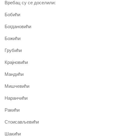
Вребац су се доселили:
Бобићи
Богдановићи
Божићи
Грубићи
Крајновићи
Мандићи
Мишчевићи
Наранчићи
Ракићи
Стоисављевићи
Шакићи