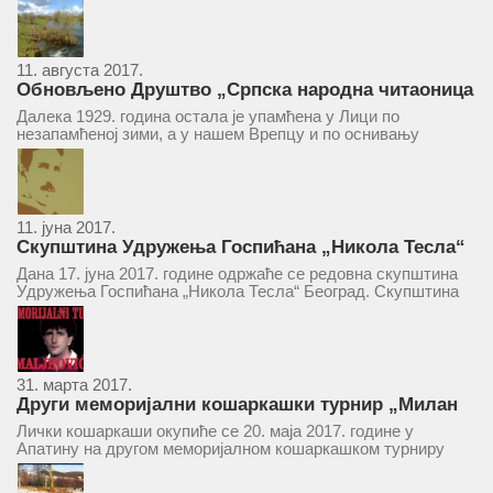
11. августа 2017.
Обновљено Друштво „Српска народна читаоница
и књижница“ у Врепцу
Далека 1929. година остала је упамћена у Лици по
незапамћеној зими, а у нашем Врепцу и по оснивању
Друштва „Српска народна читаоница и књижница у
Врепцу“. Потакнути потребом за културним и духовним
уздизањем група...
11. јуна 2017.
Скупштина Удружења Госпићана „Никола Тесла“
у суботу 17. јуна 2017.
Дана 17. јуна 2017. године одржаће се редовна скупштина
Удружења Госпићана „Никола Тесла“ Београд. Скупштина
ће се одржати у простору ресторана „Тесла“, Савски трг бр.
9 Београд, у 11 часова. За Скупштину је предложен...
31. марта 2017.
Други меморијални кошаркашки турнир „Милан
Маљковић Маљак“ у Апатину 20. маја 2017.
Лички кошаркаши окупиће се 20. маја 2017. године у
Апатину на другом меморијалном кошаркашком турниру
„Милан Маљковић Маљак“. Као и прошле године,
учествоваће екипе Госпића, Личког Осика, Плашког, као и