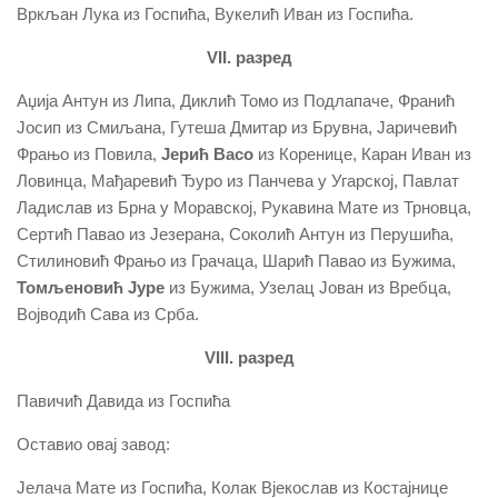
Вркљан Лука из Госпића, Вукелић Иван из Госпића.
VII. разред
Аџија Антун из Липа, Диклић Томо из Подлапаче, Франић
Јосип из Смиљана, Гутеша Дмитар из Брувна, Јаричевић
Фрањо из Повила,
Јерић Васо
из Коренице, Каран Иван из
Ловинца, Мађаревић Ђуро из Панчева у Угарској, Павлат
Ладислав из Брна у Моравској, Рукавина Мате из Трновца,
Сертић Павао из Језерана, Соколић Антун из Перушића,
Стилиновић Фрањо из Грачаца, Шарић Павао из Бужима,
Томљеновић Јуре
из Бужима, Узелац Јован из Вребца,
Војводић Сава из Срба.
VIII. разред
Павичић Давида из Госпића
Оставио овај завод:
Јелача Мате из Госпића, Колак Вјекослав из Костајнице