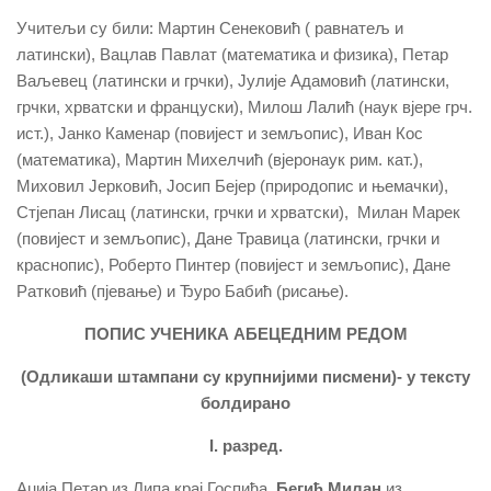
Учитељи су били: Мартин Сенековић ( равнатељ и
латински), Вацлав Павлат (математика и физика), Петар
Ваљевец (латински и грчки), Јулије Адамовић (латински,
грчки, хрватски и француски), Милош Лалић (наук вјере грч.
ист.), Јанко Каменар (повијест и земљопис), Иван Кос
(математика), Мартин Михелчић (вјеронаук рим. кат.),
Миховил Јерковић, Јосип Бејер (природопис и њемачки),
Стјепан Лисац (латински, грчки и хрватски), Милан Марек
(повијест и земљопис), Дане Травица (латински, грчки и
краснопис), Роберто Пинтер (повијест и земљопис), Дане
Ратковић (пјевање) и Ђуро Бабић (рисање).
ПОПИС УЧЕНИКА АБЕЦЕДНИМ РЕДОМ
(Одликаши штампани су крупнијими писмени)- у тексту
болдирано
I. разред.
Аџија Петар из Липа крај Госпића,
Бегић Милан
из