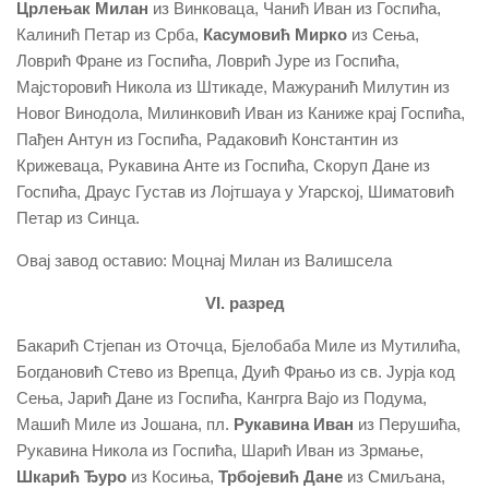
Црлењак Милан
из Винковаца, Чанић Иван из Госпића,
Калинић Петар из Срба,
Касумовић
Мирко
из Сења,
Ловрић Фране из Госпића, Ловрић Јуре из Госпића,
Мајсторовић Никола из Штикаде, Мажуранић Милутин из
Новог Винодола, Милинковић Иван из Каниже крај Госпића,
Пађен Антун из Госпића, Радаковић Константин из
Крижеваца, Рукавина Анте из Госпића, Скоруп Дане из
Госпића, Драус Густав из Лојтшауа у Угарској, Шиматовић
Петар из Синца.
Овај завод оставио: Моцнај Милан из Валишсела
VI. разред
Бакарић Стјепан из Оточца, Бјелобаба Миле из Мутилића,
Богдановић Стево из Врепца, Дуић Фрањо из св. Јурја код
Сења, Јарић Дане из Госпића, Кангрга Вајо из Подума,
Машић Миле из Јошана, пл.
Рукавина Иван
из Перушића,
Рукавина Никола из Госпића, Шарић Иван из Зрмање,
Шкарић Ђуро
из Косиња,
Трбојевић Дане
из Смиљана,