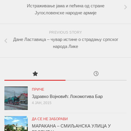
Истраживање јама и пећина од стране
Југословенске народне армије
PREVIOUS STORY
Дане Ластавица – чувар истине о страдању српског
народа Лике
ПРИЧЕ
Здравко Војновић: Локомотива Бар
4 ЈАН, 2015
ДА СЕ НЕ ЗАБОРАВИ
МАРАКАНА – СМИЉАНСКА УЛИЦА У