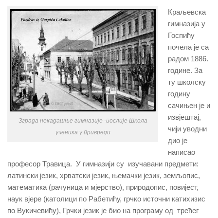
Краљевска
гимназија у
Госпићу
почела је са
радом 1886.
године. За
ту школску
годину
сачињен је и
извјештај,
Зграда некадашње гимназије -послије Школа
чији уводни
ученика у привреди
дио је
написао
професор Травица. У гимназији су изучавани предмети:
латински језик, хрватски језик, њемачки језик, земљопис,
математика (рачуница и мјерство), природопис, повијест,
наук вјере (католици по Рабетићу, грчко источни катихизис
по Вукичевићу), Грчки језик је био на програму од трећег