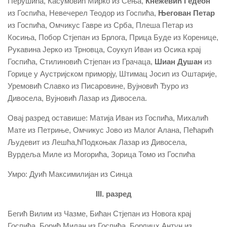
Перушића, Касумовић Мирко из Сења,
Кнежевић Гедеон
из Госпића, Невечерел Теодор из Госпића,
Његован Петар
из Госпића, Омчикус Гавре из Срба, Плеша Петар из
Косиња, Побор Стјепан из Брлога, Прица Буде из Коренице,
Рукавина Јерко из Трновца, Соукуп Иван из Осика крај
Госпића, Стилиновић Стјепан из Грачаца,
Шиан Душан
из
Горице у Аустријском приморју, Штимац Јосип из Оштарије,
Уремовић Славко из Писаровине, Вујновић Ђуро из
Дивосела, Вујновић Лазар из Дивосела.
Овај разред оставише: Матија Иван из Госпића, Михалић
Мате из Петриње, Омчикус Јово из Малог Алана, Пећарић
Људевит из Лешћа,ћПодкоњак Лазар из Дивосела,
Вурдеља Миле из Могорића, Зорица Томо из Госпића
Умро: Дуић Максимилијан из Синца
III. разред
Бегић Вилим из Чазме, Бићан Стјепан из Новога крај
Госпића, Борић Милан из Госпића, Борлицх Антун из