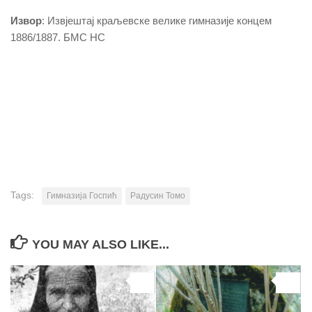
Извор
: Извјештај краљевске велике гимназије концем
1886/1887. БМС НС
Tags:
Гимназија Госпић
Радусин Томо
YOU MAY ALSO LIKE...
0
0