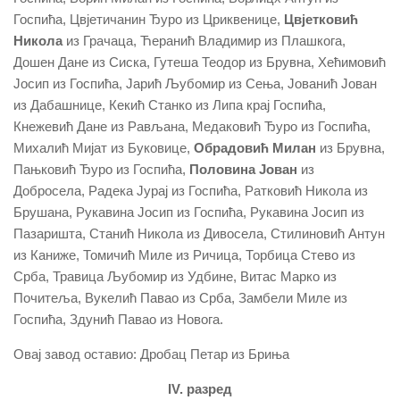
Госпића, Цвјетичанин Ђуро из Цриквенице,
Цвјетковић
Никола
из Грачаца, Ћеранић Владимир из Плашкога,
Дошен Дане из Сиска, Гутеша Теодор из Брувна, Хећимовић
Јосип из Госпића, Јарић Љубомир из Сења, Јованић Јован
из Дабашнице, Кекић Станко из Липа крај Госпића,
Кнежевић Дане из Рављана, Медаковић Ђуро из Госпића,
Михалић Мијат из Буковице,
Обрадовић Милан
из Брувна,
Пањковић Ђуро из Госпића,
Половина Јован
из
Добросела, Радека Јурај из Госпића, Ратковић Никола из
Брушана, Рукавина Јосип из Госпића, Рукавина Јосип из
Пазаришта, Станић Никола из Дивосела, Стилиновић Антун
из Каниже, Томичић Миле из Ричица, Торбица Стево из
Срба, Травица Љубомир из Удбине, Витас Марко из
Почитеља, Вукелић Павао из Срба, Замбели Миле из
Госпића, Здунић Павао из Новога.
Овај завод оставио: Дробац Петар из Бриња
IV. разред