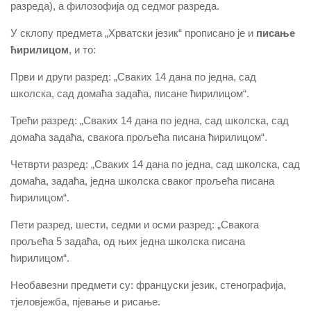
разреда), а филозофија од седмог разреда.
У склопу предмета „Хрватски језик“ прописано је и
писање
ћирилицом
, и то:
Први и други разред: „Сваких 14 дана по једна, сад
школска, сад домаћа задаћа, писане ћирилицом“.
Трећи разред: „Сваких 14 дана по једна, сад школска, сад
домаћа задаћа, свакога прољећа писана ћирилицом“.
Четврти разред: „Сваких 14 дана по једна, сад школска, сад
домаћа, задаћа, једна школска сваког прољећа писана
ћирилицом“.
Пети разред, шести, седми и осми разред: „Свакога
прољећа 5 задаћа, од њих једна школска писана
ћирилицом“.
Необавезни предмети су: француски језик, стенографија,
тјеловјежба, пјевање и рисање.