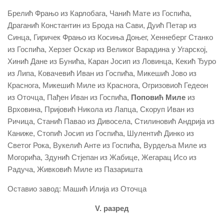
Брелић Фрањо из Карлобага, Чанић Мате из Госпића,
Драганић Константин из Брода на Сави, Дуић Петар из
Синца, Гиричек Фрањо из Косиња Доњег, Хеннеберг Станко
из Госпића, Херзег Оскар из Великог Варадина у Угарској,
Хинић Дане из Бунића, Каран Јосип из Ловинца, Кекић Ђуро
из Липа, Ковачевић Иван из Госпића, Микешић Јово из
Краснога, Микешић Миле из Краснога, Огризовиоћ Гедеон
из Оточца, Пађен Иван из Госпића,
Поповић Миле
из
Врховина, Пријовић Никола из Лапца, Скоруп Иван из
Ричица, Станић Павао из Дивосела, Стилиновић Андрија из
Каниже, Стопић Јосип из Госпића, Шулентић Динко из
Светог Рока, Вукелић Анте из Госпића, Вурдеља Миле из
Могорића, Здунић Стјепан из Жабице, Жегарац Исо из
Радуча, Живковић Миле из Пазаришта
Оставио завод: Машић Илија из Оточца
V. разред