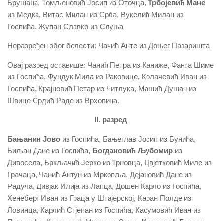
Брушана, Томљеновић Јосип из Оточца,
Трбојевић Мане
из Медка, Витас Милан из Срба, Вукелић Милан из
Госпића, Жупан Славко из Слуња
Неразређен због болести: Чачић Анте из Доњег Пазаришта
Овај разред оставише: Чанић Петра из Каниже, Фанта Шиме
из Госпића, Фундук Мила из Раковице, Колачевић Иван из
Госпића, Крајновић Петар из Читлука, Машић Душан из
Швице Срдић Раде из Врховина.
II. разред
Бањанин Јово
из Госпића, Бањеглав Јосип из Бунића,
Биљан Дане из Госпића,
Богдановић
Љубомир
из
Дивосела, Бркљачић Јерко из Трновца, Цвјетковић Миле из
Грачаца, Чанић Антун из Мркопља, Дејановић Дане из
Радуча, Дивјак Илија из Лапца, Дошен Карло из Госпића,
Хенеберг Иван из Граца у Штајерској, Каран Полде из
Ловинца, Карлић Стјепан из Госпића, Касумовић Иван из