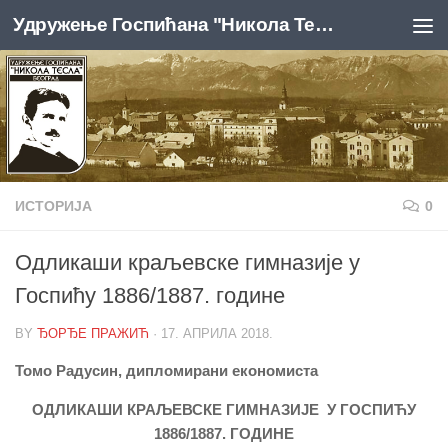
Удружење Госпићана "Никола Тесла", Београд
Skip to content
ИСТОРИЈА
0
Одликаши краљевске гимназије у
Госпићу 1886/1887. године
BY
ЂОРЂЕ ПРАЖИЋ
·
17. АПРИЛА 2018.
Томо Радусин, дипломирани економиста
ОДЛИКАШИ КРАЉЕВСКЕ ГИМНАЗИЈЕ У ГОСПИЋУ
1886/1887. ГОДИНЕ