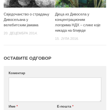
Свједочанство о страдању
Дјеца из Дивосела у
Дивосељана у
концентрационим
велебитским јамама
логорима НДХ – слике које
никада на блиједе
20. ДЕЦЕМБРА 2014.
15. ЈУЛА 2016.
ОСТАВИТЕ ОДГОВОР
Коментар
Име
*
Е-пошта
*