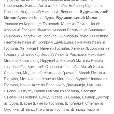
Гарешнице, Биљан Анте из Госпића, Бобинац Стјепан из
Прозора, Богдановић Никола из Дивосела,
Будисављевић
Милан
Будин из Карлсбурга,
Будисављевић Милан
Јованов из Коренице, Бутковић Миле из Осика, Чанић
Фрањо из Госпића, Дмитрашиновић Велимир из Бановаца,
Дујмовић Драгутин из Госпића, Филиповић Ђуро из Госпића,
Гњатовић Иван из Трогира у Далмацији, Гривичић Иван из
Госпића, Хећимовић Иван из Госпића, Хелман Љубослав из
Градца у Штајерској, Јербић Иван из Рамљана, Кокотовић
Миле из Кварта крај Перушића, Косовић Мате из Новога
крај Госпића, Крмпотић Стјепан из Госпића, Матић Исо из
Дивосела, Медаковић Никола из Грачаца, Месић Петар из
Госпића, Милиојевић Мане из Могорића, Мургић Никола из
Госпића, Накић Анте из Ервеника у Далмацији, Никшић
Стјепан из Куле, Орлић Никола из Госпића, Павелић
Стјепан из Госпића, Шмид Густав из Бриња, Свилар Дмитар
из Срба, Шабан Шиме из Госпића, Шпољарић Стјепан из
Огулина, Штимац Никола из Госпића, Штимац Томо из