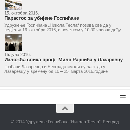
комбинована екипа кошаркаша из...
15. октобра 2016.
Парастос за убијене Госпићане
Удружење Госпићана „Никола Тесла“ позива све да у
недјељу 16. октобра 2016, с почетком у 10.30 часова дођу
у цркву Светог оца Николаја у Борчи (Улица Вука Караџића
1), гдје ће бити служен парастос за...
15. јуна 2016.
Изложба слика проф. Миле Рајшића у Лазаревцу
Грађани Лазаревца и Београда имали су част да у
Лазаревцу у времену од 10 – 25. марта 2016.године
присуствују ретроспективној изложби радова ликовног
умјетника и ликовног падагога проф. Миле Рајшића,
пригодом његове јубиларне шездесете...
© 2014 Удружење Госпићана "Никола Тесла", Београд