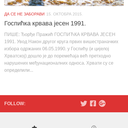
ДА СЕ НЕ ЗАБОРАВИ
15. ОКТОБРА 2015.
Госпићка крвава јесен 1991.
ПИШЕ: Ђорђе Пражић ГОСПИЋКА КРВАВА ЈЕСЕН
1991. Увод Након другог круга првих вишестраначких
избора одржаних 06.05.1990. у Госпићу (и цијелој
Хрватској) дошло је до поремећаја већ претходно
нарушених међунационалних односа. Хрвати су се
определили...
FOLLOW: