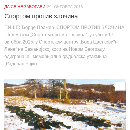
ДА СЕ НЕ ЗАБОРАВИ
20. ОКТОБРА 2015.
Спортом против злочина
ПИШЕ: Ђорђе Пражић СПОРТОМ ПРОТИВ ЗЛОЧИНА
Под мотом „Спортом против злочина“ у суботу 17.
октобра 2015. у Спортском центру „Бора Цветковић-
Лане“ на Бежанијској коси на Новом Београду,
одиграна је меморијална фудбалска утакмица
„Радован Рајко...
0