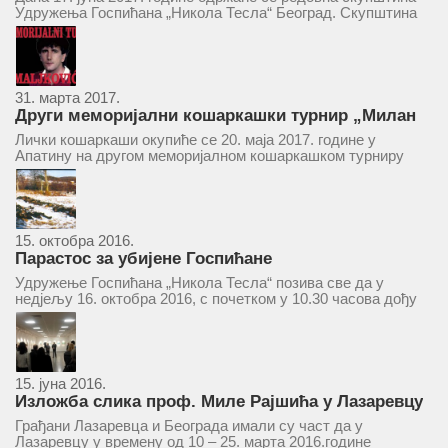
Удружења Госпићана „Никола Тесла“ Београд. Скупштина
ће се одржати у простору ресторана „Тесла“, Савски трг бр.
9 Београд, у 11 часова. За Скупштину је предложен...
31. марта 2017.
Други меморијални кошаркашки турнир „Милан
Маљковић Маљак“ у Апатину 20. маја 2017.
Лички кошаркаши окупиће се 20. маја 2017. године у
Апатину на другом меморијалном кошаркашком турниру
„Милан Маљковић Маљак“. Као и прошле године,
учествоваће екипе Госпића, Личког Осика, Плашког, као и
комбинована екипа кошаркаша из...
15. октобра 2016.
Парастос за убијене Госпићане
Удружење Госпићана „Никола Тесла“ позива све да у
недјељу 16. октобра 2016, с почетком у 10.30 часова дођу
у цркву Светог оца Николаја у Борчи (Улица Вука Караџића
1), гдје ће бити служен парастос за...
15. јуна 2016.
Изложба слика проф. Миле Рајшића у Лазаревцу
Грађани Лазаревца и Београда имали су част да у
Лазаревцу у времену од 10 – 25. марта 2016.године