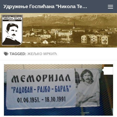
Удружење Госпићана "Никола Тесла", Београд
Skip to content
TAGGED:
ЖЕЉКО МРКИЋ
0