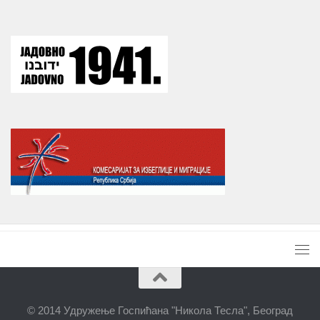
© 2014 Удружење Госпићана "Никола Тесла", Београд