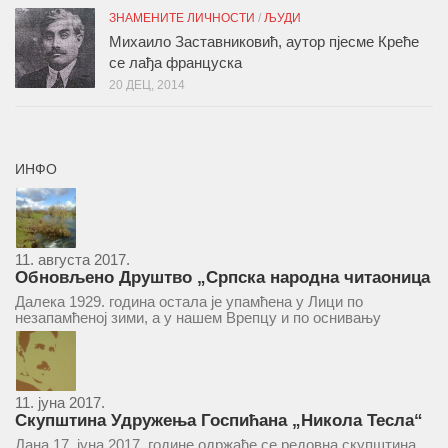
ЗНАМЕНИТЕ ЛИЧНОСТИ
/
ЉУДИ
Михаило Заставниковић, аутор пјесме Креће
се лађа француска
20 ДЕЦ, 2014
ИНФО
11. августа 2017.
Обновљено Друштво „Српска народна читаоница
и књижница“ у Врепцу
Далека 1929. година остала је упамћена у Лици по
незапамћеној зими, а у нашем Врепцу и по оснивању
Друштва „Српска народна читаоница и књижница у
Врепцу“. Потакнути потребом за културним и духовним
уздизањем група...
11. јуна 2017.
Скупштина Удружења Госпићана „Никола Тесла“
у суботу 17. јуна 2017.
Дана 17. јуна 2017. године одржаће се редовна скупштина