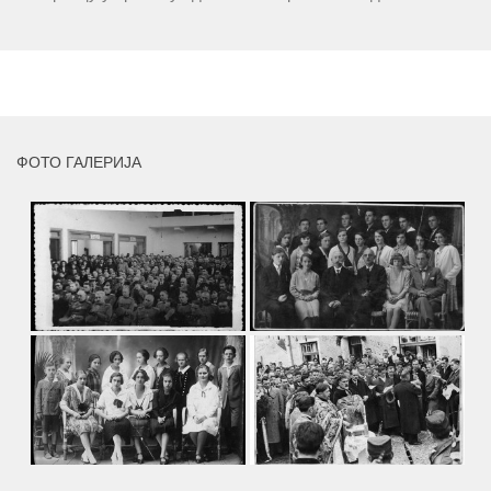
присуствују ретроспективној изложби радова ликовног
умјетника и ликовног падагога проф. Миле Рајшића,
пригодом његове јубиларне шездесете...
MORE
ФОТО ГАЛЕРИЈА