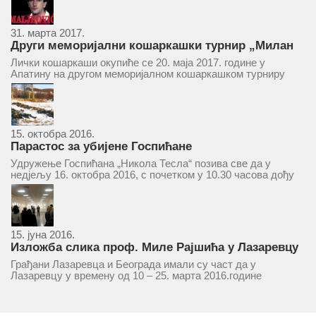
31. марта 2017.
Други меморијални кошаркашки турнир „Милан
Маљковић Маљак“ у Апатину 20. маја 2017.
Лички кошаркаши окупиће се 20. маја 2017. године у
Апатину на другом меморијалном кошаркашком турниру
„Милан Маљковић Маљак“. Као и прошле године,
учествоваће екипе Госпића, Личког Осика, Плашког, као и
комбинована екипа кошаркаша из...
15. октобра 2016.
Парастос за убијене Госпићане
Удружење Госпићана „Никола Тесла“ позива све да у
недјељу 16. октобра 2016, с почетком у 10.30 часова дођу
у цркву Светог оца Николаја у Борчи (Улица Вука Караџића
1), гдје ће бити служен парастос за...
15. јуна 2016.
Изложба слика проф. Миле Рајшића у Лазаревцу
Грађани Лазаревца и Београда имали су част да у
Лазаревцу у времену од 10 – 25. марта 2016.године
присуствују ретроспективној изложби радова ликовног
умјетника и ликовног падагога проф. Миле Рајшића,
пригодом његове јубиларне шездесете...