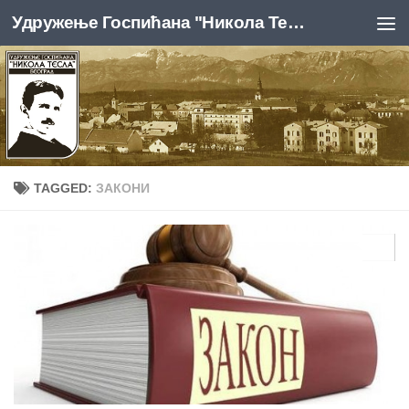
Удружење Госпићана "Никола Тесла", Београд
Skip to content
TAGGED:
ЗАКОНИ
0