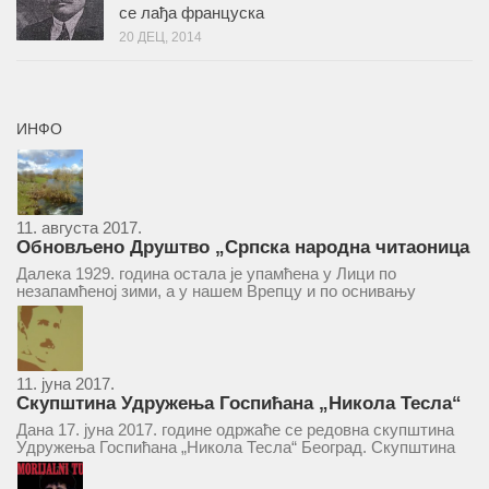
се лађа француска
20 ДЕЦ, 2014
ИНФО
11. августа 2017.
Обновљено Друштво „Српска народна читаоница
и књижница“ у Врепцу
Далека 1929. година остала је упамћена у Лици по
незапамћеној зими, а у нашем Врепцу и по оснивању
Друштва „Српска народна читаоница и књижница у
Врепцу“. Потакнути потребом за културним и духовним
уздизањем група...
11. јуна 2017.
Скупштина Удружења Госпићана „Никола Тесла“
у суботу 17. јуна 2017.
Дана 17. јуна 2017. године одржаће се редовна скупштина
Удружења Госпићана „Никола Тесла“ Београд. Скупштина
ће се одржати у простору ресторана „Тесла“, Савски трг бр.
9 Београд, у 11 часова. За Скупштину је предложен...