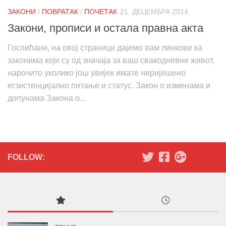
ЗАКОНИ
/
ПОВРАТАК
/
ПОЧЕТАК
21. ДЕЦЕМБРА 2014.
Закони, прописи и остала правна акта
Госпићани, на овој страници дајемо вам линкове ка
законима који су од значаја за ваш свакодневни живот,
нарочито уколико још увијек имате неријешено
егзистенцијално питање и статус. Закон о изменамa и
допунама Закона о...
FOLLOW: