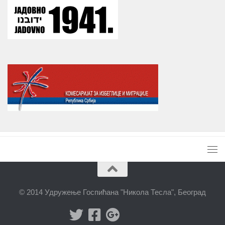
© 2014 Удружење Госпићана "Никола Тесла", Београд