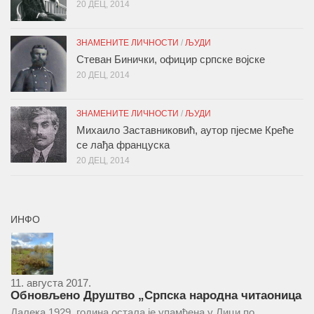
20 ДЕЦ, 2014
ЗНАМЕНИТЕ ЛИЧНОСТИ
/
ЉУДИ
Стеван Бинички, официр српске војске
20 ДЕЦ, 2014
ЗНАМЕНИТЕ ЛИЧНОСТИ
/
ЉУДИ
Михаило Заставниковић, аутор пјесме Креће
се лађа француска
20 ДЕЦ, 2014
ИНФО
11. августа 2017.
Обновљено Друштво „Српска народна читаоница
и књижница“ у Врепцу
Далека 1929. година остала је упамћена у Лици по