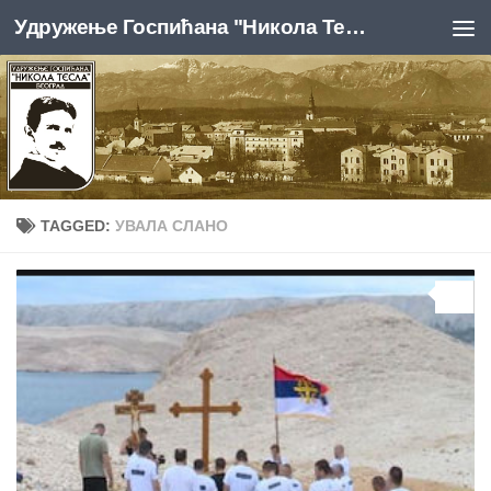
Удружење Госпићана "Никола Тесла", Београд
Skip to content
TAGGED:
УВАЛА СЛАНО
0