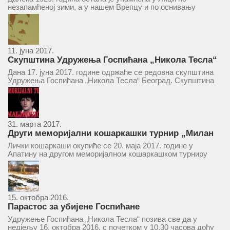
незапамћеној зими, а у нашем Врепцу и по оснивању
Друштва „Српска народна читаоница и књижница у
Врепцу“. Потакнути потребом за културним и духовним
уздизањем група...
11. јуна 2017.
Скупштина Удружења Госпићана „Никола Тесла“
у суботу 17. јуна 2017.
Дана 17. јуна 2017. године одржаће се редовна скупштина
Удружења Госпићана „Никола Тесла“ Београд. Скупштина
ће се одржати у простору ресторана „Тесла“, Савски трг бр.
9 Београд, у 11 часова. За Скупштину је предложен...
31. марта 2017.
Други меморијални кошаркашки турнир „Милан
Маљковић Маљак“ у Апатину 20. маја 2017.
Лички кошаркаши окупиће се 20. маја 2017. године у
Апатину на другом меморијалном кошаркашком турниру
„Милан Маљковић Маљак“. Као и прошле године,
учествоваће екипе Госпића, Личког Осика, Плашког, као и
комбинована екипа кошаркаша из...
15. октобра 2016.
Парастос за убијене Госпићане
Удружење Госпићана „Никола Тесла“ позива све да у
недјељу 16. октобра 2016, с почетком у 10.30 часова дођу