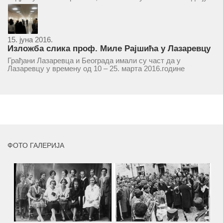
у цркву Светог оца Николаја у Борчи (Улица Вука Караџића
1), гдје ће бити служен парастос за...
15. јуна 2016.
Изложба слика проф. Миле Рајшића у Лазаревцу
Грађани Лазаревца и Београда имали су част да у
Лазаревцу у времену од 10 – 25. марта 2016.године
присуствују ретроспективној изложби радова ликовног
умјетника и ликовног падагога проф. Миле Рајшића,
пригодом његове јубиларне шездесете...
MORE
ФОТО ГАЛЕРИЈА