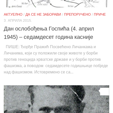
АКТУЕЛНО
/
ДА СЕ НЕ ЗАБОРАВИ
/
ПРЕПОРУЧЕНО
/
ПРИЧЕ
3. АПРИЛА 2015.
Дан ослобођења Госпића (4. април
1945) – седамдесет година касније
ПИШЕ: Ђорђе Пражић Посвећено Личанкама и
Личанима, који су положили своје животе у борби
против геноцида хрватске државе и у борби против
фашизма, а поводом седамдесете годишњице побједе
над фашизмом. Истовремено се са...
0