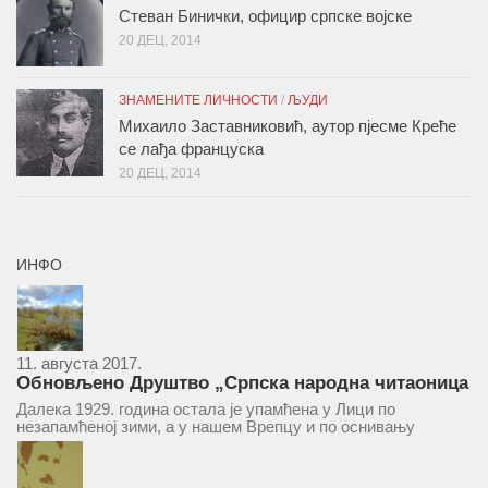
Стеван Бинички, официр српске војске
20 ДЕЦ, 2014
ЗНАМЕНИТЕ ЛИЧНОСТИ
/
ЉУДИ
Михаило Заставниковић, аутор пјесме Креће
се лађа француска
20 ДЕЦ, 2014
ИНФО
11. августа 2017.
Обновљено Друштво „Српска народна читаоница
и књижница“ у Врепцу
Далека 1929. година остала је упамћена у Лици по
незапамћеној зими, а у нашем Врепцу и по оснивању
Друштва „Српска народна читаоница и књижница у
Врепцу“. Потакнути потребом за културним и духовним
уздизањем група...