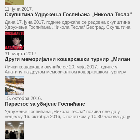
11. јуна 2017.
Скупштина Удружења Госпићана „Никола Тесла“
у суботу 17. јуна 2017.
Дана 17. јуна 2017. године одржаће се редовна скупштина
Удружења Госпићана „Никола Тесла“ Београд. Скупштина
ће се одржати у простору ресторана „Тесла“, Савски трг бр.
9 Београд, у 11 часова. За Скупштину је предложен...
31. марта 2017.
Други меморијални кошаркашки турнир „Милан
Маљковић Маљак“ у Апатину 20. маја 2017.
Лички кошаркаши окупиће се 20. маја 2017. године у
Апатину на другом меморијалном кошаркашком турниру
„Милан Маљковић Маљак“. Као и прошле године,
учествоваће екипе Госпића, Личког Осика, Плашког, као и
комбинована екипа кошаркаша из...
15. октобра 2016.
Парастос за убијене Госпићане
Удружење Госпићана „Никола Тесла“ позива све да у
недјељу 16. октобра 2016, с почетком у 10.30 часова дођу
у цркву Светог оца Николаја у Борчи (Улица Вука Караџића
1), гдје ће бити служен парастос за...