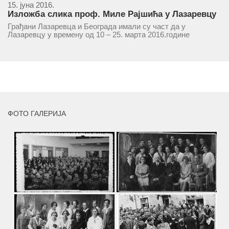
15. јуна 2016.
Изложба слика проф. Миле Рајшића у Лазаревцу
Грађани Лазаревца и Београда имали су част да у
Лазаревцу у времену од 10 – 25. марта 2016.године
присуствују ретроспективној изложби радова ликовног
умјетника и ликовног падагога проф. Миле Рајшића,
пригодом његове јубиларне шездесете...
MORE
ФОТО ГАЛЕРИЈА