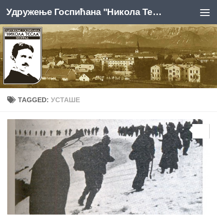
Удружење Госпићана "Никола Тесла", Београд
Skip to content
TAGGED:
УСТАШЕ
0