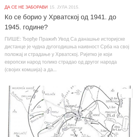
ДА СЕ НЕ ЗАБОРАВИ
15. ЈУЛА 2015.
Ко се борио у Хрватској од 1941. до
1945. године?
ПИШЕ: Ђорђе Пражић Увод Са данашње историјске
дистанце је чудна дугогодишња наивност Срба на свој
положај и страдање у Хрватској. Ријетко је који
европски народ толико страдао од другог народа
(својих комшија) а да...
0