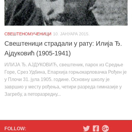
СВЕШТЕНОМУЧЕНИЦИ
10. ЈАНУАРА 2015.
Свештеници страдали у рату: Илија Ђ.
Ајдуковић (1905-1941)
ИЛИЈА Ђ. АЈДУКОВИЋ, свештеник, парох из Средње
Горе, Срез Удбина, Епархија горњокарловачка Рођен је
у Плочи 31. јула 1905. године. Основну школу је
завршио у месту рођења, четири разреда гимназије у
Загребу, а петоразредну...
FOLLOW: