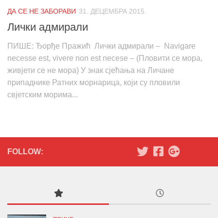
ДА СЕ НЕ ЗАБОРАВИ
31. ДЕЦЕМБРА 2015.
Лички адмирали
ПИШЕ: Ђорђе Пражић Лички адмирали – Navigare
necesse est, vivere non est necese – (Пловити се мора,
живјети се не мора) У знак сјећања на Личане
припаднике Ратних морнарица, који су пловили
свјетским морима...
FOLLOW: