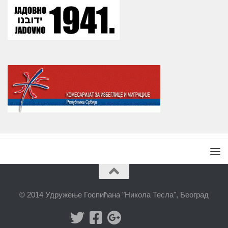
© 2014 Удружење Госпићана "Никола Тесла", Београд