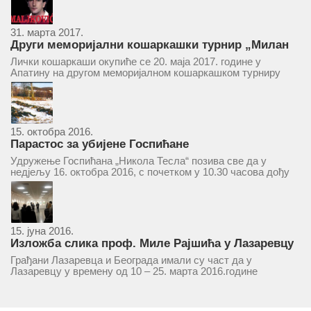
31. марта 2017.
Други меморијални кошаркашки турнир „Милан
Маљковић Маљак“ у Апатину 20. маја 2017.
Лички кошаркаши окупиће се 20. маја 2017. године у
Апатину на другом меморијалном кошаркашком турниру
„Милан Маљковић Маљак“. Као и прошле године,
учествоваће екипе Госпића, Личког Осика, Плашког, као и
комбинована екипа кошаркаша из...
15. октобра 2016.
Парастос за убијене Госпићане
Удружење Госпићана „Никола Тесла“ позива све да у
недјељу 16. октобра 2016, с почетком у 10.30 часова дођу
у цркву Светог оца Николаја у Борчи (Улица Вука Караџића
1), гдје ће бити служен парастос за...
15. јуна 2016.
Изложба слика проф. Миле Рајшића у Лазаревцу
Грађани Лазаревца и Београда имали су част да у
Лазаревцу у времену од 10 – 25. марта 2016.године
присуствују ретроспективној изложби радова ликовног
умјетника и ликовног падагога проф. Миле Рајшића,
пригодом његове јубиларне шездесете...