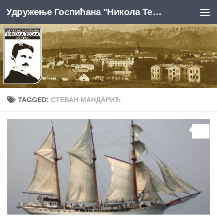
Удружење Госпићана "Никола Тесла", Београд
Skip to content
TAGGED:
СТЕВАН МАНДАРИЋ
0