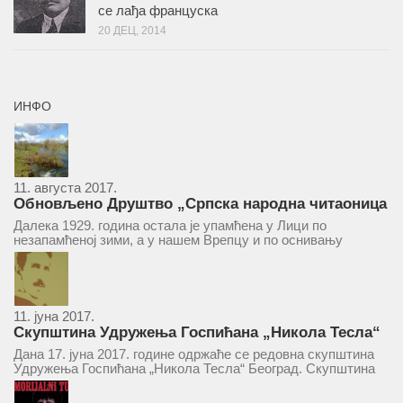
се лађа француска
20 ДЕЦ, 2014
ИНФО
11. августа 2017.
Обновљено Друштво „Српска народна читаоница
и књижница“ у Врепцу
Далека 1929. година остала је упамћена у Лици по
незапамћеној зими, а у нашем Врепцу и по оснивању
Друштва „Српска народна читаоница и књижница у
Врепцу“. Потакнути потребом за културним и духовним
уздизањем група...
11. јуна 2017.
Скупштина Удружења Госпићана „Никола Тесла“
у суботу 17. јуна 2017.
Дана 17. јуна 2017. године одржаће се редовна скупштина
Удружења Госпићана „Никола Тесла“ Београд. Скупштина
ће се одржати у простору ресторана „Тесла“, Савски трг бр.
9 Београд, у 11 часова. За Скупштину је предложен...