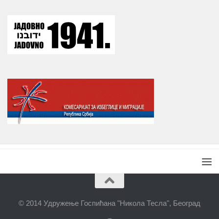
© 2014 Удружење Госпићана "Никола Тесла", Београд