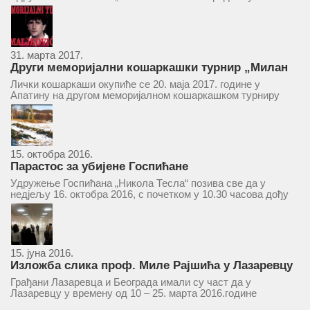
ће се одржати у простору ресторана „Тесла“, Савски трг бр.
9 Београд, у 11 часова. За Скупштину је предложен...
31. марта 2017.
Други меморијални кошаркашки турнир „Милан
Маљковић Маљак“ у Апатину 20. маја 2017.
Лички кошаркаши окупиће се 20. маја 2017. године у
Апатину на другом меморијалном кошаркашком турниру
„Милан Маљковић Маљак“. Као и прошле године,
учествоваће екипе Госпића, Личког Осика, Плашког, као и
комбинована екипа кошаркаша из...
15. октобра 2016.
Парастос за убијене Госпићане
Удружење Госпићана „Никола Тесла“ позива све да у
недјељу 16. октобра 2016, с почетком у 10.30 часова дођу
у цркву Светог оца Николаја у Борчи (Улица Вука Караџића
1), гдје ће бити служен парастос за...
15. јуна 2016.
Изложба слика проф. Миле Рајшића у Лазаревцу
Грађани Лазаревца и Београда имали су част да у
Лазаревцу у времену од 10 – 25. марта 2016.године
присуствују ретроспективној изложби радова ликовног