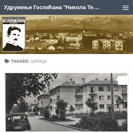
Удружење Госпићана "Никола Тесла", Београд
Skip to content
TAGGED:
ШПИЦА
0