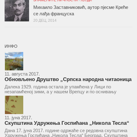
ЗНАМЕНИТЕ ЛИЧНОСТИ
/
ЉУДИ
Михаило Заставниковић, аутор пјесме Креће
се лађа француска
20 ДЕЦ, 2014
ИНФО
11. августа 2017.
Обновљено Друштво „Српска народна читаоница
и књижница“ у Врепцу
Далека 1929. година остала је упамћена у Лици по
незапамћеној зими, а у нашем Врепцу и по оснивању
Друштва „Српска народна читаоница и књижница у
Врепцу“. Потакнути потребом за културним и духовним
уздизањем група...
11. јуна 2017.
Скупштина Удружења Госпићана „Никола Тесла“
у суботу 17. јуна 2017.
Дана 17. јуна 2017. године одржаће се редовна скупштина
Удружења Госпићана „Никола Тесла“ Београд. Скупштина