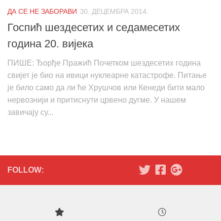
ДА СЕ НЕ ЗАБОРАВИ
30. ДЕЦЕМБРА 2014.
Госпић шездесетих и седамесетих
година 20. вијека
ПИШЕ: Ђорђе Пражић Почетком шездесетих година
свијет је био на ивици нуклеарне катастрофе. Питање
је било само да ли ће Хрушчов или Кенеди бити мало
нервознији и притиснути црвено дугме. У нашем
завичају су...
FOLLOW: