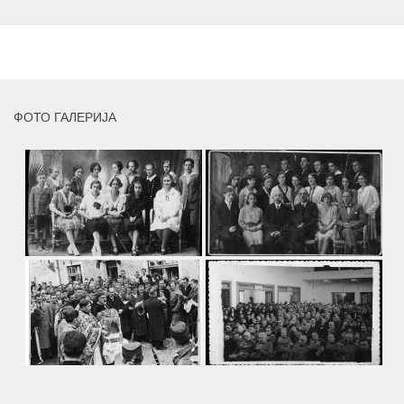
умјетника и ликовног падагога проф. Миле Рајшића,
пригодом његове јубиларне шездесете...
MORE
ФОТО ГАЛЕРИЈА