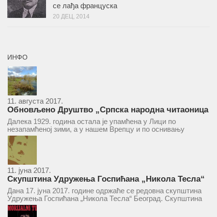
се лађа француска
20 ДЕЦ, 2014
ИНФО
11. августа 2017.
Обновљено Друштво „Српска народна читаоница
и књижница“ у Врепцу
Далека 1929. година остала је упамћена у Лици по
незапамћеној зими, а у нашем Врепцу и по оснивању
Друштва „Српска народна читаоница и књижница у
Врепцу“. Потакнути потребом за културним и духовним
уздизањем група...
11. јуна 2017.
Скупштина Удружења Госпићана „Никола Тесла“
у суботу 17. јуна 2017.
Дана 17. јуна 2017. године одржаће се редовна скупштина
Удружења Госпићана „Никола Тесла“ Београд. Скупштина
ће се одржати у простору ресторана „Тесла“, Савски трг бр.
9 Београд, у 11 часова. За Скупштину је предложен...