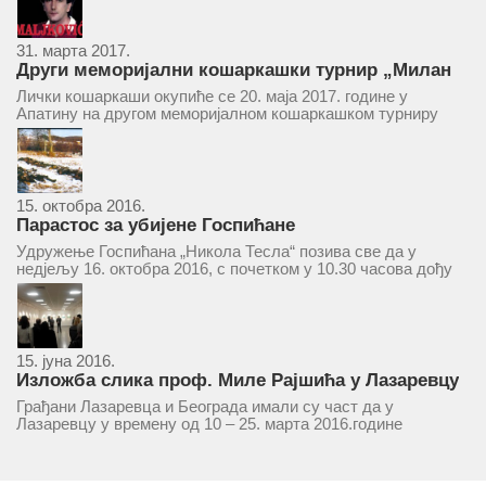
31. марта 2017.
Други меморијални кошаркашки турнир „Милан
Маљковић Маљак“ у Апатину 20. маја 2017.
Лички кошаркаши окупиће се 20. маја 2017. године у
Апатину на другом меморијалном кошаркашком турниру
„Милан Маљковић Маљак“. Као и прошле године,
учествоваће екипе Госпића, Личког Осика, Плашког, као и
комбинована екипа кошаркаша из...
15. октобра 2016.
Парастос за убијене Госпићане
Удружење Госпићана „Никола Тесла“ позива све да у
недјељу 16. октобра 2016, с почетком у 10.30 часова дођу
у цркву Светог оца Николаја у Борчи (Улица Вука Караџића
1), гдје ће бити служен парастос за...
15. јуна 2016.
Изложба слика проф. Миле Рајшића у Лазаревцу
Грађани Лазаревца и Београда имали су част да у
Лазаревцу у времену од 10 – 25. марта 2016.године
присуствују ретроспективној изложби радова ликовног
умјетника и ликовног падагога проф. Миле Рајшића,
пригодом његове јубиларне шездесете...