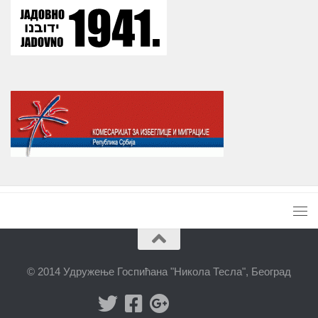
© 2014 Удружење Госпићана "Никола Тесла", Београд