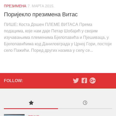
ПРЕЗИМЕНА
7. МАРТА 2015.
Поријекло презимена Витас
ПИШЕ: Коста Дошен ПЛЕМЕ ВИТАСА Према
подацима, које нам даје Петар Шобајић у својим
изучавањима племенима Бјелопавића и Пјешиваца, у
Бјелопавићима код Даниловграда у Црној Гори, постоји
село Пажићи. Поред других назива у селу се...
FOLLOW: