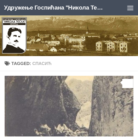
Удружење Госпићана "Никола Тесла", Београд
Skip to content
TAGGED:
СПАСИЋ
0