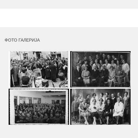
умјетника и ликовног падагога проф. Миле Рајшића,
пригодом његове јубиларне шездесете...
MORE
ФОТО ГАЛЕРИЈА