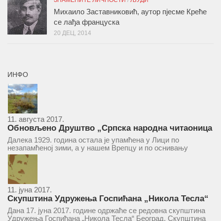
ЗНАМЕНИТЕ ЛИЧНОСТИ
/
ЉУДИ
Михаило Заставниковић, аутор пјесме Креће
се лађа француска
20 ДЕЦ, 2014
ИНФО
11. августа 2017.
Обновљено Друштво „Српска народна читаоница
и књижница“ у Врепцу
Далека 1929. година остала је упамћена у Лици по
незапамћеној зими, а у нашем Врепцу и по оснивању
Друштва „Српска народна читаоница и књижница у
Врепцу“. Потакнути потребом за културним и духовним
уздизањем група...
11. јуна 2017.
Скупштина Удружења Госпићана „Никола Тесла“
у суботу 17. јуна 2017.
Дана 17. јуна 2017. године одржаће се редовна скупштина
Удружења Госпићана „Никола Тесла“ Београд. Скупштина