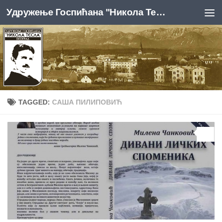
Удружење Госпићана "Никола Тесла", Београд
Skip to content
TAGGED:
САША ПИЛИПОВИЋ
0