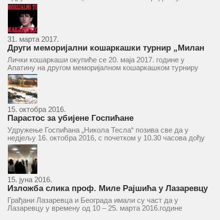
ће се одржати у простору ресторана „Тесла“, Савски трг бр.
9 Београд, у 11 часова. За Скупштину је предложен...
31. марта 2017.
Други меморијални кошаркашки турнир „Милан
Маљковић Маљак“ у Апатину 20. маја 2017.
Лички кошаркаши окупиће се 20. маја 2017. године у
Апатину на другом меморијалном кошаркашком турниру
„Милан Маљковић Маљак“. Као и прошле године,
учествоваће екипе Госпића, Личког Осика, Плашког, као и
комбинована екипа кошаркаша из...
15. октобра 2016.
Парастос за убијене Госпићане
Удружење Госпићана „Никола Тесла“ позива све да у
недјељу 16. октобра 2016, с почетком у 10.30 часова дођу
у цркву Светог оца Николаја у Борчи (Улица Вука Караџића
1), гдје ће бити служен парастос за...
15. јуна 2016.
Изложба слика проф. Миле Рајшића у Лазаревцу
Грађани Лазаревца и Београда имали су част да у
Лазаревцу у времену од 10 – 25. марта 2016.године
присуствују ретроспективној изложби радова ликовног