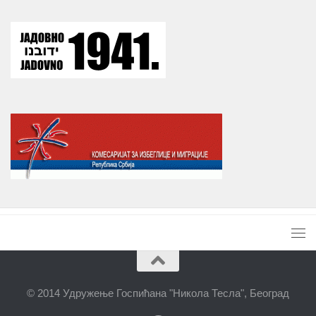
© 2014 Удружење Госпићана "Никола Тесла", Београд