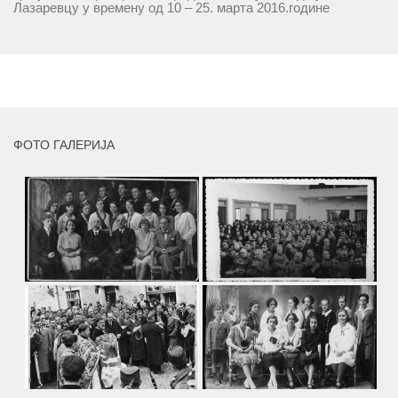
Лазаревцу у времену од 10 – 25. марта 2016.године
присуствују ретроспективној изложби радова ликовног
умјетника и ликовног падагога проф. Миле Рајшића,
пригодом његове јубиларне шездесете...
MORE
ФОТО ГАЛЕРИЈА