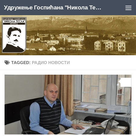
Удружење Госпићана "Никола Тесла", Београд
Skip to content
TAGGED:
РАДИО НОВОСТИ
0