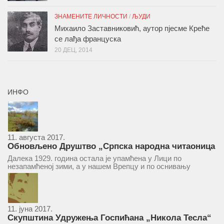
ЗНАМЕНИТЕ ЛИЧНОСТИ
/
ЉУДИ
Михаило Заставниковић, аутор пјесме Креће
се лађа француска
20 ДЕЦ, 2014
ИНФО
11. августа 2017.
Обновљено Друштво „Српска народна читаоница
и књижница“ у Врепцу
Далека 1929. година остала је упамћена у Лици по
незапамћеној зими, а у нашем Врепцу и по оснивању
Друштва „Српска народна читаоница и књижница у
Врепцу“. Потакнути потребом за културним и духовним
уздизањем група...
11. јуна 2017.
Скупштина Удружења Госпићана „Никола Тесла“