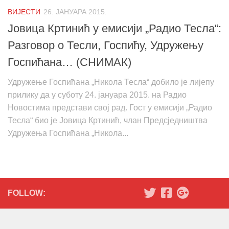
ВИЈЕСТИ
26. ЈАНУАРА 2015.
Јовица Кртинић у емисији „Радио Тесла“:
Разговор о Тесли, Госпићу, Удружењу
Госпићана… (СНИМАК)
Удружење Госпићана „Никола Тесла“ добило је лијепу
прилику да у суботу 24. јануара 2015. на Радио
Новостима представи свој рад. Гост у емисији „Радио
Тесла“ био је Јовица Кртинић, члан Предсједништва
Удружења Госпићана „Никола...
FOLLOW: