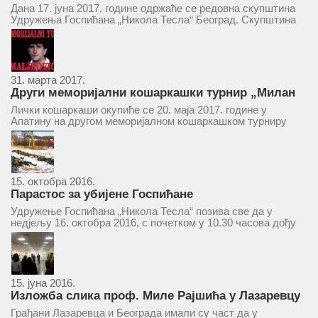
у суботу 17. јуна 2017.
Дана 17. јуна 2017. године одржаће се редовна скупштина
Удружења Госпићана „Никола Тесла“ Београд. Скупштина
ће се одржати у простору ресторана „Тесла“, Савски трг бр.
9 Београд, у 11 часова. За Скупштину је предложен...
31. марта 2017.
Други меморијални кошаркашки турнир „Милан
Маљковић Маљак“ у Апатину 20. маја 2017.
Лички кошаркаши окупиће се 20. маја 2017. године у
Апатину на другом меморијалном кошаркашком турниру
„Милан Маљковић Маљак“. Као и прошле године,
учествоваће екипе Госпића, Личког Осика, Плашког, као и
комбинована екипа кошаркаша из...
15. октобра 2016.
Парастос за убијене Госпићане
Удружење Госпићана „Никола Тесла“ позива све да у
недјељу 16. октобра 2016, с почетком у 10.30 часова дођу
у цркву Светог оца Николаја у Борчи (Улица Вука Караџића
1), гдје ће бити служен парастос за...
15. јуна 2016.
Изложба слика проф. Миле Рајшића у Лазаревцу
Грађани Лазаревца и Београда имали су част да у