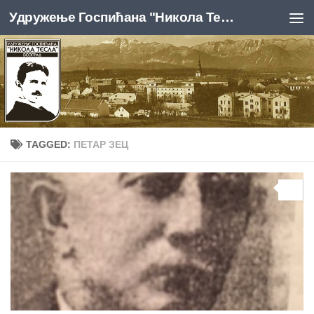
Удружење Госпићана "Никола Тесла", Београд
Skip to content
TAGGED:
ПЕТАР ЗЕЦ
0