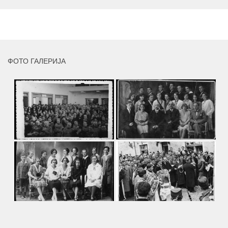
пригодом његове јубиларне шездесете...
MORE
ФОТО ГАЛЕРИЈА