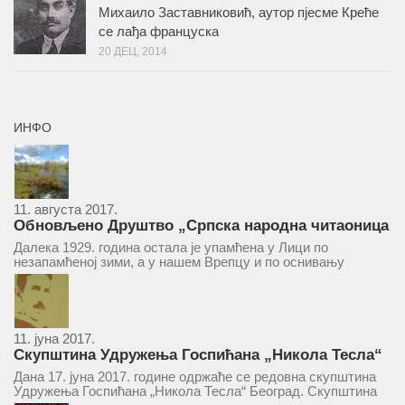
Михаило Заставниковић, аутор пјесме Креће
се лађа француска
20 ДЕЦ, 2014
ИНФО
11. августа 2017.
Обновљено Друштво „Српска народна читаоница
и књижница“ у Врепцу
Далека 1929. година остала је упамћена у Лици по
незапамћеној зими, а у нашем Врепцу и по оснивању
Друштва „Српска народна читаоница и књижница у
Врепцу“. Потакнути потребом за културним и духовним
уздизањем група...
11. јуна 2017.
Скупштина Удружења Госпићана „Никола Тесла“
у суботу 17. јуна 2017.
Дана 17. јуна 2017. године одржаће се редовна скупштина
Удружења Госпићана „Никола Тесла“ Београд. Скупштина