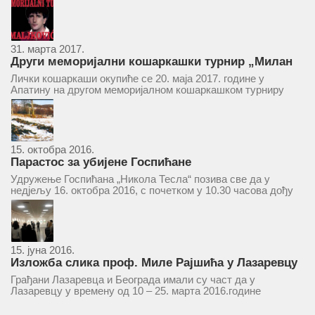
ће се одржати у простору ресторана „Тесла“, Савски трг бр.
9 Београд, у 11 часова. За Скупштину је предложен...
31. марта 2017.
Други меморијални кошаркашки турнир „Милан
Маљковић Маљак“ у Апатину 20. маја 2017.
Лички кошаркаши окупиће се 20. маја 2017. године у
Апатину на другом меморијалном кошаркашком турниру
„Милан Маљковић Маљак“. Као и прошле године,
учествоваће екипе Госпића, Личког Осика, Плашког, као и
комбинована екипа кошаркаша из...
15. октобра 2016.
Парастос за убијене Госпићане
Удружење Госпићана „Никола Тесла“ позива све да у
недјељу 16. октобра 2016, с почетком у 10.30 часова дођу
у цркву Светог оца Николаја у Борчи (Улица Вука Караџића
1), гдје ће бити служен парастос за...
15. јуна 2016.
Изложба слика проф. Миле Рајшића у Лазаревцу
Грађани Лазаревца и Београда имали су част да у
Лазаревцу у времену од 10 – 25. марта 2016.године
присуствују ретроспективној изложби радова ликовног
умјетника и ликовног падагога проф. Миле Рајшића,