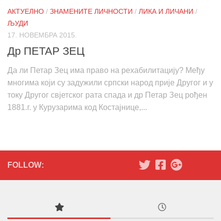
АКТУЕЛНО
/
ЗНАМЕНИТЕ ЛИЧНОСТИ
/
ЛИКА И ЛИЧАНИ
/
ЉУДИ
17. НОВЕМБРА 2015.
Др ПЕТАР ЗЕЦ
Да ли Петар Зец има право на рехабилитацију? Међу
многима који су задужили српски народ прије Другог и у
току Другог свјетског рата спада и др Петар Зец рођен
1881.г. у Курузарима код Костајнице,...
FOLLOW: