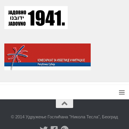
© 2014 Удружење Госпићана "Никола Тесла", Београд