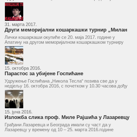
ће се одржати у простору ресторана „Тесла“, Савски трг бр.
9 Београд, у 11 часова. За Скупштину је предложен...
31. марта 2017.
Други меморијални кошаркашки турнир „Милан
Маљковић Маљак“ у Апатину 20. маја 2017.
Лички кошаркаши окупиће се 20. маја 2017. године у
Апатину на другом меморијалном кошаркашком турниру
„Милан Маљковић Маљак“. Као и прошле године,
учествоваће екипе Госпића, Личког Осика, Плашког, као и
комбинована екипа кошаркаша из...
15. октобра 2016.
Парастос за убијене Госпићане
Удружење Госпићана „Никола Тесла“ позива све да у
недјељу 16. октобра 2016, с почетком у 10.30 часова дођу
у цркву Светог оца Николаја у Борчи (Улица Вука Караџића
1), гдје ће бити служен парастос за...
15. јуна 2016.
Изложба слика проф. Миле Рајшића у Лазаревцу
Грађани Лазаревца и Београда имали су част да у
Лазаревцу у времену од 10 – 25. марта 2016.године
присуствују ретроспективној изложби радова ликовног