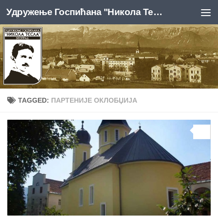
Удружење Госпићана "Никола Тесла", Београд
Skip to content
TAGGED:
ПАРТЕНИЈЕ ОКЛОБЏИЈА
0