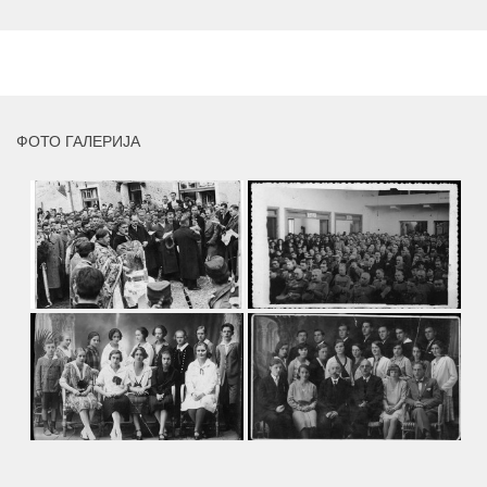
умјетника и ликовног падагога проф. Миле Рајшића,
пригодом његове јубиларне шездесете...
MORE
ФОТО ГАЛЕРИЈА