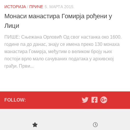
ИСТОРИЈА
/
ПРИЧЕ
5. МАРТА 2015.
Монаси манастира Гомирја рођени у
Лици
ПИШЕ: Сњежана Орловић Од свог настанка око 1600.
године па до данас, знају се имена преко 130 монаха
манастира Гомирја, међутим о великом броју њих
постоји врло мало сачуваних података у архивској
грађи. Први...
FOLLOW: