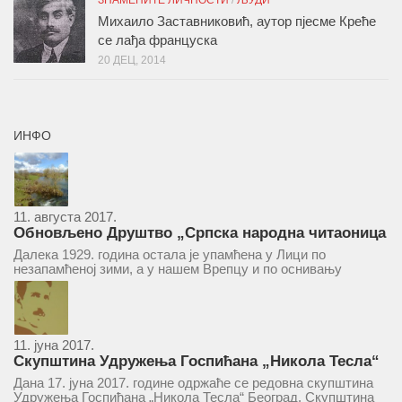
ЗНАМЕНИТЕ ЛИЧНОСТИ
/
ЉУДИ
Михаило Заставниковић, аутор пјесме Креће
се лађа француска
20 ДЕЦ, 2014
ИНФО
11. августа 2017.
Обновљено Друштво „Српска народна читаоница
и књижница“ у Врепцу
Далека 1929. година остала је упамћена у Лици по
незапамћеној зими, а у нашем Врепцу и по оснивању
Друштва „Српска народна читаоница и књижница у
Врепцу“. Потакнути потребом за културним и духовним
уздизањем група...
11. јуна 2017.
Скупштина Удружења Госпићана „Никола Тесла“
у суботу 17. јуна 2017.
Дана 17. јуна 2017. године одржаће се редовна скупштина
Удружења Госпићана „Никола Тесла“ Београд. Скупштина