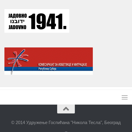
© 2014 Удружење Госпићана "Никола Тесла", Београд