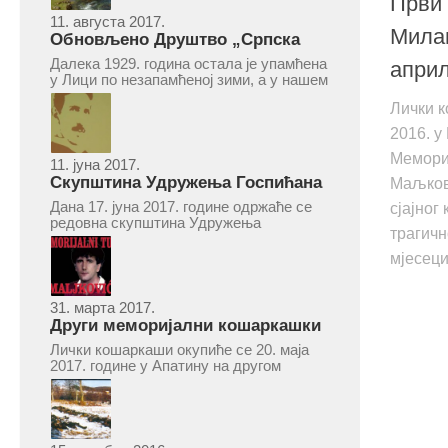
Први 
11. августа 2017.
Мила
Обновљено Друштво „Српска
народна читаоница и књижница“
Далека 1929. година остала је упамћена
април
у Врепцу
у Лици по незапамћеној зими, а у нашем
Врепцу и по оснивању Друштва „Српска
Лички к
народна читаоница и књижница у
Врепцу“. Потакнути потребом за
2016. у
културним и духовним уздизањем
Мемори
група...
11. јуна 2017.
Скупштина Удружења Госпићана
Маљкови
„Никола Тесла“ у суботу 17. јуна
Дана 17. јуна 2017. године одржаће се
сјајног
2017.
редовна скупштина Удружења
трагичн
Госпићана „Никола Тесла“ Београд.
Скупштина ће се одржати у простору
мјесеци
ресторана „Тесла“, Савски трг бр. 9
Београд, у 11 часова. За Скупштину је
предложен...
31. марта 2017.
Други меморијални кошаркашки
турнир „Милан Маљковић
Лички кошаркаши окупиће се 20. маја
Маљак“ у Апатину 20. маја 2017.
2017. године у Апатину на другом
меморијалном кошаркашком турниру
„Милан Маљковић Маљак“. Као и
прошле године, учествоваће екипе
Госпића, Личког Осика, Плашког, као и
комбинована екипа кошаркаша из...