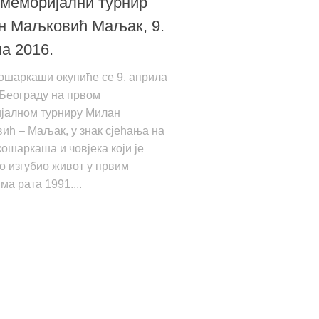
меморијални турнир
н Маљковић Маљак, 9.
а 2016.
ошаркаши окупиће се 9. априла
 Београду на првом
јалном турниру Милан
ћ – Маљак, у знак сјећања на
 кошаркаша и човјека који је
о изгубио живот у првим
ма рата 1991....