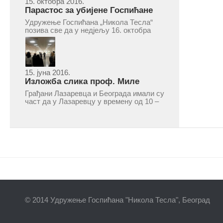
15. октобра 2016.
Парастос за убијене Госпићане
Удружење Госпићана „Никола Тесла“
позива све да у недјељу 16. октобра
2016, с почетком у 10.30 часова дођу
у цркву Светог оца Николаја у Борчи
(Улица Вука Караџића 1), гдје ће бити
служен парастос за...
15. јуна 2016.
Изложба слика проф. Миле
Рајшића у Лазаревцу
Грађани Лазаревца и Београда имали су
част да у Лазаревцу у времену од 10 –
25. марта 2016.године присуствују
ретроспективној изложби радова
ликовног умјетника и ликовног падагога
проф. Миле Рајшића, пригодом његове
јубиларне шездесете...
© 2014 Удружење Госпићана "Никола Тесла", Београд