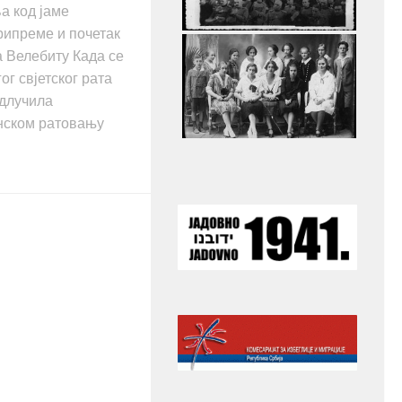
а код јаме
рипреме и почетак
а Велебиту Када се
ог свјетског рата
длучила
нском ратовању