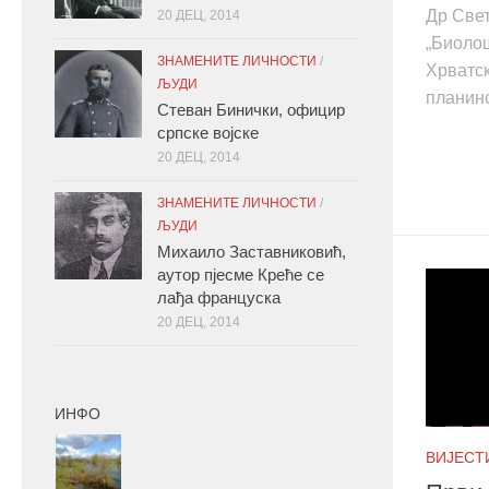
Др Све
20 ДЕЦ, 2014
„Биолош
ЗНАМЕНИТЕ ЛИЧНОСТИ
/
Хрватск
ЉУДИ
планинс
Стеван Бинички, официр
српске војске
20 ДЕЦ, 2014
ЗНАМЕНИТЕ ЛИЧНОСТИ
/
ЉУДИ
Михаило Заставниковић,
аутор пјесме Креће се
лађа француска
20 ДЕЦ, 2014
ИНФО
ВИЈЕСТ