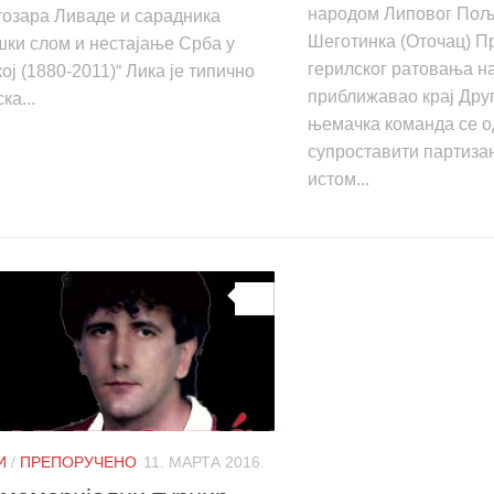
народом Липовог Пољ
тозара Ливаде и сарадника
Шеготинка (Оточац) П
ки слом и нестајање Срба у
герилског ратовања н
ој (1880-2011)“ Лика је типично
приближавао крај Друг
ка...
њемачка команда се о
супроставити партиза
истом...
0
И
/
ПРЕПОРУЧЕНО
11. МАРТА 2016.