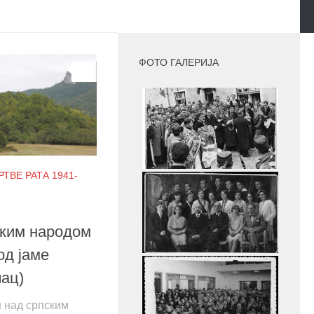
MORE
ФОТО ГАЛЕРИЈА
0
ТВЕ РАТА 1941-
ским народом
од јаме
чац)
 над српским