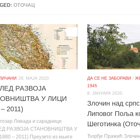
GED:
ОТОЧАЦ
0
 ЛИЧАНИ
28. МАЈА 2020.
ДА СЕ НЕ ЗАБОРАВИ
/
ЖР
1945
ЛЕД РАЗВОЈА
8. ЈАНУАРА 2020.
ОВНИШТВА У ЛИЦИ
Злочин над срп
 – 2011)
Липовог Поља к
етозар Ливада и сарадници
Шеготинка (Ото
ЕД РАЗВОЈА СТАНОВНИШТВА У
Ђорђе Пражић Злочин
880 – 2011) Преузето из књиге