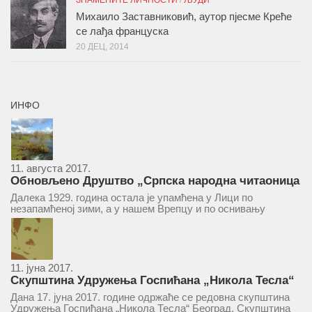
ЗНАМЕНИТЕ ЛИЧНОСТИ
/
ЉУДИ
Михаило Заставниковић, аутор пјесме Креће
се лађа француска
20 ДЕЦ, 2014
ИНФО
11. августа 2017.
Обновљено Друштво „Српска народна читаоница
и књижница“ у Врепцу
Далека 1929. година остала је упамћена у Лици по
незапамћеној зими, а у нашем Врепцу и по оснивању
Друштва „Српска народна читаоница и књижница у
Врепцу“. Потакнути потребом за културним и духовним
уздизањем група...
11. јуна 2017.
Скупштина Удружења Госпићана „Никола Тесла“
у суботу 17. јуна 2017.
Дана 17. јуна 2017. године одржаће се редовна скупштина
Удружења Госпићана „Никола Тесла“ Београд. Скупштина