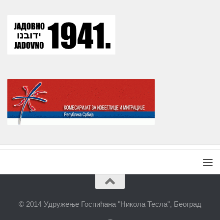
© 2014 Удружење Госпићана "Никола Тесла", Београд