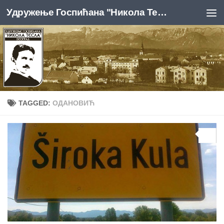
Удружење Госпићана "Никола Тесла", Београд
Skip to content
TAGGED:
ОДАНОВИЋ
0