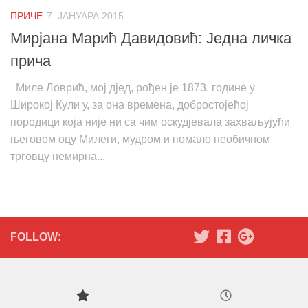
ПРИЧЕ
7. ЈАНУАРА 2015.
Мирјана Марић Давидовић: Једна личка
прича
Миле Ловрић, мој дјед, рођен је 1873. године у
Широкој Кули у, за она времена, добростојећој
породици која није ни са чим оскудјевала захваљујући
његовом оцу Милеги, мудром и помало необичном
трговцу немирна...
FOLLOW: