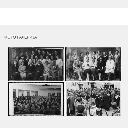
умјетника и ликовног падагога проф. Миле Рајшића,
пригодом његове јубиларне шездесете...
MORE
ФОТО ГАЛЕРИЈА