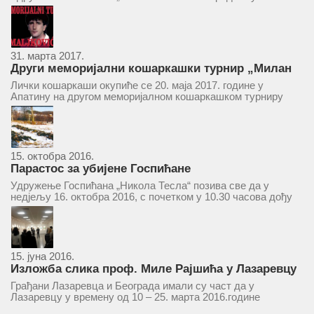
ће се одржати у простору ресторана „Тесла“, Савски трг бр.
9 Београд, у 11 часова. За Скупштину је предложен...
31. марта 2017.
Други меморијални кошаркашки турнир „Милан
Маљковић Маљак“ у Апатину 20. маја 2017.
Лички кошаркаши окупиће се 20. маја 2017. године у
Апатину на другом меморијалном кошаркашком турниру
„Милан Маљковић Маљак“. Као и прошле године,
учествоваће екипе Госпића, Личког Осика, Плашког, као и
комбинована екипа кошаркаша из...
15. октобра 2016.
Парастос за убијене Госпићане
Удружење Госпићана „Никола Тесла“ позива све да у
недјељу 16. октобра 2016, с почетком у 10.30 часова дођу
у цркву Светог оца Николаја у Борчи (Улица Вука Караџића
1), гдје ће бити служен парастос за...
15. јуна 2016.
Изложба слика проф. Миле Рајшића у Лазаревцу
Грађани Лазаревца и Београда имали су част да у
Лазаревцу у времену од 10 – 25. марта 2016.године
присуствују ретроспективној изложби радова ликовног