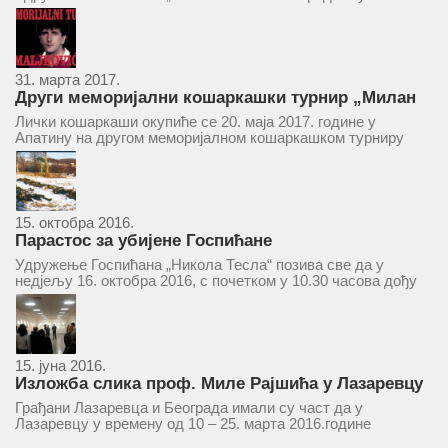
ће се одржати у простору ресторана „Тесла“, Савски трг бр.
9 Београд, у 11 часова. За Скупштину је предложен...
31. марта 2017.
Други меморијални кошаркашки турнир „Милан
Маљковић Маљак“ у Апатину 20. маја 2017.
Лички кошаркаши окупиће се 20. маја 2017. године у
Апатину на другом меморијалном кошаркашком турниру
„Милан Маљковић Маљак“. Као и прошле године,
учествоваће екипе Госпића, Личког Осика, Плашког, као и
комбинована екипа кошаркаша из...
15. октобра 2016.
Парастос за убијене Госпићане
Удружење Госпићана „Никола Тесла“ позива све да у
недјељу 16. октобра 2016, с почетком у 10.30 часова дођу
у цркву Светог оца Николаја у Борчи (Улица Вука Караџића
1), гдје ће бити служен парастос за...
15. јуна 2016.
Изложба слика проф. Миле Рајшића у Лазаревцу
Грађани Лазаревца и Београда имали су част да у
Лазаревцу у времену од 10 – 25. марта 2016.године
присуствују ретроспективној изложби радова ликовног