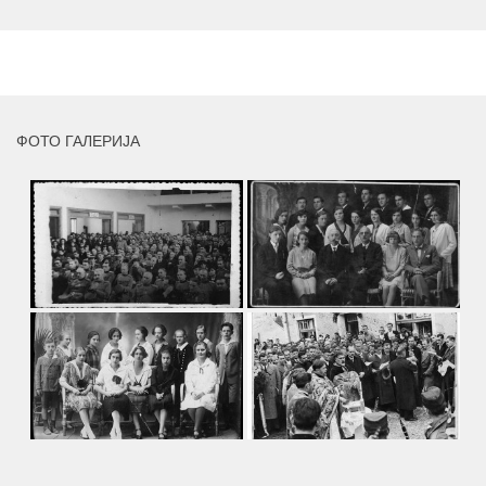
умјетника и ликовног падагога проф. Миле Рајшића,
пригодом његове јубиларне шездесете...
MORE
ФОТО ГАЛЕРИЈА