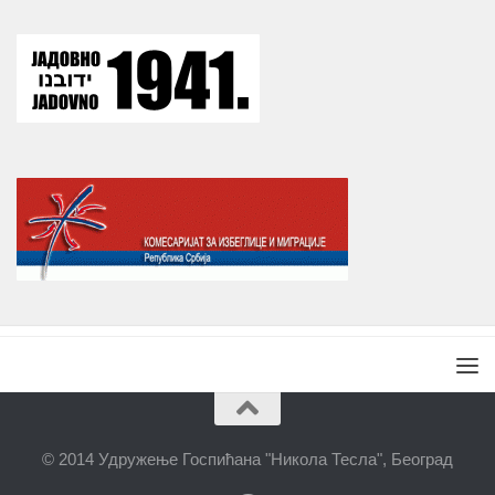
© 2014 Удружење Госпићана "Никола Тесла", Београд