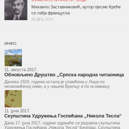
ЗНАМЕНИТЕ ЛИЧНОСТИ
/
ЉУДИ
Михаило Заставниковић, аутор пјесме Креће
се лађа француска
20 ДЕЦ, 2014
ИНФО
11. августа 2017.
Обновљено Друштво „Српска народна читаоница
и књижница“ у Врепцу
Далека 1929. година остала је упамћена у Лици по
незапамћеној зими, а у нашем Врепцу и по оснивању
Друштва „Српска народна читаоница и књижница у
Врепцу“. Потакнути потребом за културним и духовним
уздизањем група...
11. јуна 2017.
Скупштина Удружења Госпићана „Никола Тесла“
у суботу 17. јуна 2017.
Дана 17. јуна 2017. године одржаће се редовна скупштина
Удружења Госпићана „Никола Тесла“ Београд. Скупштина