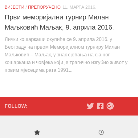
ВИЈЕСТИ
/
ПРЕПОРУЧЕНО
11. МАРТА 2016.
Први меморијални турнир Милан
Маљковић Маљак, 9. априла 2016.
Лички кошаркаши окупиће се 9. априла 2016. у
Београду на првом Меморијалном турниру Милан
Маљковић – Маљак, у знак сјећања на сјајног
кошаркаша и човјека који је трагично изгубио живот у
првим мјесецима рата 1991....
FOLLOW: