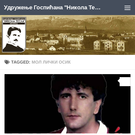
Удружење Госпићана "Никола Тесла", Београд
Skip to content
TAGGED:
МОЛ ЛИЧКИ ОСИК
0