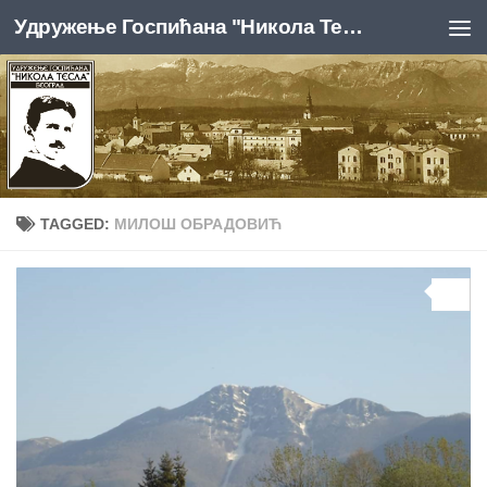
Удружење Госпићана "Никола Тесла", Београд
Skip to content
TAGGED:
МИЛОШ ОБРАДОВИЋ
0