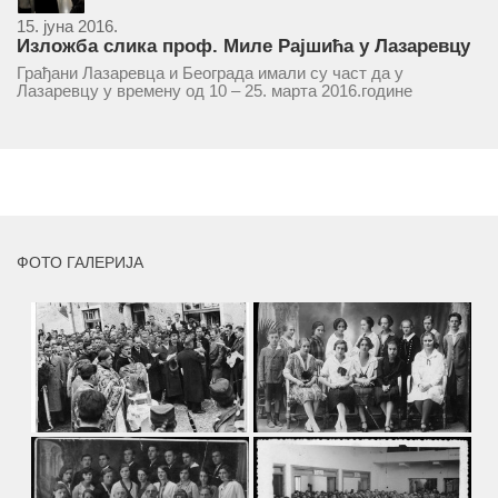
15. јуна 2016.
Изложба слика проф. Миле Рајшића у Лазаревцу
Грађани Лазаревца и Београда имали су част да у
Лазаревцу у времену од 10 – 25. марта 2016.године
присуствују ретроспективној изложби радова ликовног
умјетника и ликовног падагога проф. Миле Рајшића,
пригодом његове јубиларне шездесете...
MORE
ФОТО ГАЛЕРИЈА