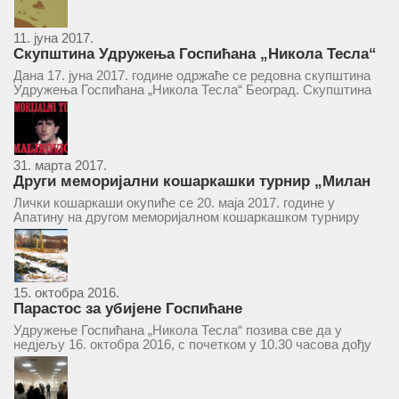
уздизањем група...
11. јуна 2017.
Скупштина Удружења Госпићана „Никола Тесла“
у суботу 17. јуна 2017.
Дана 17. јуна 2017. године одржаће се редовна скупштина
Удружења Госпићана „Никола Тесла“ Београд. Скупштина
ће се одржати у простору ресторана „Тесла“, Савски трг бр.
9 Београд, у 11 часова. За Скупштину је предложен...
31. марта 2017.
Други меморијални кошаркашки турнир „Милан
Маљковић Маљак“ у Апатину 20. маја 2017.
Лички кошаркаши окупиће се 20. маја 2017. године у
Апатину на другом меморијалном кошаркашком турниру
„Милан Маљковић Маљак“. Као и прошле године,
учествоваће екипе Госпића, Личког Осика, Плашког, као и
комбинована екипа кошаркаша из...
15. октобра 2016.
Парастос за убијене Госпићане
Удружење Госпићана „Никола Тесла“ позива све да у
недјељу 16. октобра 2016, с почетком у 10.30 часова дођу
у цркву Светог оца Николаја у Борчи (Улица Вука Караџића
1), гдје ће бити служен парастос за...