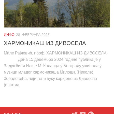
ИНФО
28. ФЕБРУАРА 2025.
ХАРМОНИКАШ ИЗ ДИВОСЕЛА
Миле Рајчевић, проф. ХАРМОНИКАШ ИЗ ДИВОСЕЛА
Дана 15.децембра 2024.године публика је у
Задужбини Илије М. Коларца у Београду уживала у
музици младог хармоникаша Милоша (Николе)
0брадовића, чији гени вуку коријене из Дивосела
(општиа...