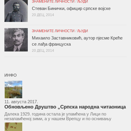
ЗНАМЕНИТЕ ЛИЧНОСТИ
/
ЉУДИ
Стеван Бинички, официр српске војске
20 ДЕЦ, 2014
ЗНАМЕНИТЕ ЛИЧНОСТИ
/
ЉУДИ
Михаило Заставниковић, аутор пјесме Креће
се лађа француска
20 ДЕЦ, 2014
ИНФО
11. августа 2017.
Обновљено Друштво „Српска народна читаоница
и књижница“ у Врепцу
Далека 1929. година остала је упамћена у Лици по
незапамћеној зими, а у нашем Врепцу и по оснивању
Друштва „Српска народна читаоница и књижница у
Врепцу“. Потакнути потребом за културним и духовним