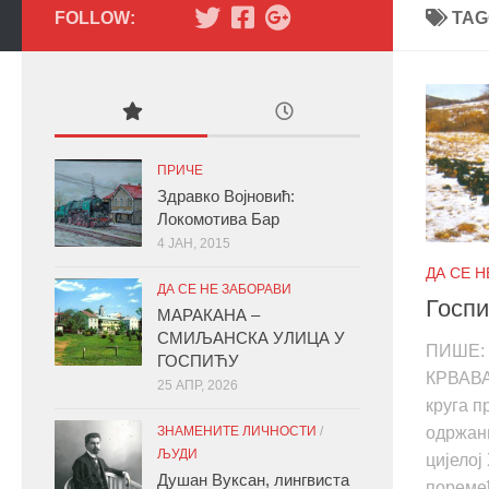
FOLLOW:
TAG
ПРИЧЕ
Здравко Војновић:
Локомотива Бар
4 ЈАН, 2015
ДА СЕ 
ДА СЕ НЕ ЗАБОРАВИ
Госпи
МАРАКАНА –
СМИЉАНСКА УЛИЦА У
ПИШЕ:
ГОСПИЋУ
КРВАВА
25 АПР, 2026
круга п
ЗНАМЕНИТЕ ЛИЧНОСТИ
/
одржани
ЉУДИ
цијелој
Душан Вуксан, лингвиста
пореме