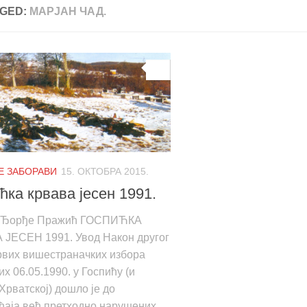
GED:
МАРЈАН ЧАД.
0
НЕ ЗАБОРАВИ
15. ОКТОБРА 2015.
ћка крвава јесен 1991.
 Ђорђе Пражић ГОСПИЋКА
 ЈЕСЕН 1991. Увод Након другог
рвих вишестраначких избора
х 06.05.1990. у Госпићу (и
 Хрватској) дошло је до
ћаја већ претходно нарушених