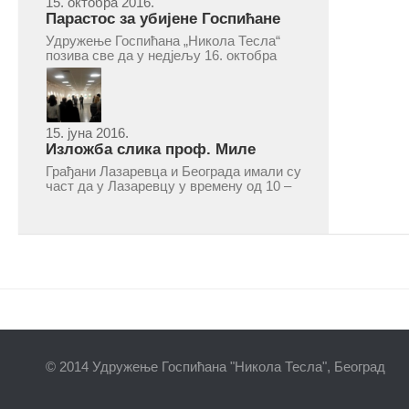
15. октобра 2016.
Парастос за убијене Госпићане
Удружење Госпићана „Никола Тесла“
позива све да у недјељу 16. октобра
2016, с почетком у 10.30 часова дођу
у цркву Светог оца Николаја у Борчи
(Улица Вука Караџића 1), гдје ће бити
служен парастос за...
15. јуна 2016.
Изложба слика проф. Миле
Рајшића у Лазаревцу
Грађани Лазаревца и Београда имали су
част да у Лазаревцу у времену од 10 –
25. марта 2016.године присуствују
ретроспективној изложби радова
ликовног умјетника и ликовног падагога
проф. Миле Рајшића, пригодом његове
јубиларне шездесете...
© 2014 Удружење Госпићана "Никола Тесла", Београд