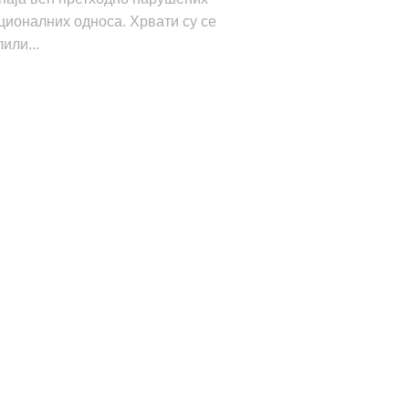
ионалних односа. Хрвати су се
или...