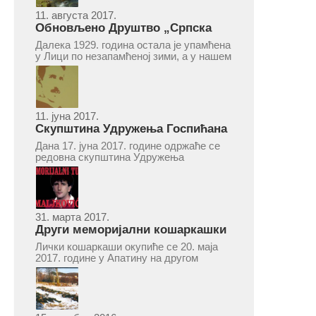
11. августа 2017.
Обновљено Друштво „Српска
народна читаоница и књижница“
Далека 1929. година остала је упамћена
у Врепцу
у Лици по незапамћеној зими, а у нашем
Врепцу и по оснивању Друштва „Српска
народна читаоница и књижница у
Врепцу“. Потакнути потребом за
културним и духовним уздизањем
група...
11. јуна 2017.
Скупштина Удружења Госпићана
„Никола Тесла“ у суботу 17. јуна
Дана 17. јуна 2017. године одржаће се
2017.
редовна скупштина Удружења
Госпићана „Никола Тесла“ Београд.
Скупштина ће се одржати у простору
ресторана „Тесла“, Савски трг бр. 9
Београд, у 11 часова. За Скупштину је
предложен...
31. марта 2017.
Други меморијални кошаркашки
турнир „Милан Маљковић
Лички кошаркаши окупиће се 20. маја
Маљак“ у Апатину 20. маја 2017.
2017. године у Апатину на другом
меморијалном кошаркашком турниру
„Милан Маљковић Маљак“. Као и
прошле године, учествоваће екипе
Госпића, Личког Осика, Плашког, као и
комбинована екипа кошаркаша из...