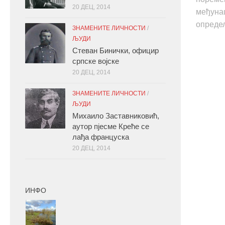
20 ДЕЦ, 2014
међунац
определ
ЗНАМЕНИТЕ ЛИЧНОСТИ
/
ЉУДИ
Стеван Бинички, официр
српске војске
20 ДЕЦ, 2014
ЗНАМЕНИТЕ ЛИЧНОСТИ
/
ЉУДИ
Михаило Заставниковић,
аутор пјесме Креће се
лађа француска
20 ДЕЦ, 2014
ИНФО