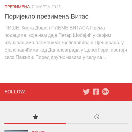
ПРЕЗИМЕНА
7. МАРТА 2015.
Поријекло презимена Витас
ПИШЕ: Коста Дошен ПЛЕМЕ ВИТАСА Према
подацима, које нам даје Петар Шобајић у својим
изучавањима племенима Бјелопавића и Пјешиваца, у
Бјелопавићима код Даниловграда у Црној Гори, постоји
село Пажићи. Поред других назива у селу се...
FOLLOW: