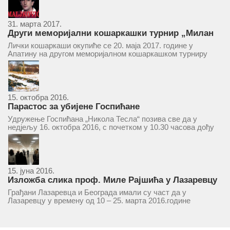
31. марта 2017.
Други меморијални кошаркашки турнир „Милан
Маљковић Маљак“ у Апатину 20. маја 2017.
Лички кошаркаши окупиће се 20. маја 2017. године у
Апатину на другом меморијалном кошаркашком турниру
„Милан Маљковић Маљак“. Као и прошле године,
учествоваће екипе Госпића, Личког Осика, Плашког, као и
комбинована екипа кошаркаша из...
15. октобра 2016.
Парастос за убијене Госпићане
Удружење Госпићана „Никола Тесла“ позива све да у
недјељу 16. октобра 2016, с почетком у 10.30 часова дођу
у цркву Светог оца Николаја у Борчи (Улица Вука Караџића
1), гдје ће бити служен парастос за...
15. јуна 2016.
Изложба слика проф. Миле Рајшића у Лазаревцу
Грађани Лазаревца и Београда имали су част да у
Лазаревцу у времену од 10 – 25. марта 2016.године
присуствују ретроспективној изложби радова ликовног
умјетника и ликовног падагога проф. Миле Рајшића,
пригодом његове јубиларне шездесете...