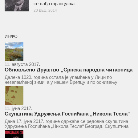
се лађа француска
20 ДЕЦ, 2014
ИНФО
11. августа 2017.
Обновљено Друштво „Српска народна читаоница
и књижница“ у Врепцу
Далека 1929. година остала је упамћена у Лици по
незапамћеној зими, а у нашем Врепцу и по оснивању
Друштва „Српска народна читаоница и књижница у
Врепцу“. Потакнути потребом за културним и духовним
уздизањем група...
11. јуна 2017.
Скупштина Удружења Госпићана „Никола Тесла“
у суботу 17. јуна 2017.
Дана 17. јуна 2017. године одржаће се редовна скупштина
Удружења Госпићана „Никола Тесла“ Београд. Скупштина
ће се одржати у простору ресторана „Тесла“, Савски трг бр.
9 Београд, у 11 часова. За Скупштину је предложен...