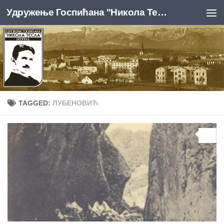
Удружење Госпићана "Никола Тесла", Београд
Skip to content
TAGGED:
ЛУБЕНОВИЋ
0