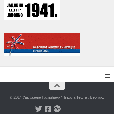
© 2014 Удружење Госпићана "Никола Тесла", Београд