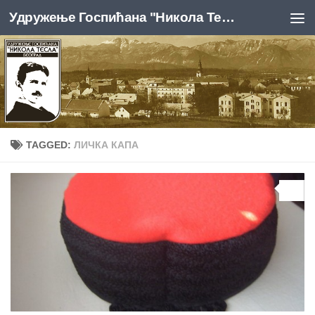
Удружење Госпићана "Никола Тесла", Београд
Skip to content
TAGGED:
ЛИЧКА КАПА
0