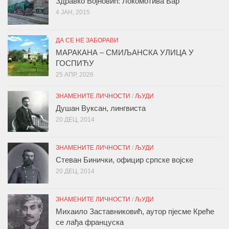
Здравко Војновић: Локомотива Бар
4 ЈАН, 2015
ДА СЕ НЕ ЗАБОРАВИ
МАРАКАНА – СМИЉАНСКА УЛИЦА У
ГОСПИЋУ
25 АПР, 2026
ЗНАМЕНИТЕ ЛИЧНОСТИ
/
ЉУДИ
Душан Вуксан, лингвиста
20 ДЕЦ, 2014
ЗНАМЕНИТЕ ЛИЧНОСТИ
/
ЉУДИ
Стеван Бинички, официр српске војске
20 ДЕЦ, 2014
ЗНАМЕНИТЕ ЛИЧНОСТИ
/
ЉУДИ
Михаило Заставниковић, аутор пјесме Креће
се лађа француска