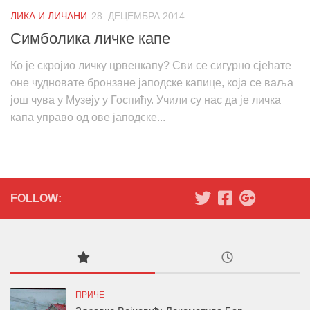
ЛИКА И ЛИЧАНИ
28. ДЕЦЕМБРА 2014.
Симболика личке капе
Ко је скројио личку црвенкапу? Сви се сигурно сјећате
оне чудновате бронзане јаподске капице, која се ваља
још чува у Музеју у Госпићу. Учили су нас да је личка
капа управо од ове јаподске...
FOLLOW:
ПРИЧЕ