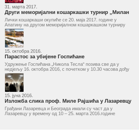
31. марта 2017.
Други меморијални кошаркашки турнир „Милан
Маљковић Маљак“ у Апатину 20. маја 2017.
Лички кошаркаши окупиће се 20. маја 2017. године у
Апатину на другом меморијалном кошаркашком турниру
„Милан Маљковић Маљак“. Као и прошле године,
учествоваће екипе Госпића, Личког Осика, Плашког, као и
комбинована екипа кошаркаша из...
15. октобра 2016.
Парастос за убијене Госпићане
Удружење Госпићана „Никола Тесла“ позива све да у
недјељу 16. октобра 2016, с почетком у 10.30 часова дођу
у цркву Светог оца Николаја у Борчи (Улица Вука Караџића
1), гдје ће бити служен парастос за...
15. јуна 2016.
Изложба слика проф. Миле Рајшића у Лазаревцу
Грађани Лазаревца и Београда имали су част да у
Лазаревцу у времену од 10 – 25. марта 2016.године
присуствују ретроспективној изложби радова ликовног
умјетника и ликовног падагога проф. Миле Рајшића,
пригодом његове јубиларне шездесете...
MORE