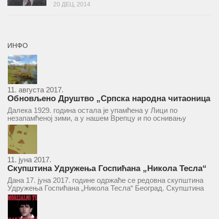
20 ДЕЦ, 2014
ИНФО
11. августа 2017.
Обновљено Друштво „Српска народна читаоница
и књижница“ у Врепцу
Далека 1929. година остала је упамћена у Лици по
незапамћеној зими, а у нашем Врепцу и по оснивању
Друштва „Српска народна читаоница и књижница у
Врепцу“. Потакнути потребом за културним и духовним
уздизањем група...
11. јуна 2017.
Скупштина Удружења Госпићана „Никола Тесла“
у суботу 17. јуна 2017.
Дана 17. јуна 2017. године одржаће се редовна скупштина
Удружења Госпићана „Никола Тесла“ Београд. Скупштина
ће се одржати у простору ресторана „Тесла“, Савски трг бр.
9 Београд, у 11 часова. За Скупштину је предложен...