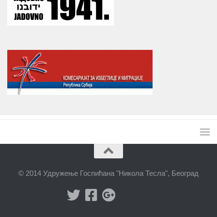
© 2014 Удружење Госпићана "Никола Тесла", Београд