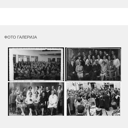
умјетника и ликовног падагога проф. Миле Рајшића,
пригодом његове јубиларне шездесете...
MORE
ФОТО ГАЛЕРИЈА