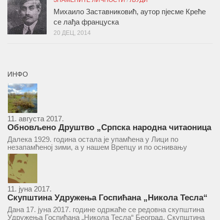
ЗНАМЕНИТЕ ЛИЧНОСТИ
/
ЉУДИ
Михаило Заставниковић, аутор пјесме Креће
се лађа француска
20 ДЕЦ, 2014
ИНФО
11. августа 2017.
Обновљено Друштво „Српска народна читаоница
и књижница“ у Врепцу
Далека 1929. година остала је упамћена у Лици по
незапамћеној зими, а у нашем Врепцу и по оснивању
Друштва „Српска народна читаоница и књижница у
Врепцу“. Потакнути потребом за културним и духовним
уздизањем група...
11. јуна 2017.
Скупштина Удружења Госпићана „Никола Тесла“
у суботу 17. јуна 2017.
Дана 17. јуна 2017. године одржаће се редовна скупштина
Удружења Госпићана „Никола Тесла“ Београд. Скупштина