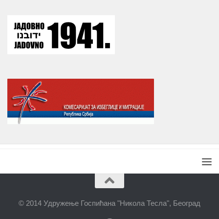
© 2014 Удружење Госпићана "Никола Тесла", Београд