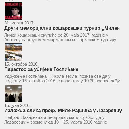
ће се одржати у простору ресторана „Тесла“, Савски трг бр.
9 Београд, у 11 часова. За Скупштину је предложен...
31. марта 2017.
Други меморијални кошаркашки турнир „Милан
Маљковић Маљак“ у Апатину 20. маја 2017.
Лички кошаркаши окупиће се 20. маја 2017. године у
Апатину на другом меморијалном кошаркашком турниру
„Милан Маљковић Маљак“. Као и прошле године,
учествоваће екипе Госпића, Личког Осика, Плашког, као и
комбинована екипа кошаркаша из...
15. октобра 2016.
Парастос за убијене Госпићане
Удружење Госпићана „Никола Тесла“ позива све да у
недјељу 16. октобра 2016, с почетком у 10.30 часова дођу
у цркву Светог оца Николаја у Борчи (Улица Вука Караџића
1), гдје ће бити служен парастос за...
15. јуна 2016.
Изложба слика проф. Миле Рајшића у Лазаревцу
Грађани Лазаревца и Београда имали су част да у
Лазаревцу у времену од 10 – 25. марта 2016.године
присуствују ретроспективној изложби радова ликовног