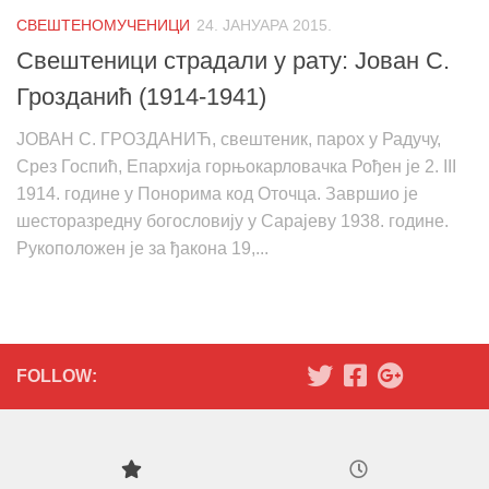
СВЕШТЕНОМУЧЕНИЦИ
24. ЈАНУАРА 2015.
Свештеници страдали у рату: Јован С.
Грозданић (1914-1941)
ЈОВАН С. ГРОЗДАНИЋ, свештеник, парох у Радучу,
Срез Госпић, Епархија горњокарловачка Рођен је 2. III
1914. године у Понорима код Оточца. Завршио је
шесторазредну богословију у Сарајеву 1938. године.
Рукоположен је за ђакона 19,...
FOLLOW: