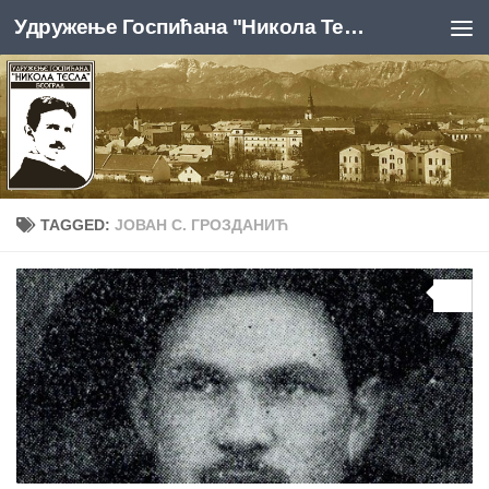
Удружење Госпићана "Никола Тесла", Београд
Skip to content
TAGGED:
ЈОВАН С. ГРОЗДАНИЋ
0