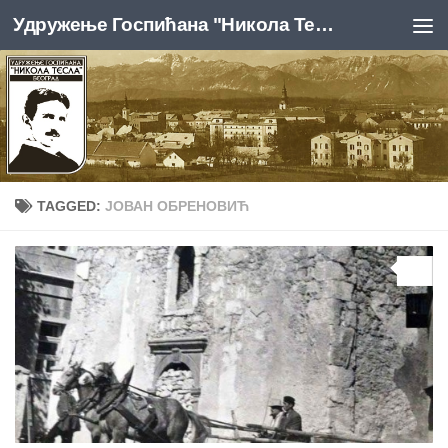
Удружење Госпићана "Никола Тесла", Београд
Skip to content
TAGGED:
ЈОВАН ОБРЕНОВИЋ
0