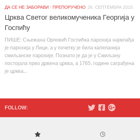
ДА СЕ НЕ ЗАБОРАВИ
/
ПРЕПОРУЧЕНО
26. СЕПТЕМБРА 2015.
Црква Светог великомученика Георгија у
Госпићу
ПИШЕ: Сњежана Орловић Госпићка парохија најмлађа
је парохија у Лици, а у почетку је била капеланија
смиљанске парохије. Познато је да је у Смиљану
постојала прво дрвена црква, а 1765. године саграђена
је црква...
FOLLOW: