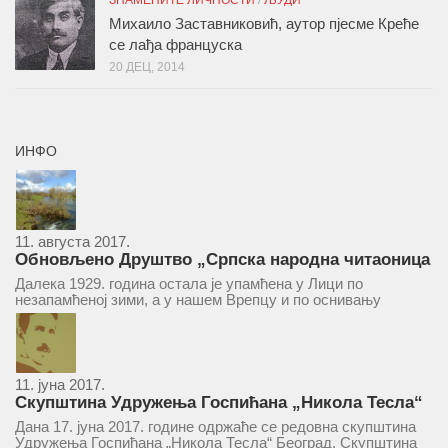
ЗНАМЕНИТЕ ЛИЧНОСТИ
/
ЉУДИ
Михаило Заставниковић, аутор пјесме Креће
се лађа француска
20 ДЕЦ, 2014
ИНФО
11. августа 2017.
Обновљено Друштво „Српска народна читаоница
и књижница“ у Врепцу
Далека 1929. година остала је упамћена у Лици по
незапамћеној зими, а у нашем Врепцу и по оснивању
Друштва „Српска народна читаоница и књижница у
Врепцу“. Потакнути потребом за културним и духовним
уздизањем група...
11. јуна 2017.
Скупштина Удружења Госпићана „Никола Тесла“
у суботу 17. јуна 2017.
Дана 17. јуна 2017. године одржаће се редовна скупштина
Удружења Госпићана „Никола Тесла“ Београд. Скупштина