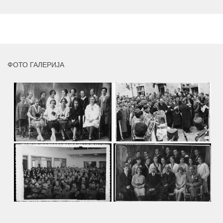
умјетника и ликовног падагога проф. Миле Рајшића,
пригодом његове јубиларне шездесете...
MORE
ФОТО ГАЛЕРИЈА