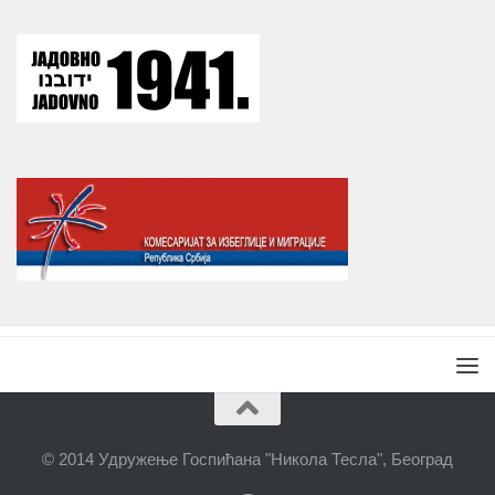
© 2014 Удружење Госпићана "Никола Тесла", Београд