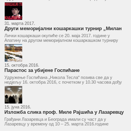
ће се одржати у простору ресторана „Тесла“, Савски трг бр.
9 Београд, у 11 часова. За Скупштину је предложен...
31. марта 2017.
Други меморијални кошаркашки турнир „Милан
Маљковић Маљак“ у Апатину 20. маја 2017.
Лички кошаркаши окупиће се 20. маја 2017. године у
Апатину на другом меморијалном кошаркашком турниру
„Милан Маљковић Маљак“. Као и прошле године,
учествоваће екипе Госпића, Личког Осика, Плашког, као и
комбинована екипа кошаркаша из...
15. октобра 2016.
Парастос за убијене Госпићане
Удружење Госпићана „Никола Тесла“ позива све да у
недјељу 16. октобра 2016, с почетком у 10.30 часова дођу
у цркву Светог оца Николаја у Борчи (Улица Вука Караџића
1), гдје ће бити служен парастос за...
15. јуна 2016.
Изложба слика проф. Миле Рајшића у Лазаревцу
Грађани Лазаревца и Београда имали су част да у
Лазаревцу у времену од 10 – 25. марта 2016.године
присуствују ретроспективној изложби радова ликовног