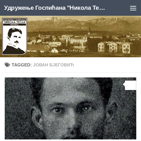
Удружење Госпићана "Никола Тесла", Београд
Skip to content
TAGGED:
ЈОВАН БЈЕГОВИЋ
0