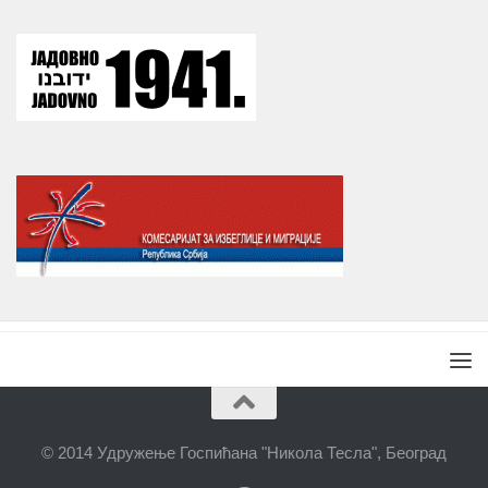
© 2014 Удружење Госпићана "Никола Тесла", Београд