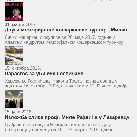
ће се одржати у простору ресторана „Тесла“, Савски трг бр.
9 Београд, у 11 часова. За Скупштину је предложен...
31. марта 2017.
Други меморијални кошаркашки турнир „Милан
Маљковић Маљак“ у Апатину 20. маја 2017.
Лички кошаркаши окупиће се 20. маја 2017. године у
Апатину на другом меморијалном кошаркашком турниру
„Милан Маљковић Маљак“. Као и прошле године,
учествоваће екипе Госпића, Личког Осика, Плашког, као и
комбинована екипа кошаркаша из...
15. октобра 2016.
Парастос за убијене Госпићане
Удружење Госпићана „Никола Тесла“ позива све да у
недјељу 16. октобра 2016, с почетком у 10.30 часова дођу
у цркву Светог оца Николаја у Борчи (Улица Вука Караџића
1), гдје ће бити служен парастос за...
15. јуна 2016.
Изложба слика проф. Миле Рајшића у Лазаревцу
Грађани Лазаревца и Београда имали су част да у
Лазаревцу у времену од 10 – 25. марта 2016.године
присуствују ретроспективној изложби радова ликовног