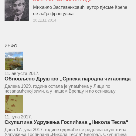
ЗНАМЕНИТЕ ЛИЧНОСТИ
/
ЉУДИ
Михаило Заставниковић, аутор пјесме Креће
се лађа француска
20 ДЕЦ, 2014
ИНФО
11. августа 2017.
Обновљено Друштво „Српска народна читаоница
и књижница“ у Врепцу
Далека 1929. година остала је упамћена у Лици по
незапамћеној зими, а у нашем Врепцу и по оснивању
Друштва „Српска народна читаоница и књижница у
Врепцу“. Потакнути потребом за културним и духовним
уздизањем група...
11. јуна 2017.
Скупштина Удружења Госпићана „Никола Тесла“
у суботу 17. јуна 2017.
Дана 17. јуна 2017. године одржаће се редовна скупштина
Удружења Госпићана „Никола Тесла“ Београд. Скупштина