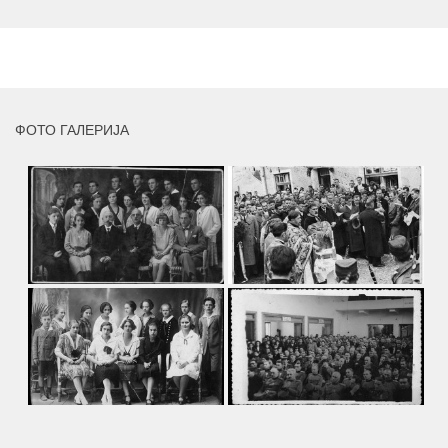
умјетника и ликовног падагога проф. Миле Рајшића,
пригодом његове јубиларне шездесете...
MORE
ФОТО ГАЛЕРИЈА