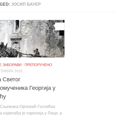
GED:
ЈОСИП БАУЕР
0
НЕ ЗАБОРАВИ
/
ПРЕПОРУЧЕНО
ТЕМБРА 2015.
 Светог
омученика Георгија у
ћу
Сњежана Орловић Госпићка
а најмлађа је парохија у Лици, а