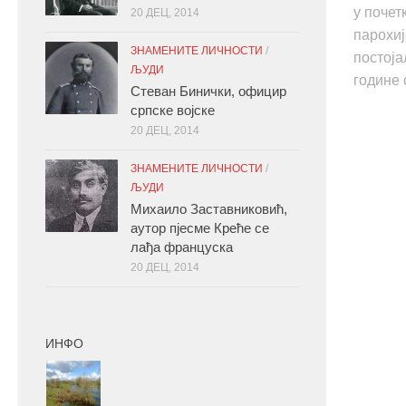
у почет
20 ДЕЦ, 2014
парохиј
ЗНАМЕНИТЕ ЛИЧНОСТИ
/
постоја
ЉУДИ
године 
Стеван Бинички, официр
српске војске
20 ДЕЦ, 2014
ЗНАМЕНИТЕ ЛИЧНОСТИ
/
ЉУДИ
Михаило Заставниковић,
аутор пјесме Креће се
лађа француска
20 ДЕЦ, 2014
ИНФО