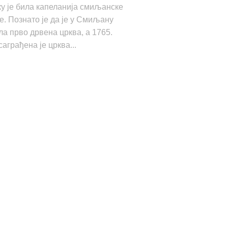
ку је била капеланија смиљанске
е. Познато је да је у Смиљану
ла прво дрвена црква, а 1765.
саграђена је црква...