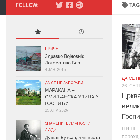
FOLLOW:
TAG
ПРИЧЕ
Здравко Војновић:
Локомотива Бар
4 ЈАН, 2015
ДА СЕ 
ДА СЕ НЕ ЗАБОРАВИ
26. СЕП
МАРАКАНА –
Црква
СМИЉАНСКА УЛИЦА У
ГОСПИЋУ
велик
25 АПР, 2026
Госпи
ЗНАМЕНИТЕ ЛИЧНОСТИ
/
ПИШЕ: 
ЉУДИ
парохиј
Душан Вуксан, лингвиста