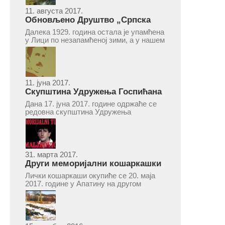
11. августа 2017.
Обновљено Друштво „Српска
народна читаоница и књижница“
Далека 1929. година остала је упамћена
у Врепцу
у Лици по незапамћеној зими, а у нашем
Врепцу и по оснивању Друштва „Српска
народна читаоница и књижница у
Врепцу“. Потакнути потребом за
културним и духовним уздизањем
група...
11. јуна 2017.
Скупштина Удружења Госпићана
„Никола Тесла“ у суботу 17. јуна
Дана 17. јуна 2017. године одржаће се
2017.
редовна скупштина Удружења
Госпићана „Никола Тесла“ Београд.
Скупштина ће се одржати у простору
ресторана „Тесла“, Савски трг бр. 9
Београд, у 11 часова. За Скупштину је
предложен...
31. марта 2017.
Други меморијални кошаркашки
турнир „Милан Маљковић
Лички кошаркаши окупиће се 20. маја
Маљак“ у Апатину 20. маја 2017.
2017. године у Апатину на другом
меморијалном кошаркашком турниру
„Милан Маљковић Маљак“. Као и
прошле године, учествоваће екипе
Госпића, Личког Осика, Плашког, као и
комбинована екипа кошаркаша из...