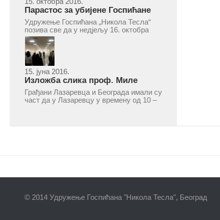
15. октобра 2016.
Парастос за убијене Госпићане
Удружење Госпићана „Никола Тесла“
позива све да у недјељу 16. октобра
2016, с почетком у 10.30 часова дођу
у цркву Светог оца Николаја у Борчи
(Улица Вука Караџића 1), гдје ће бити
служен парастос за...
15. јуна 2016.
Изложба слика проф. Миле
Рајшића у Лазаревцу
Грађани Лазаревца и Београда имали су
част да у Лазаревцу у времену од 10 –
25. марта 2016.године присуствују
ретроспективној изложби радова
ликовног умјетника и ликовног падагога
проф. Миле Рајшића, пригодом његове
јубиларне шездесете...
© 2014 Удружење Госпићана "Никола Тесла", Београд