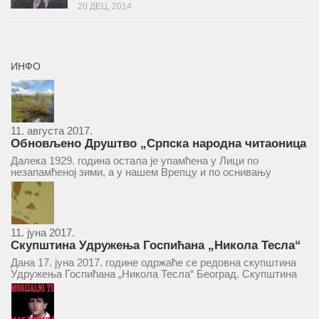
20 ДЕЦ, 2014
ИНФО
11. августа 2017.
Обновљено Друштво „Српска народна читаоница
и књижница“ у Врепцу
Далека 1929. година остала је упамћена у Лици по
незапамћеној зими, а у нашем Врепцу и по оснивању
Друштва „Српска народна читаоница и књижница у
Врепцу“. Потакнути потребом за културним и духовним
уздизањем група...
11. јуна 2017.
Скупштина Удружења Госпићана „Никола Тесла“
у суботу 17. јуна 2017.
Дана 17. јуна 2017. године одржаће се редовна скупштина
Удружења Госпићана „Никола Тесла“ Београд. Скупштина
ће се одржати у простору ресторана „Тесла“, Савски трг бр.
9 Београд, у 11 часова. За Скупштину је предложен...