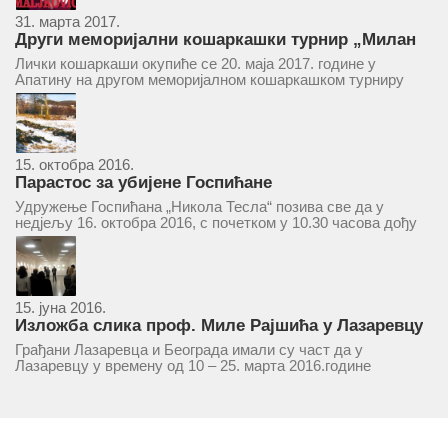
31. марта 2017.
Други меморијални кошаркашки турнир „Милан
Маљковић Маљак“ у Апатину 20. маја 2017.
Лички кошаркаши окупиће се 20. маја 2017. године у
Апатину на другом меморијалном кошаркашком турниру
„Милан Маљковић Маљак“. Као и прошле године,
учествоваће екипе Госпића, Личког Осика, Плашког, као и
комбинована екипа кошаркаша из...
15. октобра 2016.
Парастос за убијене Госпићане
Удружење Госпићана „Никола Тесла“ позива све да у
недјељу 16. октобра 2016, с почетком у 10.30 часова дођу
у цркву Светог оца Николаја у Борчи (Улица Вука Караџића
1), гдје ће бити служен парастос за...
15. јуна 2016.
Изложба слика проф. Миле Рајшића у Лазаревцу
Грађани Лазаревца и Београда имали су част да у
Лазаревцу у времену од 10 – 25. марта 2016.године
присуствују ретроспективној изложби радова ликовног
умјетника и ликовног падагога проф. Миле Рајшића,
пригодом његове јубиларне шездесете...
MORE