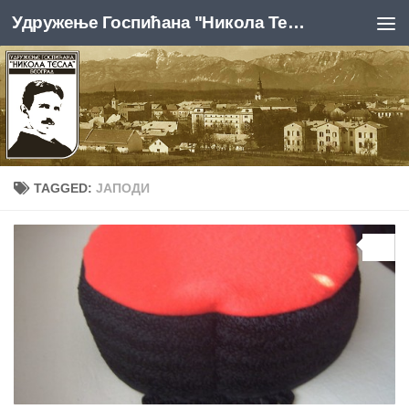
Удружење Госпићана "Никола Тесла", Београд
Skip to content
TAGGED:
ЈАПОДИ
0