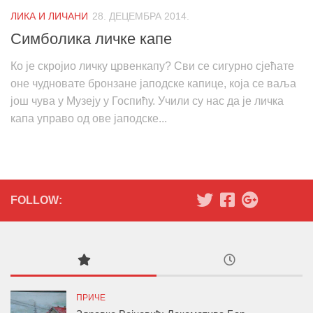
ЛИКА И ЛИЧАНИ
28. ДЕЦЕМБРА 2014.
Симболика личке капе
Ко је скројио личку црвенкапу? Сви се сигурно сјећате
оне чудновате бронзане јаподске капице, која се ваља
још чува у Музеју у Госпићу. Учили су нас да је личка
капа управо од ове јаподске...
FOLLOW:
ПРИЧЕ