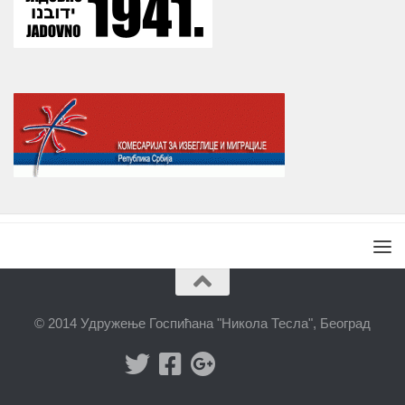
© 2014 Удружење Госпићана "Никола Тесла", Београд