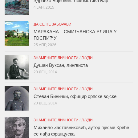
Здравко Војновић: Локомотива Бар
4 ЈАН, 2015
ДА СЕ НЕ ЗАБОРАВИ
МАРАКАНА – СМИЉАНСКА УЛИЦА У
ГОСПИЋУ
25 АПР, 2026
ЗНАМЕНИТЕ ЛИЧНОСТИ
/
ЉУДИ
Душан Вуксан, лингвиста
20 ДЕЦ, 2014
ЗНАМЕНИТЕ ЛИЧНОСТИ
/
ЉУДИ
Стеван Бинички, официр српске војске
20 ДЕЦ, 2014
ЗНАМЕНИТЕ ЛИЧНОСТИ
/
ЉУДИ
Михаило Заставниковић, аутор пјесме Креће
се лађа француска